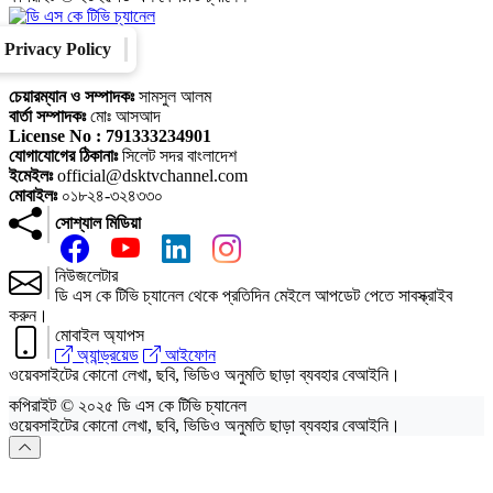
Privacy Policy
Converter
Our Family
চেয়ারম্যান ও সম্পাদকঃ
সামসুল আলম
বার্তা সম্পাদকঃ
মোঃ আসআদ
License No : 791333234901
যোগাযোগের ঠিকানাঃ
সিলেট সদর বাংলাদেশ
ইমেইলঃ
official@dsktvchannel.com
মোবাইলঃ
০১৮২৪-৩২৪৩৩০
সোশ্যাল মিডিয়া
নিউজলেটার
ডি এস কে টিভি চ্যানেল থেকে প্রতিদিন মেইলে আপডেট পেতে সাবস্ক্রাইব
করুন।
মোবাইল অ্যাপস
অ্যান্ড্রয়েড
আইফোন
ওয়েবসাইটের কোনো লেখা, ছবি, ভিডিও অনুমতি ছাড়া ব্যবহার বেআইনি।
কপিরাইট © ২০২৫ ডি এস কে টিভি চ্যানেল
ওয়েবসাইটের কোনো লেখা, ছবি, ভিডিও অনুমতি ছাড়া ব্যবহার বেআইনি।