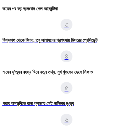
জয়ের পর বড় দুঃসংবাদ পেল আর্জেন্টিনা
৩
বিশ্বকাপ থেকে বিদায়, তবু সালাহদের প্রশংসায় মিসরের প্রেসিডেন্ট
৪
মায়ের মৃ'ত্যুর রহস্য ঘিরে নতুন তথ্য, মুখ খুললেন ছেলে সিফাত
৫
পদ্মায় বাসডুবিতে রানা প্লাজার সেই নাসিমার মৃ/ত্যু
৬