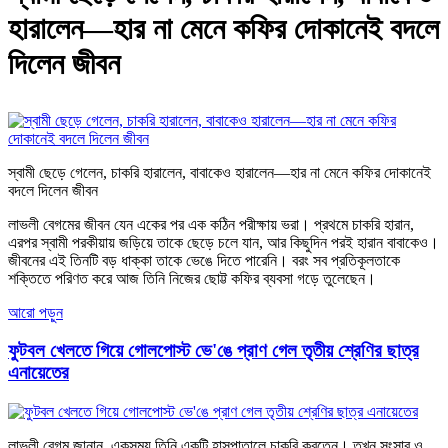
হারালেন—হার না মেনে কফির দোকানেই বদলে
দিলেন জীবন
স্বামী ছেড়ে গেলেন, চাকরি হারালেন, বাবাকেও হারালেন—হার না মেনে কফির দোকানেই
বদলে দিলেন জীবন
লাভলী বেগমের জীবন যেন একের পর এক কঠিন পরীক্ষায় ভরা। প্রথমে চাকরি হারান,
এরপর স্বামী পরকীয়ায় জড়িয়ে তাকে ছেড়ে চলে যান, আর কিছুদিন পরই হারান বাবাকেও।
জীবনের এই তিনটি বড় ধাক্কা তাকে ভেঙে দিতে পারেনি। বরং সব প্রতিকূলতাকে
শক্তিতে পরিণত করে আজ তিনি নিজের ছোট্ট কফির ব্যবসা গড়ে তুলেছেন।
আরো পড়ুন
ফুটবল খেলতে গিয়ে গোলপোস্ট ভে'ঙে প্রাণ গেল তৃতীয় শ্রেণির ছাত্র
এনায়েতের
লাভলী বেগম জানান, একসময় তিনি একটি হাসপাতালে চাকরি করতেন। তখন সংসার ও