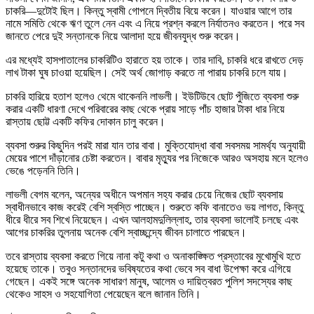
চাকরি—দুটোই ছিল। কিন্তু স্বামী গোপনে দ্বিতীয় বিয়ে করেন। যাওয়ার আগে তার
নামে সমিতি থেকে ঋণ তুলে নেন এবং এ নিয়ে প্রশ্ন করলে নির্যাতনও করতেন। পরে সব
জানতে পেরে দুই সন্তানকে নিয়ে আলাদা হয়ে জীবনযুদ্ধ শুরু করেন।
এর মধ্যেই হাসপাতালের চাকরিটিও হারাতে হয় তাকে। তার দাবি, চাকরি ধরে রাখতে দেড়
লাখ টাকা ঘুষ চাওয়া হয়েছিল। সেই অর্থ জোগাড় করতে না পারায় চাকরি চলে যায়।
চাকরি হারিয়ে হতাশ হলেও থেমে থাকেননি লাভলী। ইউটিউবে ছোট পুঁজিতে ব্যবসা শুরু
করার একটি ধারণা দেখে পরিবারের কাছ থেকে প্রায় সাড়ে পাঁচ হাজার টাকা ধার নিয়ে
রাস্তায় ছোট্ট একটি কফির দোকান চালু করেন।
ব্যবসা শুরুর কিছুদিন পরই মারা যান তার বাবা। মুক্তিযোদ্ধা বাবা সবসময় সামর্থ্য অনুযায়ী
মেয়ের পাশে দাঁড়ানোর চেষ্টা করতেন। বাবার মৃত্যুর পর নিজেকে আরও অসহায় মনে হলেও
ভেঙে পড়েননি তিনি।
লাভলী বেগম বলেন, অন্যের অধীনে অপমান সহ্য করার চেয়ে নিজের ছোট ব্যবসায়
স্বাধীনভাবে কাজ করেই বেশি স্বস্তি পাচ্ছেন। শুরুতে কফি বানাতেও ভয় লাগত, কিন্তু
ধীরে ধীরে সব শিখে নিয়েছেন। এখন আলহামদুলিল্লাহ, তার ব্যবসা ভালোই চলছে এবং
আগের চাকরির তুলনায় অনেক বেশি স্বাচ্ছন্দ্যে জীবন চালাতে পারছেন।
তবে রাস্তায় ব্যবসা করতে গিয়ে নানা কটু কথা ও অনাকাঙ্ক্ষিত প্রস্তাবের মুখোমুখি হতে
হয়েছে তাকে। তবুও সন্তানদের ভবিষ্যতের কথা ভেবে সব বাধা উপেক্ষা করে এগিয়ে
গেছেন। একই সঙ্গে অনেক সাধারণ মানুষ, আলেম ও দায়িত্বরত পুলিশ সদস্যের কাছ
থেকেও সাহস ও সহযোগিতা পেয়েছেন বলে জানান তিনি।