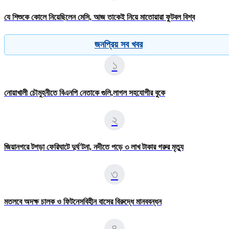
যে শিশুকে কোলে নিয়েছিলেন মেসি, আজ তাকেই নিয়ে মাতোয়ারা ফুটবল বিশ্ব
জনপ্রিয় সব খবর
১
নোয়াখালী চৌমুহনীতে বিএনপি নেতাকে গুলি,লাগল সহযোগীর বুকে
২
জিয়ানগরে টগড়া ফেরিঘাটে দুর্ঘ'টনা, নদীতে পড়ে ৩ লাখ টাকার গরুর মৃত্যু
৩
মতলবে অদক্ষ চালক ও ফিটনেসবিহীন বাসের বিরুদ্ধে মানববন্ধন
৪