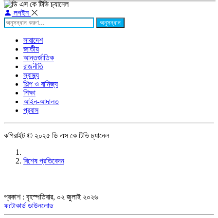
লগইন
অনুসন্ধান
সারাদেশ
জাতীয়
আন্তর্জাতিক
রাজনীতি
স্বাস্থ্য
শিল্প ও বানিজ্য
শিক্ষা
আইন-আদালত
প্রবাস
কপিরাইট © ২০২৫ ডি এস কে টিভি চ্যানেল
বিশেষ প্রতিবেদন
প্রকাশ : বৃহস্পতিবার, ০২ জুলাই ২০২৬
ফটোকার্ড ডাউনলোড