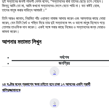
দুই সন্তানের জননী লাভলী বেগম বলেন, “সন্তানদের বাবা তাদের ছেড়ে চলে গেছেন।
কিন্তু আমি তো মা, আমি কখনো সন্তানদের ফেলে যেতে পারি না। যত কষ্টই হোক,
তাদের মানুষ করার দায়িত্ব আমারই।”
তিনি আরও জানান, নিয়মিত পাঁচ ওয়াক্ত নামাজ আদায় করেন এবং আল্লাহর কাছে দোয়া
করেন, যেন তিনি ধৈর্য ও শক্তি দিয়ে তার দুই সন্তানকে সৎ ও ভালো মানুষ হিসেবে গড়ে
তোলার তাওফিক দান করেন। একই সঙ্গে সবার কাছে নিজের ও সন্তানদের জন্য দোয়াও
কামনা করেন।
আপনার মতামত লিখুন
সর্বশেষ
জনপ্রিয়
১
২৪ ঘণ্টার মধ্যে প্রকাশ্যে ক্ষমা চাইতে হবে ঢাকা ১৭ আসনের এমপি প্রার্থী
খালিদুজ্জামানকে
২