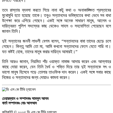
চালাতে পারছেন।
তবে রাস্তায় ব্যবসা করতে গিয়ে নানা কটু কথা ও অনাকাঙ্ক্ষিত প্রস্তাবের
মুখোমুখি হতে হয়েছে তাকে। তবুও সন্তানদের ভবিষ্যতের কথা ভেবে সব বাধা
উপেক্ষা করে এগিয়ে গেছেন। একই সঙ্গে অনেক সাধারণ মানুষ, আলেম ও
দায়িত্বরত পুলিশ সদস্যের কাছ থেকেও সাহস ও সহযোগিতা পেয়েছেন বলে
জানান তিনি।
দুই সন্তানের জননী লাভলী বেগম বলেন, “সন্তানদের বাবা তাদের ছেড়ে চলে
গেছেন। কিন্তু আমি তো মা, আমি কখনো সন্তানদের ফেলে যেতে পারি না।
যত কষ্টই হোক, তাদের মানুষ করার দায়িত্ব আমারই।”
তিনি আরও জানান, নিয়মিত পাঁচ ওয়াক্ত নামাজ আদায় করেন এবং আল্লাহর
কাছে দোয়া করেন, যেন তিনি ধৈর্য ও শক্তি দিয়ে তার দুই সন্তানকে সৎ ও
ভালো মানুষ হিসেবে গড়ে তোলার তাওফিক দান করেন। একই সঙ্গে সবার কাছে
নিজের ও সন্তানদের জন্য দোয়াও কামনা করেন।
চেয়ারম্যান ও সম্পাদকঃ
সামসুল আলম
বার্তা সম্পাদকঃ
মোঃ আসআদ
কপিরাইট © ২০২৫ ডি এস কে টিভি চ্যানেল