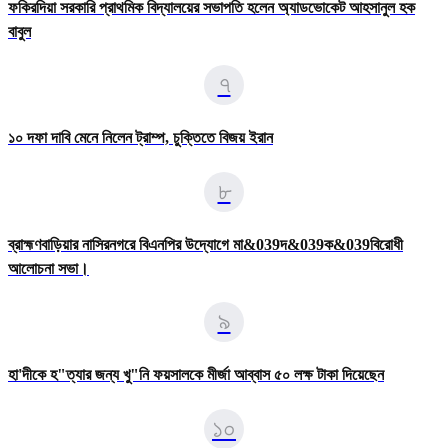
ফকিরদিয়া সরকারি প্রাথমিক বিদ্যালয়ের সভাপতি হলেন অ্যাডভোকেট আহসানুল হক
বাবুল
৭
১০ দফা দাবি মেনে নিলেন ট্রাম্প, চুক্তিতে বিজয় ইরান
৮
ব্রাহ্মণবাড়িয়ার নাসিরনগরে বিএনপির উদ্যােগে মা&039দ&039ক&039বিরোধী
আলোচনা সভা।
৯
হা'দীকে হ"ত্যার জন্য খু"নি ফয়সালকে মীর্জা আব্বাস ৫০ লক্ষ টাকা দিয়েছেন
১০