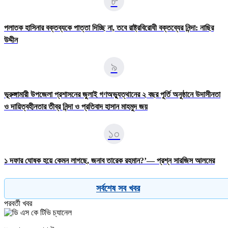
৮
পলাতক হাসিনার বক্তব্যকে পাত্তা দিচ্ছি না, তবে রাষ্ট্রবিরোধী বক্তব্যের নিন্দা: নাছির
উদ্দীন
৯
ভূরুঙ্গামারী উপজেলা প্রশাসনের জুলাই গণঅভ্যুত্থানের ২ বছর পূর্তি অনুষ্ঠানে উদাসীনতা
ও দায়িত্বহীনতার তীব্র নিন্দা ও প্রতিবাদ হাসান মাহমুদ জয়
১০
১ দফার ঘোষক হয়ে কেমন লাগছে, জনাব তারেক রহমান?’— প্রশ্ন সারজিস আলমের
সর্বশেষ সব খবর
পরবর্তী খবর