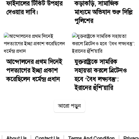
ফাইনালের টিকিট উপহার
কড়াকড়ি, সামাজিক
দেওয়ার দাবি।
মাধ্যমে অভিযান শুরু দিল্লি
পুলিশের
আন্দোলনের প্রথম দিনেই
যুক্তরাষ্ট্রকে সামরিক
পদত্যাগের ইচ্ছা প্রকাশ
সহায়তা করলে ব্রিটেনও
করেছিলেন ধর্মেন্দ্র প্রধান
হবে ‘বৈধ লক্ষ্যবস্তু’:
ইরানের হুঁশি'য়ারি
আরো পড়ুন
About Us
Contact Us
Terms And Condition
Privacy