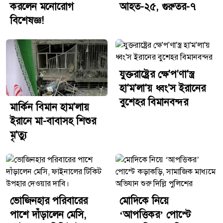
প্রযুক্তিগত নজরদারির পাশাপাশি মানব গোয়েন্দা তথ্য সংগ্রহও
করলেন মনোরোগ
আহত-২৫, গুরুতর-৭
জটিল হয়ে পড়ে।তবে যুক্তরাষ্ট্র, ইসরায়েল বা ইরানের পক্ষ থেকে
বিশেষজ্ঞ!
এ বিষয়ে আনুষ্ঠানিক কোনো মন্তব্য প্রকাশ করা হয়নি।
যুক্তরাষ্ট্রের ক্ষে'প'ণা'স্ত্র
হা'ম'লা'য় ধ্বং'স ইরানের
বুশেহর বিমানবন্দর
মার্কিন বিমান হাম'লায়
ইরানে মা-বাবাসহ শিশুর
মৃ'ত্যু
ভোজিনহার পরিবারের
মোদিকে নিয়ে
পাশে দাঁড়ালেন মেসি,
‘আপত্তিকর’ পোস্টে