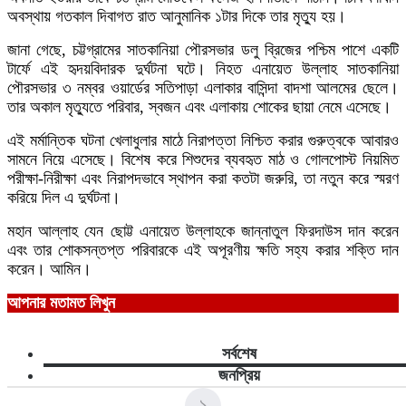
অবস্থায় গতকাল দিবাগত রাত আনুমানিক ১টার দিকে তার মৃত্যু হয়।
জানা গেছে, চট্টগ্রামের সাতকানিয়া পৌরসভার ডলু ব্রিজের পশ্চিম পাশে একটি
টার্ফে এই হৃদয়বিদারক দুর্ঘটনা ঘটে। নিহত এনায়েত উল্লাহ সাতকানিয়া
পৌরসভার ৩ নম্বর ওয়ার্ডের সতিপাড়া এলাকার বাসিন্দা বাদশা আলমের ছেলে।
তার অকাল মৃত্যুতে পরিবার, স্বজন এবং এলাকায় শোকের ছায়া নেমে এসেছে।
এই মর্মান্তিক ঘটনা খেলাধুলার মাঠে নিরাপত্তা নিশ্চিত করার গুরুত্বকে আবারও
সামনে নিয়ে এসেছে। বিশেষ করে শিশুদের ব্যবহৃত মাঠ ও গোলপোস্ট নিয়মিত
পরীক্ষা-নিরীক্ষা এবং নিরাপদভাবে স্থাপন করা কতটা জরুরি, তা নতুন করে স্মরণ
করিয়ে দিল এ দুর্ঘটনা।
মহান আল্লাহ যেন ছোট্ট এনায়েত উল্লাহকে জান্নাতুল ফিরদাউস দান করেন
এবং তার শোকসন্তপ্ত পরিবারকে এই অপূরণীয় ক্ষতি সহ্য করার শক্তি দান
করেন। আমিন।
আপনার মতামত লিখুন
সর্বশেষ
জনপ্রিয়
১