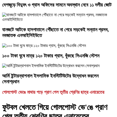
দেশজুড়ে বিদ্যুৎ ও গ্যাস অফিসের সামনে অবস্থান নেবে ১১ দলীয় জোট
যানজটে আটকে হাসপাতালে পৌঁছাতে না পেরে সড়কেই সন্তান প্রসব,
নবজাতক এনআইসিইউতে
১০০ টাকা ঘুষে মাত্র ১২০ টাকার গ্যাস, ধুঁকছে সিএনজি স্টেশন
আর্মি ইন্টারন্যাশনাল ইসলামিক ইনস্টিটিউটের উদ্বোধন করলেন
সেনাপ্রধান
গোলপোস্ট ভেঙে মাথায় পড়ে প্রাণ গেল তৃতীয় শ্রেণির ছাত্র এনায়েতের
ফুটবল খেলতে গিয়ে গোলপোস্ট ভে'ঙে প্রাণ
গেল তৃতীয় শ্রেণির ছাত্র এনায়েতের