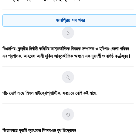
৫
জনপ্রিয় সব খবর
১
পদ্মায় বাসডুবিতে রানা প্লাজার সেই নাসিমার মৃ/ত্যু
বিএনপির কেন্দ্রীয় নির্বাহী কমিটির আন্তর্জাতিক বিষয়ক সম্পাদক ও হবিগঞ্জ জেলা পরিষদ
৬
এর প্রশাসক, ​আহমেদ আলী মুকিব আন্তর্জাতিক অঙ্গনে এক দূরদর্শী ও বলিষ্ঠ কণ্ঠস্বর।
ফকিরদিয়া সরকারি প্রাথমিক বিদ্যালয়ের সভাপতি হলেন অ্যাডভোকেট আহসানুল হক
২
বাবুল
পাঁচ দেশি মাছে মিলল মাইক্রোপ্লাস্টিক, সবচেয়ে বেশি কই মাছে
৭
৩
১০ দফা দাবি মেনে নিলেন ট্রাম্প, চুক্তিতে বিজয় ইরান
জিয়ানগরে পূবালী ব্যাংকের সিআরএম বুথ উদ্বোধন