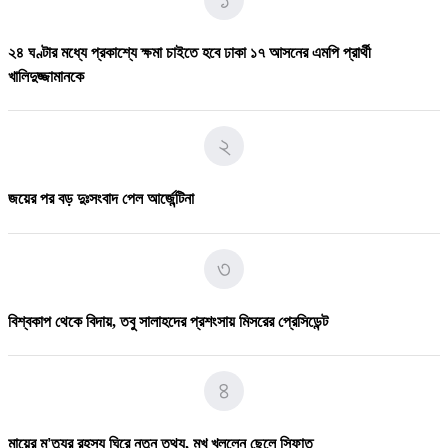
২৪ ঘণ্টার মধ্যে প্রকাশ্যে ক্ষমা চাইতে হবে ঢাকা ১৭ আসনের এমপি প্রার্থী
খালিদুজ্জামানকে
২
জয়ের পর বড় দুঃসংবাদ পেল আর্জেন্টিনা
৩
বিশ্বকাপ থেকে বিদায়, তবু সালাহদের প্রশংসায় মিসরের প্রেসিডেন্ট
৪
মায়ের মৃ'ত্যুর রহস্য ঘিরে নতুন তথ্য, মুখ খুললেন ছেলে সিফাত