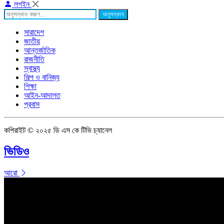
লগইন
অনুসন্ধান
সারাদেশ
জাতীয়
আন্তর্জাতিক
রাজনীতি
স্বাস্থ্য
শিল্প ও বানিজ্য
শিক্ষা
আইন-আদালত
প্রবাস
কপিরাইট © ২০২৫ ডি এস কে টিভি চ্যানেল
ভিডিও
আরো