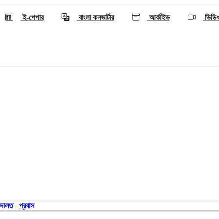
ই-পেপার
বাংলা কনভার্টার
আর্কাইভ
ভিডি
দালত
প্রবাস