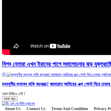
বিশ্ব নেতারা এখন ইরানের পাশে সমালোচনার ঝড় যুক্তরাষ্ট
মধ্যযুগীয় মন্তব্য নাকি ষড়যন্ত্র? জামায়াত আমিরের এক্স পোস্ট ঘিরে ঢ
কোন ভিডিও নেই !
আরো পড়ুন
About Us
Contact Us
Terms And Condition
Privacy P