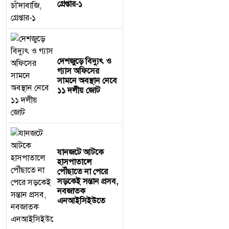
গ্রেপ্তার-১
দেশজুড়ে বিদ্যুৎ ও
গ্যাস অফিসের
সামনে অবস্থান নেবে
১১ দলীয় জোট
যানজটে আটকে
হাসপাতালে
পৌঁছাতে না পেরে
সড়কেই সন্তান প্রসব,
নবজাতক
এনআইসিইউতে