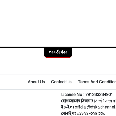
পরবর্তী খবর
About Us
Contact Us
Terms And Conditio
License No : 791333234901
যোগাযোগের ঠিকানাঃ
সিলেট সদর ব
ইমেইলঃ
official@dsktvchanne
মোবাইলঃ
০১৮২৪-৩২৪৩৩০