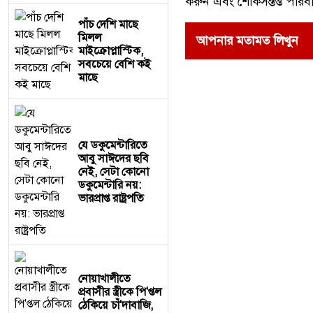
করুন এবং শোকসন্তপ্ত পরিব
পাঁচ দেশি মাছে
মিলল
আপনার মতামত লিখুন
মাইক্রোপ্লাস্টিক,
সবচেয়ে বেশি কই
মাছে
যে ডকুমেন্টারিতে
আবু সাঈদের ছবি
নেই, সেটা কোনো
ডকুমেন্টারি নয়:
ভারপ্রাপ্ত রাষ্ট্রপতি
নোয়াখালীতে
প্রবাসীর স্ত্রীকে পি'প্তল
ঠেকিয়ে চাঁ'দাবাজি,