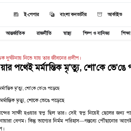
ই-পেপার
বাংলা কনভার্টার
আর্কাইভ
আন্তর্জাতিক
রাজনীতি
স্বাস্থ্য
শিল্প ও বানিজ্য
শিক্ষা
ক দুর্ঘটনায় নিভে যায় তার জীবনের প্রদীপ।
য়ার পথেই মর্মা'ন্তিক মৃ'ত্যু, শো'কে ভে'ঙে
র্মান্তিক মৃত্যু, শোকে ভেঙে পড়েছে
দের সাক্ষী হওয়ার স্বপ্ন ছিল তার। সেই স্বপ্ন নিয়েই ছেলের জন্য পা
য়ারা বেগম। কিন্তু ভাগ্যের নির্মম পরিহাস—গন্তব্যে পৌঁছানোর আগে
ীপ।