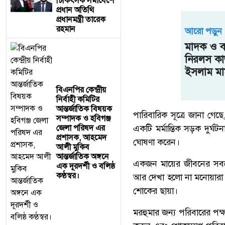
চিকিৎসক সমাবেশে
প্রধান অতিথি
প্রধানমন্ত্রী তারেক
রহমান
আরো পড়ুন
মাদক ও বা
নিরলস কা
ইসলাম মা
বিএনপির কেন্দ্রীয়
নির্বাহী কমিটির
আন্তর্জাতিক বিষয়ক
পারিবারিক সূত্রে জানা গে
সম্পাদক ও হবিগঞ্জ
জেলা পরিষদ এর
একটি মর্মান্তিক সড়ক দুর
প্রশাসক, ​আহমেদ
ঘোষণা করেন।
আলী মুকিব
আন্তর্জাতিক অঙ্গনে
একজন মায়ের জীবনের সবচেয়ে 
এক দূরদর্শী ও বলিষ্ঠ
কণ্ঠস্বর।
আর দেখা হলো না মনোয়ারা ব
শোকের ছায়া।
মরহুমার জন্য পরিবারের পক