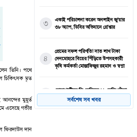
একাই পরিচালনা করেন অনলাইন জু'য়ার
৩
৩৮ অ্যাপ, ডিবির অভিযানে গ্রে'প্তার
প্রেমের সফল পরিণতি! সাত লাখ টাকা
৪
দেনমোহরে বিয়ের পিঁড়িতে উপসহকারী
কৃষি কর্মকর্তা মোস্তাফিজুর রহমান ও স্বপ্না
িলেন তিনি। পথে
লে চিকিৎসক মৃত
নোয়াখালীতে সিএনজিতে ১১ কেজি গাঁ'জা,
৫
গ্রে'প্তার ১
আনন্দের মুহূর্ত
সর্বশেষ সব খবর
নেমে এসেছে গভীর
বগুড়ায় ভয়াবহ সড়ক দূর্ঘ'টনা, নিহ'ত
৬
তুল ফিরদাউস দান
বেড়ে ৬