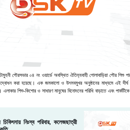
মুহনী পৌরসভার ০৪ নং ওয়ার্ডে অবস্থিত ঐতিহ্যবাহী গোলাবাড়িয়া পৌর শিশু পার্কে
্বোধন করা হয়েছে। এক জমকালো ও উৎসবমুখর অনুষ্ঠানের মাধ্যমে এই দীর্ঘ প
। এলাকার শিশু-কিশোর ও সাধারণ মানুষের বিনোদনের পরিধি বাড়াতে এবং পার্কটিক
র চিকিৎসায় নিঃস্ব পরিবার, কলেজছাত্রী
কুতি