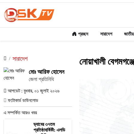
প্রচ্ছদ
সারাদেশ
জাতীয়
সারাদেশ
নোয়াখালী বেগমগঞ্জে
মোঃ আরিফ হোসেন
জেলা প্রতিনিধি
আপডেট : বুধবার, ০১ জুলাই ২০২৬
ফটোকার্ড ডাউনলোড
এ সম্পর্কিত আরও খবর
ড্যাবের ৩৭তম
প্রতিষ্ঠাবার্ষিকী: এলডি