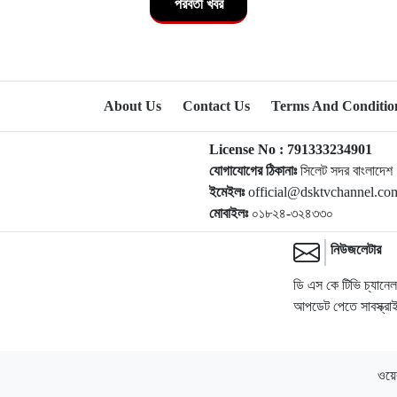
পরবর্তী খবর
About Us
Contact Us
Terms And Conditio
License No : 791333234901
যোগাযোগের ঠিকানাঃ
সিলেট সদর বাংলাদেশ
ইমেইলঃ
official@dsktvchannel.c
মোবাইলঃ
০১৮২৪-৩২৪৩৩০
নিউজলেটার
ডি এস কে টিভি চ্যানে
আপডেট পেতে সাবস্ক্র
ওয়