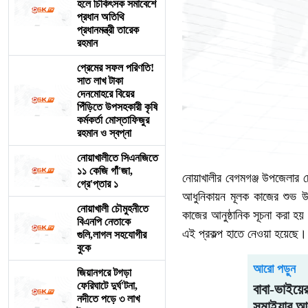
হলে চিকিৎসক সমাবেশে
প্রধান অতিথি
প্রধানমন্ত্রী তারেক
রহমান
প্রেমের সফল পরিণতি!
সাত লাখ টাকা
দেনমোহরে বিয়ের
পিঁড়িতে উপসহকারী কৃষি
কর্মকর্তা মোস্তাফিজুর
রহমান ও স্বপ্না
নোয়াখালীতে সিএনজিতে
১১ কেজি গাঁ'জা,
‎নোয়াখালীর বেগমগঞ্জ উপজেলার চৌ
গ্রে'প্তার ১
আধুনিকায়ন মূলক কাজের শুভ উদ
নোয়াখালী চৌমুহনীতে
কাজের আনুষ্ঠানিক সূচনা করা হয়
বিএনপি নেতাকে
এই প্রকল্প হাতে নেওয়া হয়েছে।
গুলি,লাগল সহযোগীর
বুকে
আরো পড়ুন
জিয়ানগরে টগড়া
ফেরিঘাটে দুর্ঘ'টনা,
বাবা-ভাইয়ে
নদীতে পড়ে ৩ লাখ
সুমাইয়ার আ