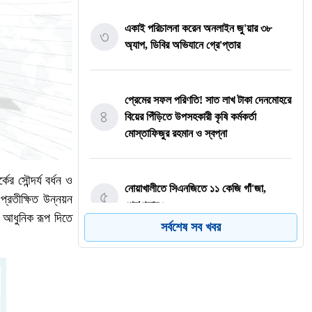
একাই পরিচালনা করেন অনলাইন জু'য়ার ৩৮
৩
অ্যাপ, ডিবির অভিযানে গ্রে'প্তার
প্রেমের সফল পরিণতি! সাত লাখ টাকা দেনমোহরে
৪
বিয়ের পিঁড়িতে উপসহকারী কৃষি কর্মকর্তা
মোস্তাফিজুর রহমান ও স্বপ্না
র সৌন্দর্য বর্ধন ও
নোয়াখালীতে সিএনজিতে ১১ কেজি গাঁ'জা,
৫
্রতীক্ষিত উন্নয়ন
গ্রে'প্তার ১
ে আধুনিক রূপ দিতে
সর্বশেষ সব খবর
৬
বগুড়ায় ভয়াবহ সড়ক দূর্ঘ'টনা, নিহ'ত বেড়ে ৬