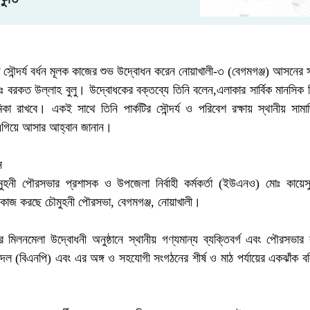
 সৌন্দর্য বর্ধন মূলক কাজের শুভ উদ্বোধন করেন নোয়াখালী-৩ (বেগমগঞ্জ) আসনের
োঃ বরকত উল্লাহ বুলু। উদ্বোধকের বক্তব্যে তিনি বলেন,এলাকার সার্বিক মানসিক
ভূমিকা রাখবে। একই সাথে তিনি পার্কটির সৌন্দর্য ও পরিবেশ রক্ষায় স্থানীয় স
ে এগিয়ে আসার আহ্বান জানান।
ন
ৌমুহনী পৌরসভার প্রশাসক ও উপজেলা নির্বাহী কর্মকর্তা (ইউএনও) মোঃ কায়ে
ে কাজ করছে চৌমুহনী পৌরসভা, বেগমগঞ্জ, নোয়াখালী।
র মিলনমেলা উদ্বোধনী অনুষ্ঠানে স্থানীয় গণ্যমান্য ব্যক্তিবর্গ এবং পৌরসভার কর্
 দল (বিএনপি) এবং এর অঙ্গ ও সহযোগী সংগঠনের শীর্ষ ও মাঠ পর্যায়ের একঝাঁক বল