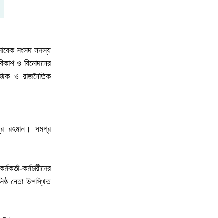
নোয়াখালী চৌমুহনীতে বিএনপি নেতাকে গুলি,লাগল
৭
সহযোগীর বুকে
 সাবেক সংসদ সদস্য
জিয়ানগরে টগড়া ফেরিঘাটে দুর্ঘ'টনা, নদীতে পড়ে
 বিকাশ ও বিনোদনের
৮
৩ লাখ টাকার গরুর মৃত্যু
ামাজিক ও রাজনৈতিক
মতলবে অদক্ষ চালক ও ফিটনেসবিহীন বাসের
৯
বিরুদ্ধে মানববন্ধন
সুর রহমান। সমগ্র
বিএনপির কেন্দ্রীয় নির্বাহী কমিটির আন্তর্জাতিক
মকর্তা-কর্মচারীদের
বিষয়ক সম্পাদক ও হবিগঞ্জ জেলা পরিষদ এর
১০
িষ্ঠ নেতা উপস্থিত
প্রশাসক, ​আহমেদ আলী মুকিব আন্তর্জাতিক
অঙ্গনে এক দূরদর্শী ও বলিষ্ঠ কণ্ঠস্বর।