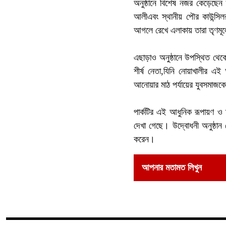
‎অনুষ্ঠানে বিশেষ নজর কেড়েছেন
আলীএবং স্থানীয় পৌর কাউন্সিল
আগলে রেখে এলাকায় তারা তৃণমূ
‎এছাড়াও অনুষ্ঠানে উপস্থিত থে
শীর্ষ নেতা,যিনি নোয়াখালীর 
আনোয়ার মাঠ পর্যায়ের যুবসমাজকে
‎পার্কটির এই আধুনিক রূপায়ণ ও 
দেখা গেছে। উদ্বোধনী অনুষ্ঠান 
করেন।
আপনার মতামত লিখুন