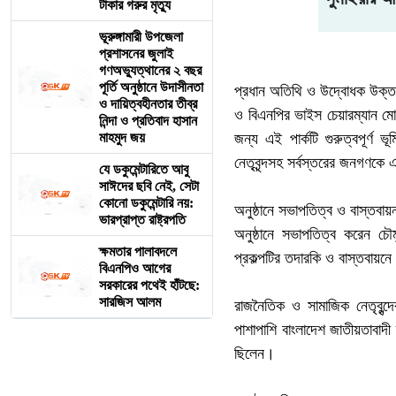
টাকার গরুর মৃত্যু
ভূরুঙ্গামারী উপজেলা
প্রশাসনের জুলাই
গণঅভ্যুত্থানের ২ বছর
পূর্তি অনুষ্ঠানে উদাসীনতা
‎প্রধান অতিথি ও উদ্বোধক উক্ত
ও দায়িত্বহীনতার তীব্র
ও বিএনপির ভাইস চেয়ারম্যান ম
নিন্দা ও প্রতিবাদ হাসান
মাহমুদ জয়
জন্য এই পার্কটি গুরুত্বপূর্ণ 
নেতৃবৃন্দসহ সর্বস্তরের জনগণক
যে ডকুমেন্টারিতে আবু
সাঈদের ছবি নেই, সেটা
কোনো ডকুমেন্টারি নয়:
‎অনুষ্ঠানে সভাপতিত্ব ও বাস্তবায়
ভারপ্রাপ্ত রাষ্ট্রপতি
‎অনুষ্ঠানে সভাপতিত্ব করেন চ
ক্ষমতার পালাবদলে
প্রকল্পটির তদারকি ও বাস্তবায়ন
বিএনপিও আগের
সরকারের পথেই হাঁটছে:
সারজিস আলম
‎রাজনৈতিক ও সামাজিক নেতৃবৃন্দে
পাশাপাশি বাংলাদেশ জাতীয়তাবাদী
ছিলেন।