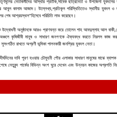
 তৃণমূলের নেতাকর্মীদের আস্থার প্রতীক,সাবেক ছাত্রনেতা ও উপজেলা যুবদলের ব
র আবুল কালাম আজাদ। উল্লেখ্য,প্রতিকূল পরিস্থিতিতেও স্থানীয় যুবদল ও ছা
লের শেষ আশ্রয়স্থল”হিসেবে পরিচিতি লাভ করেছেন।
কে উদ্বোধনী অনুষ্ঠানকে আরও প্রাণবন্ত করে তোলেন শাহ আবদুল্লাহ আল বাকী,কে
এই অঞ্চলে কৃষিজীবী মানুষ ও সাধারণ জনগণকে ঐক্যবদ্ধ করতে নিরলস কাজ 
 সুসংগঠিত রাখতে অগ্রণী ভূমিকা পালনকারী জনপ্রিয় যুবদল নেতা।
দীর্ঘদিনের দাবি পূরণ হওয়ায় চৌমুহনী পৌর এলাকার সাধারণ মানুষের মাঝে ব্যাপক
শেষে নেতৃবৃন্দ পার্কের বিভিন্ন অংশ ঘুরে দেখেন এবং উন্নয়ন কাজের অগ্রগতি ন