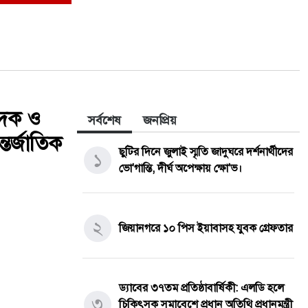
পাদক ও
সর্বশেষ
জনপ্রিয়
তর্জাতিক
ছুটির দিনে জুলাই স্মৃতি জাদুঘরে দর্শনার্থীদের
১
ভো'গান্তি, দীর্ঘ অপেক্ষায় ক্ষো'ভ।
২
জিয়ানগরে ১০ পিস ইয়াবাসহ যুবক গ্রেফতার
ড্যাবের ৩৭তম প্রতিষ্ঠাবার্ষিকী: এলডি হলে
৩
চিকিৎসক সমাবেশে প্রধান অতিথি প্রধানমন্ত্রী