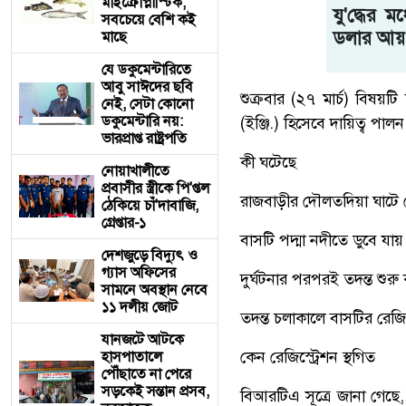
মাইক্রোপ্লাস্টিক,
যু'দ্ধের 
সবচেয়ে বেশি কই
ডলার আয়
মাছে
যে ডকুমেন্টারিতে
আবু সাঈদের ছবি
শুক্রবার (২৭ মার্চ) বিষয়ট
নেই, সেটা কোনো
ডকুমেন্টারি নয়:
(ইঞ্জি.) হিসেবে দায়িত্ব পা
ভারপ্রাপ্ত রাষ্ট্রপতি
কী ঘটেছে
নোয়াখালীতে
প্রবাসীর স্ত্রীকে পি'প্তল
রাজবাড়ীর দৌলতদিয়া ঘাটে ফ
ঠেকিয়ে চাঁ'দাবাজি,
গ্রেপ্তার-১
বাসটি পদ্মা নদীতে ডুবে যায়
দেশজুড়ে বিদ্যুৎ ও
গ্যাস অফিসের
দুর্ঘটনার পরপরই তদন্ত শুরু কর
সামনে অবস্থান নেবে
১১ দলীয় জোট
তদন্ত চলাকালে বাসটির রেজি
যানজটে আটকে
কেন রেজিস্ট্রেশন স্থগিত
হাসপাতালে
পৌঁছাতে না পেরে
সড়কেই সন্তান প্রসব,
বিআরটিএ সূত্রে জানা গেছে,