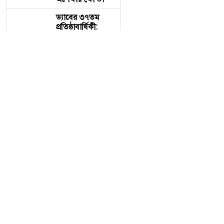
ড্যাবের ৩৭তম
প্রতিষ্ঠাবার্ষিকী:
এলডি হলে
চিকিৎসক সমাবেশে
প্রধান অতিথি
প্রধানমন্ত্রী তারেক
রহমান
বিএনপির কেন্দ্রীয়
নির্বাহী কমিটির
আন্তর্জাতিক বিষয়ক
সম্পাদক ও হবিগঞ্জ
জেলা পরিষদ এর
প্রশাসক, ​আহমেদ
বিএনপির কেন্দ্রীয় নির্বা
আলী মুকিব
আন্তর্জাতিক অঙ্গনে
আলী মুকিব আন্তর্জাতিক অঙ্গন
এক দূরদর্শী ও বলিষ্ঠ
কণ্ঠস্বর।
​১. দক্ষ কূটনৈতিক নেতৃত্ব ও আ
পাঁচ দেশি মাছে
​আন্তর্জাতিক প্ল্যাটফর্মে 
মিলল
মাইক্রোপ্লাস্টিক,
বাংলাদেশের গণতন্ত্রকামী মান