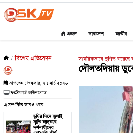
প্রচ্ছদ
সারাদেশ
জাতীয়
বিশেষ প্রতিবেদন
সাময়িকভাবে স্থগিত করেছে 
দৌলতদিয়ায় ডুবে
আপডেট : শুক্রবার, ২৭ মার্চ ২০২৬
ফটোকার্ড ডাউনলোড
এ সম্পর্কিত আরও খবর
ছুটির দিনে জুলাই
স্মৃতি জাদুঘরে
দর্শনার্থীদের