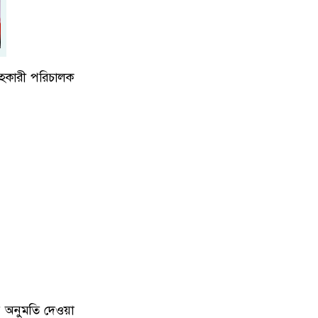
নোয়াখালীতে সিএনজিতে ১১ কেজি গাঁ'জা,
৭
গ্রে'প্তার ১
 সহকারী পরিচালক
বগুড়ায় ভয়াবহ সড়ক দূর্ঘ'টনা, নিহ'ত
৮
বেড়ে ৬
নোয়াখালী চৌমুহনীতে বিএনপি নেতাকে
৯
গুলি,লাগল সহযোগীর বুকে
জিয়ানগরে টগড়া ফেরিঘাটে দুর্ঘ'টনা,
১০
নদীতে পড়ে ৩ লাখ টাকার গরুর মৃত্যু
ের অনুমতি দেওয়া