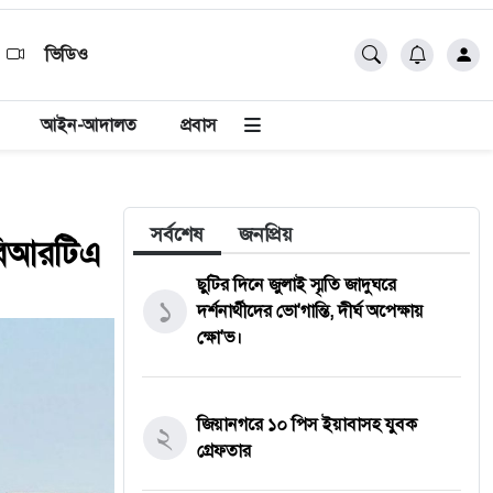
ভিডিও
আইন-আদালত
প্রবাস
সর্বশেষ
জনপ্রিয়
 বিআরটিএ
ছুটির দিনে জুলাই স্মৃতি জাদুঘরে
১
দর্শনার্থীদের ভো'গান্তি, দীর্ঘ অপেক্ষায়
ক্ষো'ভ।
জিয়ানগরে ১০ পিস ইয়াবাসহ যুবক
২
গ্রেফতার