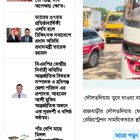
ভো'গান্তি, দীর্ঘ
অপেক্ষায় ক্ষো'ভ।
ড্যাবের ৩৭তম
প্রতিষ্ঠাবার্ষিকী:
এলডি হলে
চিকিৎসক সমাবেশে
প্রধান অতিথি
প্রধানমন্ত্রী তারেক
রহমান
বিএনপির কেন্দ্রীয়
নির্বাহী কমিটির
আন্তর্জাতিক বিষয়ক
সম্পাদক ও হবিগঞ্জ
জেলা পরিষদ এর
প্রশাসক, ​আহমেদ
দৌলতদিয়ায় ডুবে যাওয়া বাস
আলী মুকিব
আন্তর্জাতিক অঙ্গনে
রাজবাড়ীর দৌলতদিয়ায় ফেরি
এক দূরদর্শী ও বলিষ্ঠ
কণ্ঠস্বর।
রেজিস্ট্রেশন সাময়িকভাবে স
পাঁচ দেশি মাছে
মিলল
আরো পড়ুন