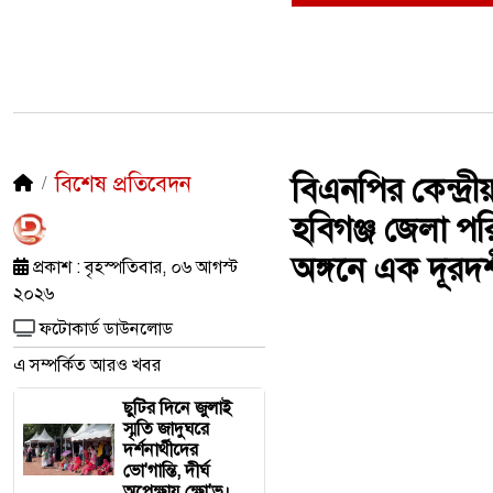
বিশেষ প্রতিবেদন
বিএনপির কেন্দ্রী
হবিগঞ্জ জেলা প
অঙ্গনে এক দূরদর্শ
প্রকাশ : বৃহস্পতিবার, ০৬ আগস্ট
২০২৬
ফটোকার্ড ডাউনলোড
এ সম্পর্কিত আরও খবর
ছুটির দিনে জুলাই
স্মৃতি জাদুঘরে
দর্শনার্থীদের
ভো'গান্তি, দীর্ঘ
অপেক্ষায় ক্ষো'ভ।