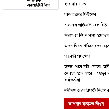
নবজাতক
হবে না। এতে—
এনআইসিইউতে
যানবাহনের ফিটনেস
চালকের লাইসেন্স ও দায়িত্ব
নিরাপত্তা নিয়ম মানা হয়েছিল
এসব বিষয় খতিয়ে দেখা হব
পরবর্তী পদক্ষেপ
তদন্ত শেষে যদি কোনো অনিয়
নেওয়া হতে পারে। এছাড়া ঘাট
কর্মকর্তারা।
নদীপথ ও ফেরিঘাটে নিরাপত্ত
আপনার মতামত লিখুন