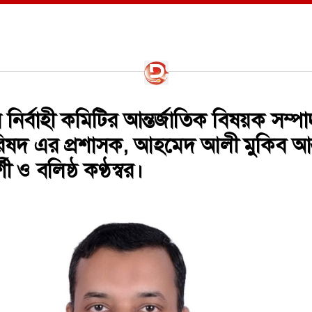
য় নির্বাহী কমিটির আন্তর্জাতিক বিষয়ক সম্
রিষদ এর প্রশাসক, ​আহমেদ আলী মুকিব আন্
ী ও বলিষ্ঠ কণ্ঠস্বর।