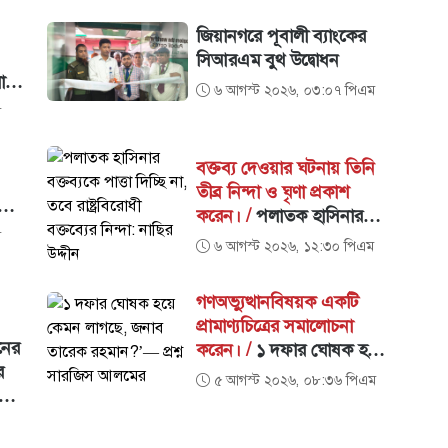
কেন্দ্রীয় নির্বাহী কমিটির
আন্তর্জাতিক বিষয়ক সম্পাদক ও
জিয়ানগরে পূবালী ব্যাংকের
হবিগঞ্জ জেলা পরিষদ এর
সিআরএম বুথ উদ্বোধন
প্রশাসক, ​আহমেদ আলী মুকিব
মাছে
৬ আগস্ট ২০২৬, ০৩:০৭ পিএম
আন্তর্জাতিক অঙ্গনে এক দূরদর্শী
চেয়ে
ম
ও বলিষ্ঠ কণ্ঠস্বর।
বক্তব্য দেওয়ার ঘটনায় তিনি
তীব্র নিন্দা ও ঘৃণা প্রকাশ
য়
করেন। /
পলাতক হাসিনার
ধায়
ম
বক্তব্যকে পাত্তা দিচ্ছি না, তবে
৬ আগস্ট ২০২৬, ১২:৩০ পিএম
রাষ্ট্রবিরোধী বক্তব্যের নিন্দা:
নাছির উদ্দীন
গণঅভ্যুত্থানবিষয়ক একটি
প্রামাণ্যচিত্রের সমালোচনা
নের
করেন। /
১ দফার ঘোষক হয়ে
র
কেমন লাগছে, জনাব তারেক
৫ আগস্ট ২০২৬, ০৮:৩৬ পিএম
রহমান?’— প্রশ্ন সারজিস
আলমের