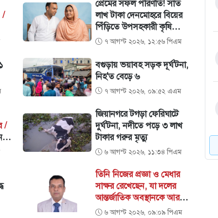
েশে
প্রেমের সফল পরিণতি! সাত
ারেক
 /
লাখ টাকা দেনমোহরে বিয়ের
পিঁড়িতে উপসহকারী কৃষি
কর্মকর্তা মোস্তাফিজুর রহমান ও
৭ আগস্ট ২০২৬, ১২:৫৬ পিএম
স্বপ্না
১
বগুড়ায় ভয়াবহ সড়ক দূর্ঘ'টনা,
নিহ'ত বেড়ে ৬
ম
৭ আগস্ট ২০২৬, ০৯:৫২ এএম
জিয়ানগরে টগড়া ফেরিঘাটে
 /
দুর্ঘ'টনা, নদীতে পড়ে ৩ লাখ
নপি
টাকার গরুর মৃত্যু
ীর
৬ আগস্ট ২০২৬, ১১:৩৪ পিএম
তিনি নিজের প্রজ্ঞা ও মেধার
ধে
সাক্ষর রেখেছেন, যা দলের
আন্তর্জাতিক অবস্থানকে আরও
সুদৃঢ় করেছে। /
বিএনপির
৬ আগস্ট ২০২৬, ০৯:০৯ পিএম