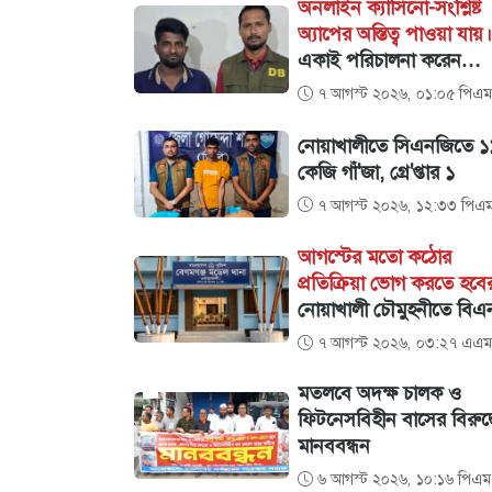
এলডি হলে চিকিৎসক সমাব
অনলাইন ক্যাসিনো-সংশ্লিষ্ট
প্রধান অতিথি প্রধানমন্ত্রী ত
অ্যাপের অস্তিত্ব পাওয়া যায়।
রহমান
একাই পরিচালনা করেন
অনলাইন জু'য়ার ৩৮ অ্যাপ,
৭ আগস্ট ২০২৬, ০১:০৫ পিএম
ডিবির অভিযানে গ্রে'প্তার
নোয়াখালীতে সিএনজিতে ১
কেজি গাঁ'জা, গ্রে'প্তার ১
৭ আগস্ট ২০২৬, ১২:৩৩ পিএ
আগস্টের মতো কঠোর
প্রতিক্রিয়া ভোগ করতে হবের
নোয়াখালী চৌমুহনীতে বিএ
নেতাকে গুলি,লাগল সহযোগ
৭ আগস্ট ২০২৬, ০৩:২৭ এএম
বুকে
মতলবে অদক্ষ চালক ও
ফিটনেসবিহীন বাসের বিরুদ্
মানববন্ধন
৬ আগস্ট ২০২৬, ১০:১৬ পিএম