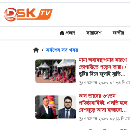
প্রচ্ছদ
সারাদেশ
জাতীয়
/
সর্বশেষ সব খবর
নানা অব্যবস্থাপনার কারণে
ভোগান্তিতে পড়েন তারা। /
ছুটির দিনে জুলাই স্মৃতি
জাদুঘরে দর্শনার্থীদের ভো'গান্
৭ আগস্ট ২০২৬, ০৭:৫৩ পিএ
দীর্ঘ অপেক্ষায় ক্ষো'ভ।
কাল ড্যাবের ৩৭তম
প্রতিষ্ঠাবার্ষিকী: এলডি হলে
দেশজুড়ে আসা হাজারো
চিকিৎসকের মিলনমেলা /
৭ আগস্ট ২০২৬, ০৫:১১ পিএম
ড্যাবের ৩৭তম প্রতিষ্ঠাবার্ষি