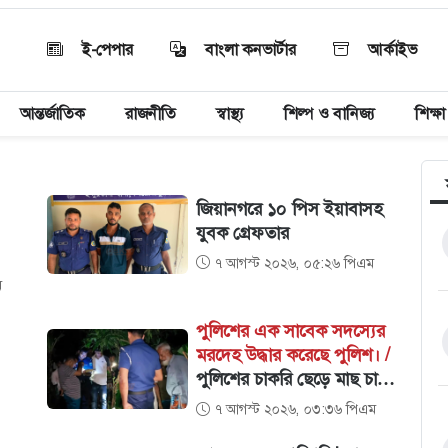
ই-পেপার
বাংলা কনভার্টার
আর্কাইভ
আন্তর্জাতিক
রাজনীতি
স্বাস্থ্য
শিল্প ও বানিজ্য
শিক্ষা
জিয়ানগরে ১০ পিস ইয়াবাসহ
যুবক গ্রেফতার
৭ আগস্ট ২০২৬, ০৫:২৬ পিএম
তি,
ম
পুলিশের এক সাবেক সদস্যের
মরদেহ উদ্ধার করেছে পুলিশ। /
পুলিশের চাকরি ছেড়ে মাছ চাষ,
খামারের পুকুরে মিলল সাবেক
৭ আগস্ট ২০২৬, ০৩:৩৬ পিএম
কী:
পুলিশ সদস্যের ম'রদেহ