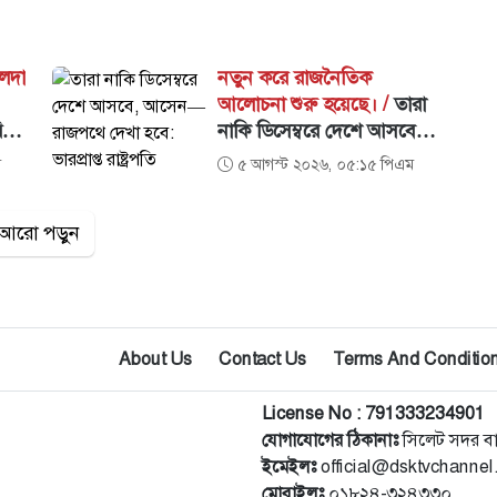
লেদা
নতুন করে রাজনৈতিক
আলোচনা শুরু হয়েছে। /
তারা
িতে
নাকি ডিসেম্বরে দেশে আসবে,
া
আসেন—রাজপথে দেখা হবে:
ম
৫ আগস্ট ২০২৬, ০৫:১৫ পিএম
ভারপ্রাপ্ত রাষ্ট্রপতি
আরো পড়ুন
About Us
Contact Us
Terms And Conditio
License No : 791333234901
যোগাযোগের ঠিকানাঃ
সিলেট সদর ব
ইমেইলঃ
official@dsktvchanne
মোবাইলঃ
০১৮২৪-৩২৪৩৩০