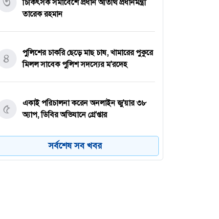
৩
চিকিৎসক সমাবেশে প্রধান অতিথি প্রধানমন্ত্রী
তারেক রহমান
পুলিশের চাকরি ছেড়ে মাছ চাষ, খামারের পুকুরে
৪
মিলল সাবেক পুলিশ সদস্যের ম'রদেহ
একাই পরিচালনা করেন অনলাইন জু'য়ার ৩৮
৫
অ্যাপ, ডিবির অভিযানে গ্রে'প্তার
সর্বশেষ সব খবর
প্রেমের সফল পরিণতি! সাত লাখ টাকা
৬
দেনমোহরে বিয়ের পিঁড়িতে উপসহকারী কৃষি
কর্মকর্তা মোস্তাফিজুর রহমান ও স্বপ্না
নোয়াখালীতে সিএনজিতে ১১ কেজি গাঁ'জা,