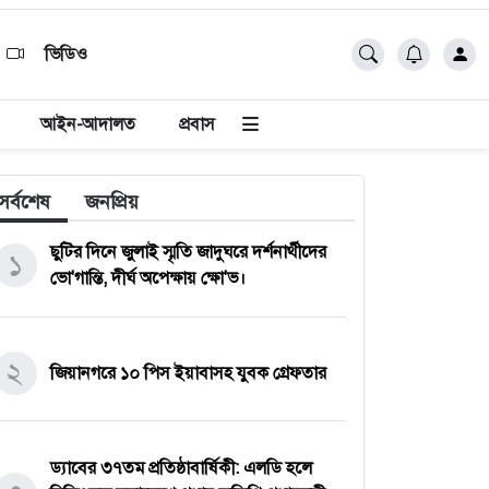
ভিডিও
আইন-আদালত
প্রবাস
সর্বশেষ
জনপ্রিয়
ছুটির দিনে জুলাই স্মৃতি জাদুঘরে দর্শনার্থীদের
১
ভো'গান্তি, দীর্ঘ অপেক্ষায় ক্ষো'ভ।
২
জিয়ানগরে ১০ পিস ইয়াবাসহ যুবক গ্রেফতার
ড্যাবের ৩৭তম প্রতিষ্ঠাবার্ষিকী: এলডি হলে