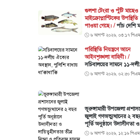
গুলশা টেংরা ও পুঁটি মাছেও
মাইক্রোপ্লাস্টিকের উপস্থিতি
পাওয়া গেছে। /
পাঁচ দেশি 
মিলল মাইক্রোপ্লাস্টিক, সব
৬ আগস্ট ২০২৬, ০৩:১৭ পিএ
বেশি কই মাছে
পরিস্থিতি নিয়ন্ত্রণে আনে
আইনশৃঙ্খলা বাহিনী। /
সচিবালয়ের সামনে ১১-দলী
ঐক্যের অবস্থান, পুলিশি বা
৬ আগস্ট ২০২৬, ০২:৫০ পিএ
ধা'ক্কাধা'ক্কি
ভূরুঙ্গামারী উপজেলা প্রশাস
জুলাই গণঅভ্যুত্থানের ২ বছ
পূর্তি অনুষ্ঠানে উদাসীনতা ও
দায়িত্বহীনতার তীব্র নিন্দা ও
৬ আগস্ট ২০২৬, ১২:১৬ পিএম
প্রতিবাদ হাসান মাহমুদ জয়