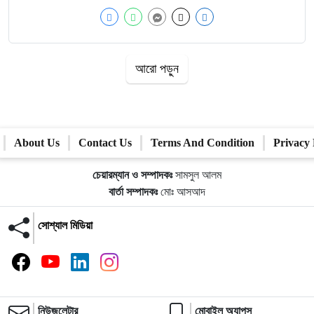
আরো পড়ুন
About Us
Contact Us
Terms And Condition
Privacy 
চেয়ারম্যান ও সম্পাদকঃ
সামসুল আলম
বার্তা সম্পাদকঃ
মোঃ আসআদ
সোশ্যাল মিডিয়া
নিউজলেটার
মোবাইল অ্যাপস