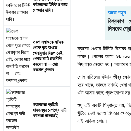
ফাইনালের টিকিট উপহার
দেওয়ার দাবি।
আরো পড়ুন
বিশ্বকাপ 
মিসরের প্রেস
তরুণ সমাজকে মা'দক
থেকে দূরে রাখতে
ম্যাচের ৫৮তম মিনিটে মিসরের
খেলাধুলার বিকল্প নেই,
করেন। গোলের আগে Marwan A
খেলার মাঠে রাজনীতি
সিদ্ধান্ত নেওয়া হয়। অনেকের 
করবেন না —মোঃ
ফয়সাল খন্দকার
গোল বাতিলের ঘটনায় তীব্র ক্ষ
হয়ে থাকে, তাহলে তখনই খেলা থ
এটা আমার কাছে গ্রহণযোগ্য ন
ইয়ামালের প্রতিটি
শুধু এই একটি সিদ্ধান্ত নয়, ভিএ
সাফল্যের নেপথ্যে দাদী
খুঁটিয়ে দেখা হলেও মিসরের ক্ষ
ফাতেমা নাসরাউই
এই অভিজ্ঞ কোচ।