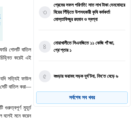
প্রেমের সফল পরিণতি! সাত লাখ টাকা দেনমোহরে
৩
বিয়ের পিঁড়িতে উপসহকারী কৃষি কর্মকর্তা
মোস্তাফিজুর রহমান ও স্বপ্না
নোয়াখালীতে সিএনজিতে ১১ কেজি গাঁ'জা,
৪
ারি গোলটি বাতিল
গ্রে'প্তার ১
চিহ্নিত করেই এই
৫
বগুড়ায় ভয়াবহ সড়ক দূর্ঘ'টনা, নিহ'ত বেড়ে ৬
“যদি সত্যিই ফাউল
 সেটি বাতিল করা—
সর্বশেষ সব খবর
নোয়াখালী চৌমুহনীতে বিএনপি নেতাকে গুলি,লাগল
৬
রুত্বপূর্ণ মুহূর্ত
সহযোগীর বুকে
ছিল বলেই মনে করেন
জিয়ানগরে টগড়া ফেরিঘাটে দুর্ঘ'টনা, নদীতে পড়ে