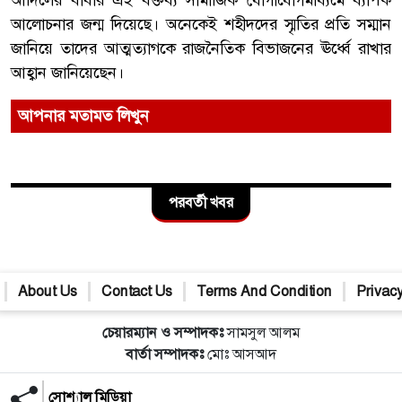
আদিলের বাবার এই বক্তব্য সামাজিক যোগাযোগমাধ্যমে ব্যাপক
আলোচনার জন্ম দিয়েছে। অনেকেই শহীদদের স্মৃতির প্রতি সম্মান
জানিয়ে তাদের আত্মত্যাগকে রাজনৈতিক বিভাজনের ঊর্ধ্বে রাখার
আহ্বান জানিয়েছেন।
আপনার মতামত লিখুন
পরবর্তী খবর
About Us
Contact Us
Terms And Condition
Privacy
চেয়ারম্যান ও সম্পাদকঃ
সামসুল আলম
বার্তা সম্পাদকঃ
মোঃ আসআদ
সোশ্যাল মিডিয়া