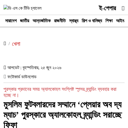
ই-পেপার
সারাদেশ
জাতীয়
আন্তর্জাতিক
রাজনীতি
স্বাস্থ্য
শিল্প ও বানিজ্য
শিক্ষা
আইন-আ
খেলা
আপডেট : বৃহস্পতিবার, ২৫ জুন ২০২৬
ফটোকার্ড ডাউনলোড
পুরস্কার প্রদানের সময় অ্যালকোহল সংশ্লিষ্ট স্পন্সর ব্র্যান্ডিং ব্যবহার করা
হচ্ছে না।
মুসলিম ফুটবলারদের সম্মানে ‘প্লেয়ার অব দ্য
ম্যাচ’ পুরস্কারে অ্যালকোহল ব্র্যান্ডিং সরাচ্ছে
ফিফা