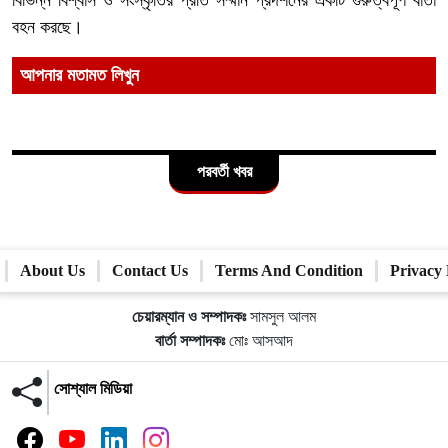
বিভিন্ন বিশ্বাস ও সংস্কৃতির প্রতি সম্মান প্রদর্শনের একটি গুরুত্বপূর্ণ বার্তা
বহন করছে।
আপনার মতামত লিখুন
পরবর্তী খবর
About Us
Contact Us
Terms And Condition
Privacy 
চেয়ারম্যান ও সম্পাদকঃ
সামসুল আলম
বার্তা সম্পাদকঃ
মোঃ আসআদ
সোশ্যাল মিডিয়া