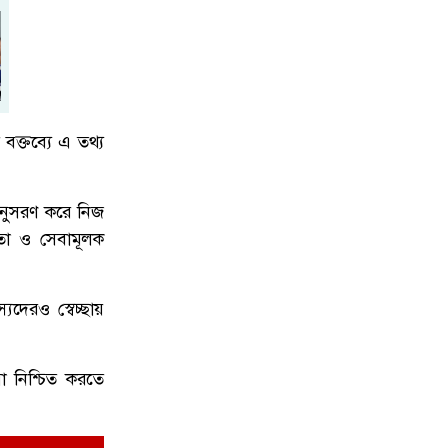
নোয়াখালীতে সিএনজিতে ১১ কেজি গাঁ'জা,
৭
গ্রে'প্তার ১
ক্তব্যে এ তথ্য
বগুড়ায় ভয়াবহ সড়ক দূর্ঘ'টনা, নিহ'ত
৮
বেড়ে ৬
 অনুসরণ করে নিজ
তা ও সেবামূলক
নোয়াখালী চৌমুহনীতে বিএনপি নেতাকে
৯
গুলি,লাগল সহযোগীর বুকে
্যদেরও স্বেচ্ছায়
েবা নিশ্চিত করতে
জিয়ানগরে টগড়া ফেরিঘাটে দুর্ঘ'টনা,
১০
নদীতে পড়ে ৩ লাখ টাকার গরুর মৃত্যু