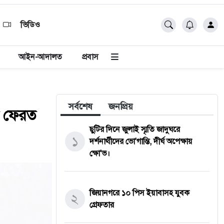
ভিডিও
আইন-আদালত
প্রবাস
সর্বশেষ
জনপ্রিয়
ে ফেরত
ছুটির দিনে জুলাই স্মৃতি জাদুঘরে
১
দর্শনার্থীদের ভো'গান্তি, দীর্ঘ অপেক্ষায়
ক্ষো'ভ।
জিয়ানগরে ১০ পিস ইয়াবাসহ যুবক
২
গ্রেফতার