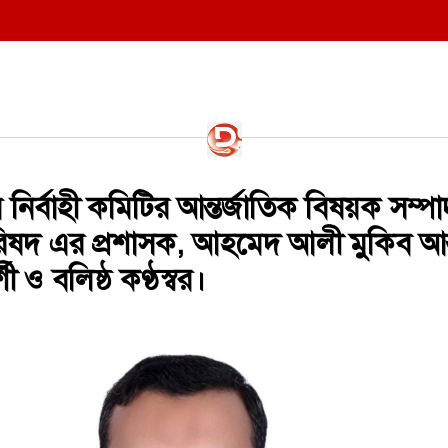
য় নির্বাহী কমিটির আন্তর্জাতিক বিষয়ক সম্
রিষদ এর প্রশাসক, ​আহমেদ আলী মুকিব আন্
ী ও বলিষ্ঠ কণ্ঠস্বর।