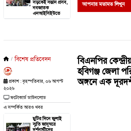
সড়কেই সন্তান প্রসব,
আপনার মতামত লিখুন
নবজাতক
এনআইসিইউতে
বিশেষ প্রতিবেদন
বিএনপির কেন্দ্রী
হবিগঞ্জ জেলা প
অঙ্গনে এক দূরদর্শ
প্রকাশ : বৃহস্পতিবার, ০৬ আগস্ট
২০২৬
ফটোকার্ড ডাউনলোড
এ সম্পর্কিত আরও খবর
ছুটির দিনে জুলাই
স্মৃতি জাদুঘরে
দর্শনার্থীদের