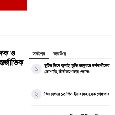
পাদক ও
সর্বশেষ
জনপ্রিয়
তর্জাতিক
ছুটির দিনে জুলাই স্মৃতি জাদুঘরে দর্শনার্থীদের
১
ভো'গান্তি, দীর্ঘ অপেক্ষায় ক্ষো'ভ।
২
জিয়ানগরে ১০ পিস ইয়াবাসহ যুবক গ্রেফতার