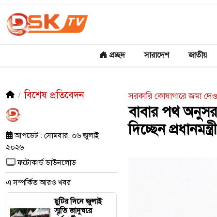
প্রচ্ছদ
সারাদেশ
জাতীয়
বিশেষ প্রতিবেদন
সরকারি কোষাগারে জমা দেওয়ার
বাবার পথ অনুস
দিচ্ছেন প্রধানমন্ত্রী
আপডেট : সোমবার, ০৬ জুলাই
২০২৬
ফটোকার্ড ডাউনলোড
এ সম্পর্কিত আরও খবর
ছুটির দিনে জুলাই
স্মৃতি জাদুঘরে