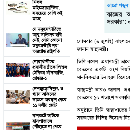
মিলল
আরো পড়ুন
মাইক্রোপ্লাস্টিক,
সবচেয়ে বেশি কই
কাজের অর
মাছে
সরকার’: এ
যে ডকুমেন্টারিতে
আবু সাঈদের ছবি
নেই, সেটা কোনো
সোমবার (৬ জুলাই) বাংলাদ
ডকুমেন্টারি নয়:
জানান স্বাস্থ্যমন্ত্রী।
ভারপ্রাপ্ত রাষ্ট্রপতি
তিনি বলেন, প্রধানমন্ত্রী 
নোয়াখালীতে
প্রবাসীর স্ত্রীকে পি'প্তল
বেতনের একটি অংশ নিয়মি
ঠেকিয়ে চাঁ'দাবাজি,
মানসিকতার উদাহরণ হিসেবে
গ্রেপ্তার-১
দেশজুড়ে বিদ্যুৎ ও
স্বাস্থ্যমন্ত্রী আরও জানান,
গ্যাস অফিসের
বেতনের ১০ শতাংশ সরকারি 
সামনে অবস্থান নেবে
১১ দলীয় জোট
অনুষ্ঠানে তিনি স্বাস্থ্যখাত
যানজটে আটকে
সরকারের বিভিন্ন উদ্যোগ নিয়
হাসপাতালে
পৌঁছাতে না পেরে