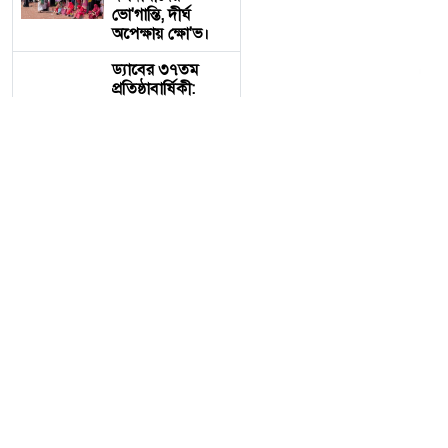
ভো'গান্তি, দীর্ঘ
অপেক্ষায় ক্ষো'ভ।
ড্যাবের ৩৭তম
প্রতিষ্ঠাবার্ষিকী:
এলডি হলে
চিকিৎসক সমাবেশে
প্রধান অতিথি
প্রধানমন্ত্রী তারেক
রহমান
বিএনপির কেন্দ্রীয়
নির্বাহী কমিটির
আন্তর্জাতিক বিষয়ক
সম্পাদক ও হবিগঞ্জ
জেলা পরিষদ এর
প্রশাসক, ​আহমেদ
বিএনপির কেন্দ্রীয় নির্বা
আলী মুকিব
আন্তর্জাতিক অঙ্গনে
আলী মুকিব আন্তর্জাতিক অঙ্গন
এক দূরদর্শী ও বলিষ্ঠ
কণ্ঠস্বর।
​১. দক্ষ কূটনৈতিক নেতৃত্ব ও আ
পাঁচ দেশি মাছে
​আন্তর্জাতিক প্ল্যাটফর্মে 
মিলল