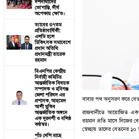
দর্শনার্থীদের
ভো'গান্তি, দীর্ঘ
অপেক্ষায় ক্ষো'ভ।
ড্যাবের ৩৭তম
প্রতিষ্ঠাবার্ষিকী:
এলডি হলে
চিকিৎসক সমাবেশে
প্রধান অতিথি
প্রধানমন্ত্রী তারেক
রহমান
বিএনপির কেন্দ্রীয়
নির্বাহী কমিটির
আন্তর্জাতিক বিষয়ক
সম্পাদক ও হবিগঞ্জ
জেলা পরিষদ এর
বাবার পথ অনুসরণ করে বেতন
প্রশাসক, ​আহমেদ
আলী মুকিব
রাজধানীতে আয়োজিত এক অনুষ্
আন্তর্জাতিক অঙ্গনে
এক দূরদর্শী ও বলিষ্ঠ
রহমান প্রতি মাসে নিজের ব
কণ্ঠস্বর।
স্বেচ্ছায় তাদের বেতনের ১০ 
পাঁচ দেশি মাছে