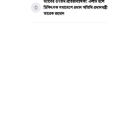
ড্যাবের ৩৭তম প্রতিষ্ঠাবার্ষিকী: এলডি হলে
৩
চিকিৎসক সমাবেশে প্রধান অতিথি প্রধানমন্ত্রী
তারেক রহমান
পুলিশের চাকরি ছেড়ে মাছ চাষ, খামারের
৪
পুকুরে মিলল সাবেক পুলিশ সদস্যের ম'রদেহ
একাই পরিচালনা করেন অনলাইন জু'য়ার ৩৮
৫
অ্যাপ, ডিবির অভিযানে গ্রে'প্তার
সর্বশেষ সব খবর
প্রশাসক, ​আহমেদ
প্রেমের সফল পরিণতি! সাত লাখ টাকা
৬
দেনমোহরে বিয়ের পিঁড়িতে উপসহকারী কৃষি
কর্মকর্তা মোস্তাফিজুর রহমান ও স্বপ্না
নীতি, আদর্শ এবং