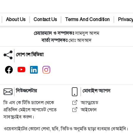
About Us
Contact Us
Terms And Condition
Privacy
চেয়ারম্যান ও সম্পাদকঃ
সামসুল আলম
বার্তা সম্পাদকঃ
মোঃ আসআদ
সোশ্যাল মিডিয়া
নিউজলেটার
মোবাইল অ্যাপস
ডি এস কে টিভি চ্যানেল থেকে
অ্যান্ড্রয়েড
প্রতিদিন মেইলে আপডেট পেতে
আইফোন
সাবস্ক্রাইব করুন।
ওয়েবসাইটের কোনো লেখা, ছবি, ভিডিও অনুমতি ছাড়া ব্যবহার বেআইনি।