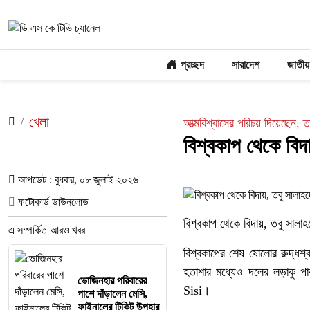
প্রচ্ছদ
সারাদেশ
জাতীয়
খেলা
আত্মবিশ্বাসের পরিচয় দিয়েছেন, 
বিশ্বকাপ থেকে বিদা
আপডেট : বুধবার, ০৮ জুলাই ২০২৬
ফটোকার্ড ডাউনলোড
বিশ্বকাপ থেকে বিদায়, তবু সালাহদ
এ সম্পর্কিত আরও খবর
বিশ্বকাপের শেষ ষোলোর রুদ্ধশ্ব
হতাশার মধ্যেও দলের লড়াকু পা
ভোজিনহার পরিবারের
Sisi।
পাশে দাঁড়ালেন মেসি,
ফাইনালের টিকিট উপহার