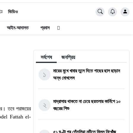
ভিডিও
আইন-আদালত
প্রবাস
সর্বশেষ
জনপ্রিয়
মায়ের মুখে খাবার তুলে দিতে গাছের ছাল ছাড়ান
১
অন্ধ মোখলেস
মাদ্রাসায় থাকতে না চেয়ে ছয়তলার কার্নিশে ১০
২
মিসর। তবে পরাজয়ের
বছরের শিশু
Abdel Fattah el-
৫১ ঘণ্টা পর তেঁতুলিয়া নদীতে মিলল নিখোঁজ