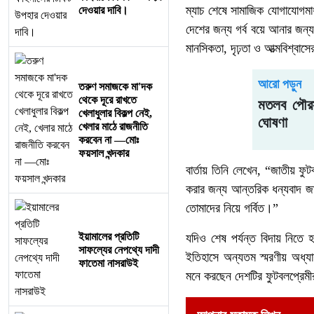
ম্যাচ শেষে সামাজিক যোগাযোগমাধ
দেওয়ার দাবি।
দেশের জন্য গর্ব বয়ে আনার জন্য 
মানসিকতা, দৃঢ়তা ও আত্মবিশ্বাস
আরো পড়ুন
তরুণ সমাজকে মা'দক
থেকে দূরে রাখতে
মতলব পৌরস
খেলাধুলার বিকল্প নেই,
ঘোষণা
খেলার মাঠে রাজনীতি
করবেন না —মোঃ
ফয়সাল খন্দকার
বার্তায় তিনি লেখেন, “জাতীয় ফু
করার জন্য আন্তরিক ধন্যবাদ জা
তোমাদের নিয়ে গর্বিত।”
ইয়ামালের প্রতিটি
যদিও শেষ পর্যন্ত বিদায় নিত
সাফল্যের নেপথ্যে দাদী
ইতিহাসে অন্যতম স্মরণীয় অধ্য
ফাতেমা নাসরাউই
মনে করছেন দেশটির ফুটবলপ্রেমী