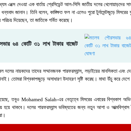
্যম এক্সে দেওয়া এক বার্তায় প্রেসিডেন্ট আল-সিসি জাতীয় দলের খেলোয়াড়দের সা
ধন্যবাদ জানান। তিনি বলেন, কাঙ্ক্ষিত ফল না এলেও পুরো টুর্নামেন্টজুড়ে মিসরের 
ের পরিচয় দিয়েছেন, তা জাতিকে গর্বিত করেছে।
ভার ৬৪ কোটি ৩১ লাখ টাকার বাজেট
টবল দলের নায়কদের তাদের সম্মানজনক পারফরম্যান্স, লড়াইয়ের মানসিকতা এবং দেশ
নাই। তোমরা বিশ্বকাপজুড়ে অসাধারণ উদাহরণ সৃষ্টি করেছ। মাথা উঁচু করে দেশ
ে হয়েছে, তবুও Mohamed Salah-এর নেতৃত্বে মিসরের এবারের বিশ্বকাপ অভি
ায় হয়ে থাকবে। দলের পারফরম্যান্স ভবিষ্যতের জন্য নতুন আশা ও আত্মবিশ্বাস
রা।