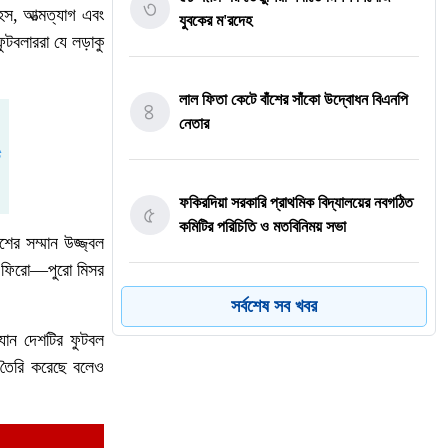
৩
হস, আত্মত্যাগ এবং
যুবকের ম'রদেহ
ফুটবলাররা যে লড়াকু
লাল ফিতা কেটে বাঁশের সাঁকো উদ্বোধন বিএনপি
৪
নেতার
ফকিরদিয়া সরকারি প্রাথমিক বিদ্যালয়ের নবগঠিত
৫
কমিটির পরিচিতি ও মতবিনিময় সভা
ের সম্মান উজ্জ্বল
ে ফিরো—পুরো মিসর
সর্বশেষ সব খবর
নদীভাঙনে মানুষের বসতবাড়ি, বাজার, মসজিদ,
মন্দির কিংবা শিক্ষাপ্রতিষ্ঠান রক্ষায় সরকার গুরুত্ব
৬
যান দেশটির ফুটবল
দিচ্ছে বলেও জানান পানিসম্পদ প্রতিমন্ত্রী। তিনি
 তৈরি করেছে বলেও
বলেন, স্থানীয় সংসদ সদস্য