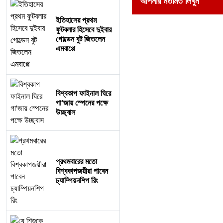
আপনার মতামত লিখুন
ইতিহাসের প্রথম
ফুটবলার হিসেবে দুইবার
গোল্ডেন বুট জিতলেন
এমবাপ্পে
বিশ্বকাপ ফাইনাল ঘিরে
গা'জায় স্পেনের পক্ষে
উচ্ছ্বাস
প্রথমবারের মতো
বিশ্বকাপজয়ীরা পাবেন
চ্যাম্পিয়নশিপ রিং