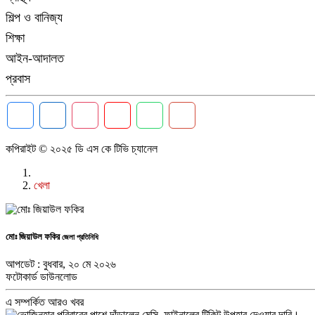
শিল্প ও বানিজ্য
শিক্ষা
আইন-আদালত
প্রবাস
কপিরাইট © ২০২৫ ডি এস কে টিভি চ্যানেল
খেলা
মোঃ জিয়াউল ফকির
জেলা প্রতিনিধি
আপডেট : বুধবার, ২০ মে ২০২৬
ফটোকার্ড ডাউনলোড
এ সম্পর্কিত আরও খবর