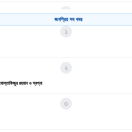
৫
জনপ্রিয় সব খবর
১
৬
২
৭
মোস্তাফিজুর রহমান ও স্বপ্না
৩
৮