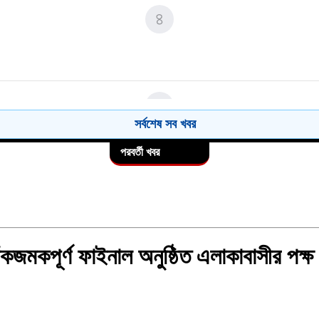
না সভা।
৪
৯
৫
সর্বশেষ সব খবর
১০
পরবর্তী খবর
৬
 জাঁকজমকপূর্ণ ফাইনাল অনুষ্ঠিত এলাকাবাসীর পক্ষ
৭