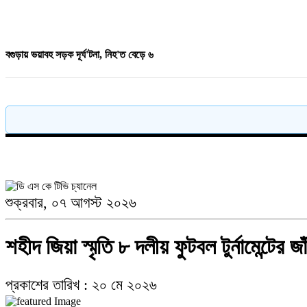
ব্রাহ্মণবাড়িয়ার নাসিরনগরে বিএনপির উদ্যােগে মা&039দ&039ক&039বিরোধী আলোচ
বগুড়ায় ভয়াবহ সড়ক দূর্ঘ'টনা, নিহ'ত বেড়ে ৬
হা'দীকে হ"ত্যার জন্য খু"নি ফয়সালকে মীর্জা আব্বাস ৫০ লক্ষ টাকা দিয়েছেন
নোয়াখালী চৌমুহনীতে বিএনপি নেতাকে গুলি,লাগল সহযোগীর বুকে
যে শিশুকে কোলে নিয়েছিলেন মেসি, আজ তাকেই নিয়ে মাতোয়ারা ফুটবল বিশ্ব
শুক্রবার, ০৭ আগস্ট ২০২৬
জিয়ানগরে টগড়া ফেরিঘাটে দুর্ঘ'টনা, নদীতে পড়ে ৩ লাখ টাকার গরুর মৃত্যু
শহীদ জিয়া স্মৃতি ৮ দলীয় ফুটবল টুর্নামেন্টের
প্রকাশের তারিখ : ২০ মে ২০২৬
মতলবে অদক্ষ চালক ও ফিটনেসবিহীন বাসের বিরুদ্ধে মানববন্ধন