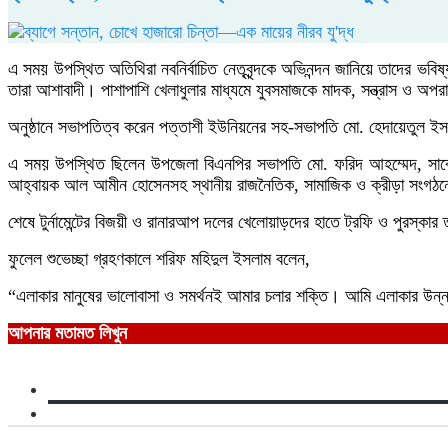
এ সময় উপস্থিত অতিথিরা নবনির্বাচিত নেতৃবৃন্দকে অভিনন্দন জানিয়ে তাদের ভবি
তারা আশাবাদী। পাশাপাশি খেলাধুলার মাধ্যমে যুবসমাজকে মাদক, সন্ত্রাস ও অপর
অনুষ্ঠানে সভাপতিত্ব করেন পত্তাশী ইউনিয়নের সহ-সভাপতি মো. হেদায়েতুল ই
এ সময় উপস্থিত ছিলেন উপজেলা বিএনপির সভাপতি মো. ফরিদ আহম্মেদ, সাবেক 
আহ্বায়ক আল আমীন হোসেনসহ স্থানীয় রাজনৈতিক, সামাজিক ও ক্রীড়া সংগঠনের
শেষে টুর্নামেন্টের বিজয়ী ও রানারআপ দলের খেলোয়াড়দের হাতে ট্রফি ও পুরস্কার
ফুলেল শুভেচ্ছা গ্রহণকালে শরিফ মহিদুল ইসলাম বলেন,
“এলাকার মানুষের ভালোবাসা ও সমর্থনই আমার চলার শক্তি। আমি এলাকার উন্
আপনার মতামত লিখুন