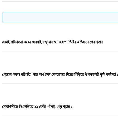
পদ্মায় বাসডুবিতে রানা প্লাজার সেই নাসিমার মৃ/ত্যু
একাই পরিচালনা করেন অনলাইন জু'য়ার ৩৮ অ্যাপ, ডিবির অভিযানে গ্রে'প্তার
ফকিরদিয়া সরকারি প্রাথমিক বিদ্যালয়ের সভাপতি হলেন অ্যাডভোকেট আহসানুল হক বাবুল
প্রেমের সফল পরিণতি! সাত লাখ টাকা দেনমোহরে বিয়ের পিঁড়িতে উপসহকারী কৃষি কর্মকর্তা 
১০ দফা দাবি মেনে নিলেন ট্রাম্প, চুক্তিতে বিজয় ইরান
নোয়াখালীতে সিএনজিতে ১১ কেজি গাঁ'জা, গ্রে'প্তার ১