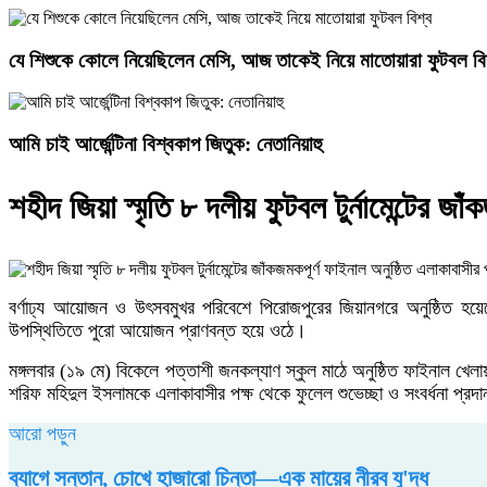
যে শিশুকে কোলে নিয়েছিলেন মেসি, আজ তাকেই নিয়ে মাতোয়ারা ফুটবল বি
আমি চাই আর্জেন্টিনা বিশ্বকাপ জিতুক: নেতানিয়াহু
শহীদ জিয়া স্মৃতি ৮ দলীয় ফুটবল টুর্নামেন্টের জা
বর্ণাঢ্য আয়োজন ও উৎসবমুখর পরিবেশে পিরোজপুরের জিয়ানগরে অনুষ্ঠিত হয়েছে 
উপস্থিতিতে পুরো আয়োজন প্রাণবন্ত হয়ে ওঠে।
মঙ্গলবার (১৯ মে) বিকেলে পত্তাশী জনকল্যাণ স্কুল মাঠে অনুষ্ঠিত ফাইনাল খেলা
শরিফ মহিদুল ইসলামকে এলাকাবাসীর পক্ষ থেকে ফুলেল শুভেচ্ছা ও সংবর্ধনা প্র
আরো পড়ুন
ব্যাগে সন্তান, চোখে হাজারো চিন্তা—এক মায়ের নীরব যু'দ্ধ