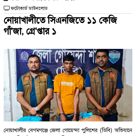
ফটোকার্ড ডাউনলোড
নোয়াখালীতে সিএনজিতে ১১ কেজি
গাঁ'জা, গ্রে'প্তার ১
নোয়াখালীর বেগমগঞ্জে জেলা গোয়েন্দা পুলিশের (ডিবি) অভিযানে