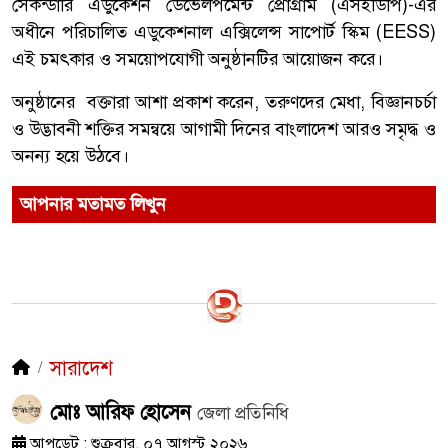
সেকন্ডারি এডুকেশন ডেভেলপমেন্ট প্রোগ্রাম (এসইডিপি)-এর
অধীনে পরিচালিত এডুকেশনাল এক্সিলেন্স সাপোর্ট স্কিম (EESS)
এই চমৎকার ও সময়োপযোগী অনুষ্ঠানটির আয়োজন করে।
​অনুষ্ঠানের বক্তারা আশা প্রকাশ করেন, তরুণদের মেধা, বিজ্ঞানচর্চা
ও উদ্ভাবনী শক্তির সমন্বয়ে আগামী দিনের বাংলাদেশ আরও সমৃদ্ধ ও
অনন্য হয়ে উঠবে।
আপনার মতামত লিখুন
সারাদেশ
মোঃ আরিফ হোসেন
জেলা প্রতিনিধি
আপডেট : শুক্রবার, ০৭ আগস্ট ২০২৬