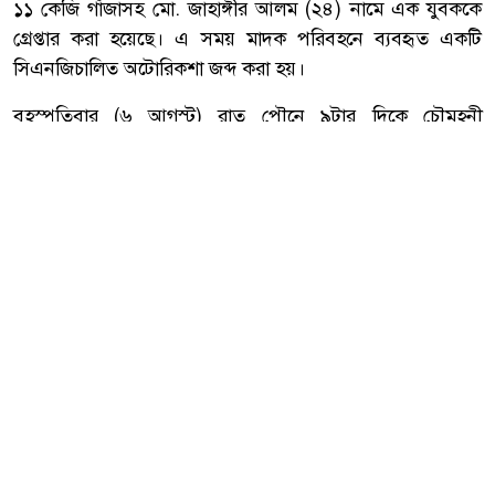
১১ কেজি গাঁজাসহ মো. জাহাঙ্গীর আলম (২৪) নামে এক যুবককে
গ্রেপ্তার করা হয়েছে। এ সময় মাদক পরিবহনে ব্যবহৃত একটি
সিএনজিচালিত অটোরিকশা জব্দ করা হয়।
‎বৃহস্পতিবার (৬ আগস্ট) রাত পৌনে ৯টার দিকে চৌমুহনী
পৌরসভার ৮ নম্বর ওয়ার্ডের মিয়ার পোল এলাকার হানুর চা
দোকানের সামনে চৌমুহনী-ফেনী পাকা সড়কে অভিযান চালিয়ে
তাকে গ্রেপ্তার করা হয়।
আরো পড়ুন
নোয়াখালী চৌমুহনীতে বিএনপি
নেতাকে গুলি,লাগল সহযোগীর বুকে
‎গ্রেপ্তার জাহাঙ্গীর কুমিল্লার চৌদ্দগ্রাম উপজেলার চিওরা ইউনিয়নের ২
নম্বর ওয়ার্ডের ডিমাতলী গ্রামের চিওরা সিরাজ মেম্বারের বাড়ির মো.