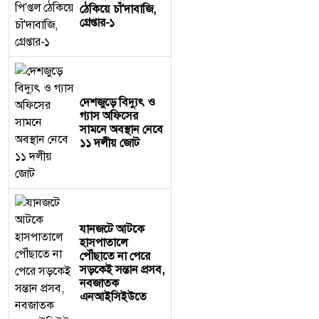
ঠেকিয়ে চাঁ'দাবাজি,
গ্রেপ্তার-১
দেশজুড়ে বিদ্যুৎ ও
গ্যাস অফিসের
সামনে অবস্থান নেবে
১১ দলীয় জোট
যানজটে আটকে
হাসপাতালে
পৌঁছাতে না পেরে
সড়কেই সন্তান প্রসব,
নবজাতক
এনআইসিইউতে