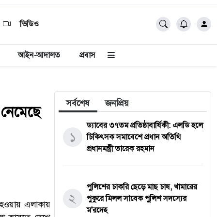
ভিডিও
আইন-আদালত
প্রবাস
সর্বশেষ
জনপ্রিয়
ে নেমেছে
ড্যাবের ৩৭তম প্রতিষ্ঠাবার্ষিকী: এলডি হলে
১
চিকিৎসক সমাবেশে প্রধান অতিথি
প্রধানমন্ত্রী তারেক রহমান
পুলিশের চাকরি ছেড়ে মাছ চাষ, খামারের
২
পুকুরে মিলল সাবেক পুলিশ সদস্যের
 হওয়ায় এলাকায়
ম'রদেহ