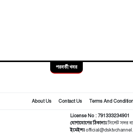
পরবর্তী খবর
About Us
Contact Us
Terms And Conditio
License No : 791333234901
যোগাযোগের ঠিকানাঃ
সিলেট সদর ব
ইমেইলঃ
official@dsktvchanne