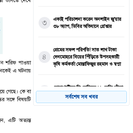
স্তা ভাসতে দেখে
একাই পরিচালনা করেন অনলাইন জু'য়ার
৩
৩৮ অ্যাপ, ডিবির অভিযানে গ্রে'প্তার
প্রেমের সফল পরিণতি! সাত লাখ টাকা
৪
দেনমোহরে বিয়ের পিঁড়িতে উপসহকারী
োরআন শরিফ পাওয়া
কৃষি কর্মকর্তা মোস্তাফিজুর রহমান ও স্বপ্না
অনেকেই এ ঘটনায়
নোয়াখালীতে সিএনজিতে ১১ কেজি গাঁ'জা,
৫
হয়ে গেছে। কে বা
গ্রে'প্তার ১
সর্বশেষ সব খবর
ির সঙ্গে বিষয়টি
বগুড়ায় ভয়াবহ সড়ক দূর্ঘ'টনা, নিহ'ত
ন, এটি অত্যন্ত
৬
বেড়ে ৬