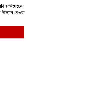
াবি জানিয়েছেন।
র উদ্যোগ নেওয়া
নোয়াখালী চৌমুহনীতে বিএনপি নেতাকে
৭
গুলি,লাগল সহযোগীর বুকে
জিয়ানগরে টগড়া ফেরিঘাটে দুর্ঘ'টনা,
৮
নদীতে পড়ে ৩ লাখ টাকার গরুর মৃত্যু
মতলবে অদক্ষ চালক ও ফিটনেসবিহীন
৯
বাসের বিরুদ্ধে মানববন্ধন
বিএনপির কেন্দ্রীয় নির্বাহী কমিটির
আন্তর্জাতিক বিষয়ক সম্পাদক ও হবিগঞ্জ
১০
জেলা পরিষদ এর প্রশাসক, ​আহমেদ আলী
মুকিব আন্তর্জাতিক অঙ্গনে এক দূরদর্শী ও