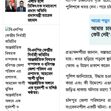
ব্যাপক চাঞ্চল্যের সৃষ্টি হ
এলডি হলে
চিকিৎসক সমাবেশে
পুলিশকে খবর দেন। পরে চাঁদ
প্রধান অতিথি
প্রধানমন্ত্রী তারেক
রহমান
আরো পড়ুন
আমার চার
কেউ নেই’
বিএনপির কেন্দ্রীয়
প্রত্যক্ষদর্শীরা জানান, ব
নির্বাহী কমিটির
যায়। খবর ছড়িয়ে পড়লে স্থ
আন্তর্জাতিক বিষয়ক
সম্পাদক ও হবিগঞ্জ
ক্ষোভ ও উদ্বেগ প্রকাশ করেন
জেলা পরিষদ এর
প্রশাসক, ​আহমেদ
পুলিশ জানিয়েছে, উদ্ধার হ
আলী মুকিব
কারা এবং কী উদ্দেশ্যে এগুল
আন্তর্জাতিক অঙ্গনে
এক দূরদর্শী ও বলিষ্ঠ
জড়িত থাকায় ঘটনার রহস্য উদঘ
কণ্ঠস্বর।
চাঁদপুর জেলা পরিষদের প
সংবেদনশীল একটি ঘটনা। প্র