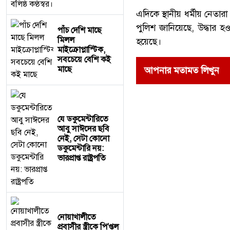
এদিকে স্থানীয় ধর্মীয় নেত
পুলিশ জানিয়েছে, উদ্ধার 
পাঁচ দেশি মাছে
মিলল
হয়েছে।
মাইক্রোপ্লাস্টিক,
সবচেয়ে বেশি কই
মাছে
আপনার মতামত লিখুন
যে ডকুমেন্টারিতে
আবু সাঈদের ছবি
নেই, সেটা কোনো
ডকুমেন্টারি নয়:
ভারপ্রাপ্ত রাষ্ট্রপতি
নোয়াখালীতে
প্রবাসীর স্ত্রীকে পি'প্তল