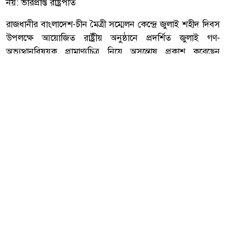
নয়: ভারপ্রাপ্ত রাষ্ট্রপতি
রাজধানীর বাংলাদেশ-চীন মৈত্রী সম্মেলন কেন্দ্রে জুলাই শহীদ দিবস
উপলক্ষে আয়োজিত রাষ্ট্রীয় অনুষ্ঠানে প্রদর্শিত জুলাই গণ-
অভ্যুত্থানবিষয়ক প্রামাণ্যচিত্র নিয়ে অসন্তোষ প্রকাশ করেছেন
ভারপ্রাপ্ত রাষ্ট্রপতি মেজর (অব.) হাফিজ উদ্দিন আহমদ।
বুধবার (৫ আগস্ট) অনুষ্ঠানে বক্তব্য দিতে গিয়ে তিনি বলেন, যে
প্রামাণ্যচিত্রে আবু সাঈদের ছবি নেই, সেটিকে পূর্ণাঙ্গ ডকুমেন্টারি
বলা যায় না। তার ভাষায়, আবু সাঈদ জুলাই গণ-অভ্যুত্থানের
অন্যতম প্রতীক। তাই তার ছবি বাদ পড়া বড় ধরনের ত্রুটি। একই
সঙ্গে তিনি বলেন, সাবেক প্রধানমন্ত্রী বেগম খালেদা জিয়ার ছবিও
সেখানে থাকা উচিত ছিল।
আরো পড়ুন
তারা নাকি ডিসেম্বরে দেশে আসবে,
আসেন—রাজপথে দেখা হবে:
ভারপ্রাপ্ত রাষ্ট্রপতি