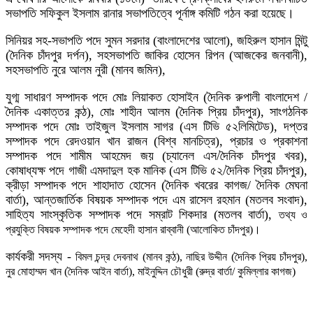
সভাপতি সফিকুল ইসলাম রানার সভাপতিত্বে পূর্নাঙ্গ কমিটি গঠন করা হয়েছে।
সিনিয়র সহ-সভাপতি পদে সুমন সরদার (বাংলাদেশের আলো), জহিরুল হাসান মিন্টু
(দৈনিক চাঁদপুর দর্পন), সহসভাপতি জাকির হোসেন রিপন (আজকের জনবানী),
সহসভাপতি নুরে আলম নুরী (মানব জমিন),
যুগ্ম সাধারণ সম্পাদক পদে মোঃ লিয়াকত হোসাইন (দৈনিক রুপালী বাংলাদেশ /
দৈনিক একাত্তর কন্ঠ), মোঃ শাহীন আলম (দৈনিক প্রিয় চাঁদপুর), সাংগঠনিক
সম্পাদক পদে মোঃ তাইজুল ইসলাম সাগর (এস টিভি ৫২লিমিটেড), দপ্তর
সম্পাদক পদে রেদওয়ান খান রাজন (বিশ্ব মানচিত্র), প্রচার ও প্রকাশনা
সম্পাদক পদে শামীম আহমেদ জয় (চ্যানেল এস/দৈনিক চাঁদপুর খবর),
কোষাধ্যক্ষ পদে গাজী এমদাদুল হক মানিক (এস টিভি ৫২/দৈনিক প্রিয় চাঁদপুর),
ক্রীড়া সম্পাদক পদে শাহাদাত হোসেন (দৈনিক খবরের কাগজ/ দৈনিক মেঘনা
বার্তা), আন্তজার্তিক বিষয়ক সম্পাদক পদে এম রাসেল রহমান (মতলব সংবাদ),
সাহিত্য সাংস্কৃতিক সম্পাদক পদে সম্রাট শিকদার (মতলব বার্তা),
তথ্য ও
প্রযুক্তি বিষয়ক সম্পাদক পদে মেহেদী হাসান রাব্বানী (আলোকিত চাঁদপুর)।
কার্যকরী সদস্য -
বিমল চন্দ্র দেবনাথ (মানব কন্ঠ), নাছির উদ্দীন (দৈনিক প্রিয় চাঁদপুর),
নুর মোহাম্মদ খান (দৈনিক আইন বার্তা), মাইনুদ্দিন চৌধুরী (রুদ্র বার্তা/ কুমিল্লার কাগজ)