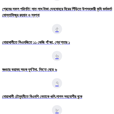
প্রেমের সফল পরিণতি! সাত লাখ টাকা দেনমোহরে বিয়ের পিঁড়িতে উপসহকারী কৃষি কর্মকর্তা
মোস্তাফিজুর রহমান ও স্বপ্না
৫
নোয়াখালীতে সিএনজিতে ১১ কেজি গাঁ'জা, গ্রে'প্তার ১
৬
বগুড়ায় ভয়াবহ সড়ক দূর্ঘ'টনা, নিহ'ত বেড়ে ৬
৭
নোয়াখালী চৌমুহনীতে বিএনপি নেতাকে গুলি,লাগল সহযোগীর বুকে
৮