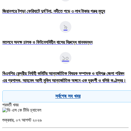
জিয়ানগরে টগড়া ফেরিঘাটে দুর্ঘ'টনা, নদীতে পড়ে ৩ লাখ টাকার গরুর মৃত্যু
৯
মতলবে অদক্ষ চালক ও ফিটনেসবিহীন বাসের বিরুদ্ধে মানববন্ধন
১০
বিএনপির কেন্দ্রীয় নির্বাহী কমিটির আন্তর্জাতিক বিষয়ক সম্পাদক ও হবিগঞ্জ জেলা পরিষদ
এর প্রশাসক, ​আহমেদ আলী মুকিব আন্তর্জাতিক অঙ্গনে এক দূরদর্শী ও বলিষ্ঠ কণ্ঠস্বর।
সর্বশেষ সব খবর
পরবর্তী খবর
শুক্রবার, ০৭ আগস্ট ২০২৬