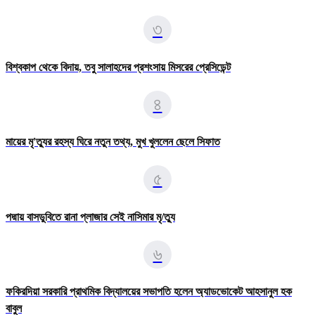
৩
বিশ্বকাপ থেকে বিদায়, তবু সালাহদের প্রশংসায় মিসরের প্রেসিডেন্ট
৪
মায়ের মৃ'ত্যুর রহস্য ঘিরে নতুন তথ্য, মুখ খুললেন ছেলে সিফাত
৫
পদ্মায় বাসডুবিতে রানা প্লাজার সেই নাসিমার মৃ/ত্যু
৬
ফকিরদিয়া সরকারি প্রাথমিক বিদ্যালয়ের সভাপতি হলেন অ্যাডভোকেট আহসানুল হক
বাবুল