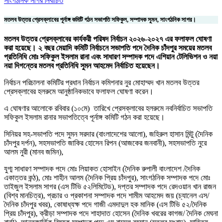
মতলব উত্তর প্রেসক্লাবের পূর্নাঙ্গ কমিটি গঠন সভাপতি সফিকুল, সম্পাদক সুমন, সাংগঠনিক সাগর।
মতলব উত্তর প্রেসক্লাবের কার্যকরী পরিষদ নির্বাচন ২০২৬-২০২৭ এর ফলাফল ঘোষণা
করা হয়েছে। ২ বছর মেয়াদি কমিটি নির্বাচনে সভাপতি পদে দৈনিক চাঁদপুর সময়ের মতলব
প্রতিনিধি মোঃ সফিকুল ইসলাম রানা এবং সাধারণ সম্পাদক পদে
এশিয়ান টেলিভিশন ও নয়া
নয়া দিগন্তের মতলব প্রতিনিধি সুমন আহমেদ নির্বাচিত হয়েছেন।
নির্বাচন পরিচালনা কমিটির প্রধান নির্বাচন কমিশনার নুর মোহাম্মদ খান মতলব উত্তর
প্রেসক্লাবের হলরুমে আনুষ্ঠানিকভাবে ফলাফল ঘোষণা করেন।
এ ঘোষণার আলোকে রবিবার (১০মে) তারিখে প্রেসক্লাবের হলরুমে নবনির্বাচিত সভাপতি
সফিকুল ইসলাম রানার সভাপতিত্বে পূর্নাঙ্গ কমিটি গঠন করা হয়েছে।
সিনিয়র সহ-সভাপতি পদে সুমন সরদার (বাংলাদেশের আলো), জহিরুল হাসান মিন্টু (দৈনিক
চাঁদপুর দর্পন), সহসভাপতি জাকির হোসেন রিপন (আজকের জনবানী), সহসভাপতি নুরে
আলম নুরী (মানব জমিন),
যুগ্ম সাধারণ সম্পাদক পদে মোঃ লিয়াকত হোসাইন (দৈনিক রুপালী বাংলাদেশ /দৈনিক
একাত্তর কন্ঠ), মোঃ শাহীন আলম (দৈনিক প্রিয় চাঁদপুর), সাংগঠনিক সম্পাদক পদে মোঃ
তাইজুল ইসলাম সাগর (এস টিভি ৫২লিমিটেড), দপ্তর সম্পাদক পদে রেদওয়ান খান রাজন
(বিশ্ব মানচিত্র), প্রচার ও প্রকাশনা সম্পাদক পদে শামীম আহমেদ জয় (চ্যানেল এস/
দৈনিক চাঁদপুর খবর), কোষাধ্যক্ষ পদে গাজী এমদাদুল হক মানিক (এস টিভি ৫২/দৈনিক
প্রিয় চাঁদপুর), ক্রীড়া সম্পাদক পদে শাহাদাত হোসেন (দৈনিক খবরের কাগজ/ দৈনিক মেঘনা