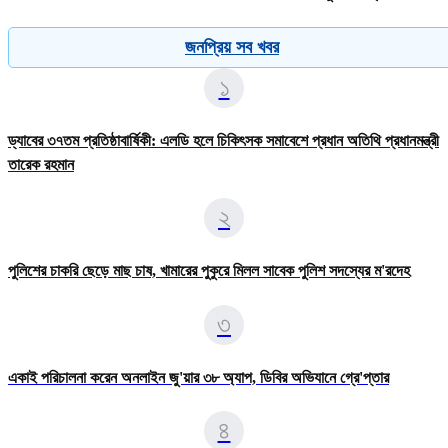
জনপ্রিয় সব খবর
১
ড্যাবের ৩৭তম প্রতিষ্ঠাবার্ষিকী: এলডি হলে চিকিৎসক সমাবেশে প্রধান অতিথি প্রধানমন্ত্রী
তারেক রহমান
২
পুলিশের চাকরি ছেড়ে মাছ চাষ, খামারের পুকুরে মিলল সাবেক পুলিশ সদস্যের ম'রদেহ
৩
একাই পরিচালনা করেন অনলাইন জু'য়ার ৩৮ অ্যাপ, ডিবির অভিযানে গ্রে'প্তার
৪