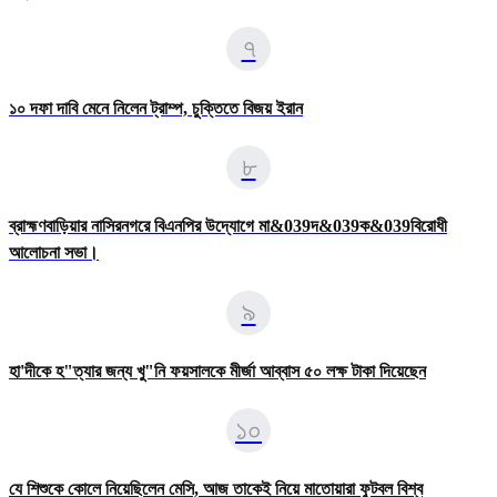
৭
১০ দফা দাবি মেনে নিলেন ট্রাম্প, চুক্তিতে বিজয় ইরান
৮
ব্রাহ্মণবাড়িয়ার নাসিরনগরে বিএনপির উদ্যােগে মা&039দ&039ক&039বিরোধী
আলোচনা সভা।
৯
হা'দীকে হ"ত্যার জন্য খু"নি ফয়সালকে মীর্জা আব্বাস ৫০ লক্ষ টাকা দিয়েছেন
১০
যে শিশুকে কোলে নিয়েছিলেন মেসি, আজ তাকেই নিয়ে মাতোয়ারা ফুটবল বিশ্ব