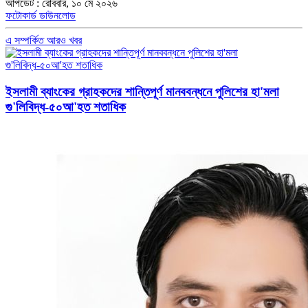
আপডেট : রোববার, ১০ মে ২০২৬
ফটোকার্ড ডাউনলোড
এ সম্পর্কিত আরও খবর
ইসলামী ব্যাংকের গ্রাহকদের শান্তিপূর্ণ মানববন্ধনে পুলিশের হা'মলা
গু'লিবিদ্ধ-৫০আ'হত শতাধিক