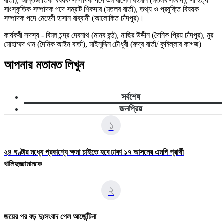
বার্তা), আন্তজার্তিক বিষয়ক সম্পাদক পদে এম রাসেল রহমান (মতলব সংবাদ), সাহিত্য
সাংস্কৃতিক সম্পাদক পদে সম্রাট শিকদার (মতলব বার্তা),
তথ্য ও প্রযুক্তি বিষয়ক
সম্পাদক পদে মেহেদী হাসান রাব্বানী (আলোকিত চাঁদপুর)।
কার্যকরী সদস্য -
বিমল চন্দ্র দেবনাথ (মানব কন্ঠ), নাছির উদ্দীন (দৈনিক প্রিয় চাঁদপুর), নুর
মোহাম্মদ খান (দৈনিক আইন বার্তা), মাইনুদ্দিন চৌধুরী (রুদ্র বার্তা/ কুমিল্লার কাগজ)
আপনার মতামত লিখুন
সর্বশেষ
জনপ্রিয়
১
২৪ ঘণ্টার মধ্যে প্রকাশ্যে ক্ষমা চাইতে হবে ঢাকা ১৭ আসনের এমপি প্রার্থী
খালিদুজ্জামানকে
২
জয়ের পর বড় দুঃসংবাদ পেল আর্জেন্টিনা