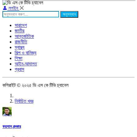
লগইন
অনুসন্ধান
সারাদেশ
জাতীয়
আন্তর্জাতিক
রাজনীতি
স্বাস্থ্য
শিল্প ও বানিজ্য
শিক্ষা
আইন-আদালত
প্রবাস
কপিরাইট © ২০২৫ ডি এস কে টিভি চ্যানেল
নির্বাচিত খবর
ফয়সাল খন্দকার