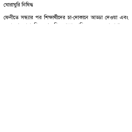
ঘোরাঘুরি নিষিদ্ধ
ফেনীতে সন্ধ্যার পর শিক্ষার্থীদের চা-দোকানে আড্ডা দেওয়া এবং
অকারণে ঘোরাঘুরির ওপর নিষেধাজ্ঞা জারি করেছে জেলা প্রশাসন।
শৃঙ্খলা, জননিরাপত্তা এবং শিক্ষার সুষ্ঠু পরিবেশ নিশ্চিত করার লক্ষ্যে
এ সিদ্ধান্ত নেওয়া হয়েছে।
আরো পড়ুন
৫২ বছর মসজিদে সেবা, বার্ধক্যে
আশ্রয় অন্যের বারান্দায়—মুয়াজ্জিন
তসিমুদ্দিনের চোখে অপেক্ষার অশ্রু
জেলা প্রশাসনের পক্ষ থেকে জানানো হয়েছে, সন্ধ্যার পর
শিক্ষার্থীদের অপ্রয়োজনে বাইরে অবস্থান, বিশেষ করে চা-দোকানে
আড্ডা দেওয়া নিরুৎসাহিত করতে এ উদ্যোগ নেওয়া হয়েছে।
সংশ্লিষ্ট নির্দেশনা কঠোরভাবে বাস্তবায়ন করা হবে বলেও প্রশাসন
জানিয়েছে।