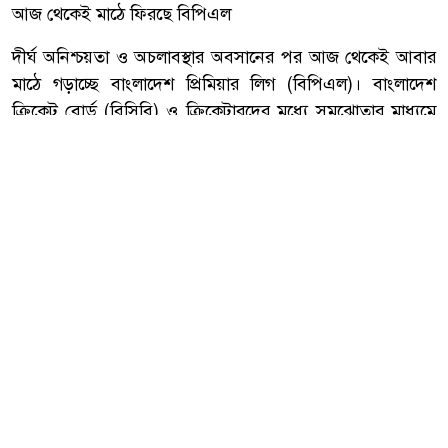
আজ থেকেই মাঠে ফিরছে বিপিএল
দীর্ঘ অনিশ্চয়তা ও অচলাবস্থার অবসানের পর আজ থেকেই আবার
মাঠে গড়াচ্ছে বাংলাদেশ প্রিমিয়ার লিগ (বিপিএল)। বাংলাদেশ
ক্রিকেট বোর্ড (বিসিবি) ও ক্রিকেটারদের মধ্যে সমঝোতার মাধ্যমে
স্থগিত থাকা ম্যাচগুলো পুনরায় শুরু করার সিদ্ধান্ত নেওয়া হয়েছে।
আরো পড়ুন
সপরিবারে প্রধান উপদেষ্টার সঙ্গে
সৌজন্য সাক্ষাৎ করলেন তারেক
রহমান
ক্রিকেটারদের বেতন ও অন্যান্য দাবিদাওয়া নিয়ে তৈরি হওয়া
সংকটের কারণে বিপিএলের কয়েকটি ম্যাচ সাময়িকভাবে স্থগিত
ছিল। তবে আলোচনার মাধ্যমে সমস্যার সমাধান হওয়ায় শুক্রবার
(১৬ জানুয়ারি) থেকেই প্রতিযোগিতা আবার শুরু হচ্ছে।