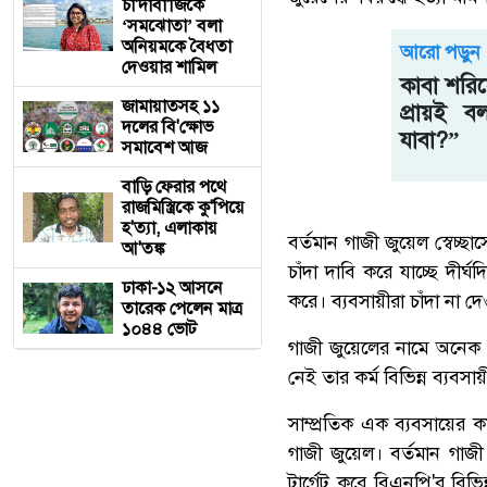
চাঁ'দাবা'জিকে
‘সমঝোতা’ বলা
অনিয়মকে বৈধতা
আরো পড়ুন
দেওয়ার শামিল
কাবা শরিফ
জামায়াতসহ ১১
প্রায়ই 
দলের বি'ক্ষোভ
যাবা?”
সমাবেশ আজ
বাড়ি ফেরার পথে
রাজমিস্ত্রিকে কু'পিয়ে
হ'ত্যা, এলাকায়
বর্তমান গাজী জুয়েল স্বেচ্
আ'তঙ্ক
চাঁদা দাবি করে যাচ্ছে দীর্
ঢাকা-১২ আসনে
করে। ব্যবসায়ীরা চাঁদা না 
তারেক পেলেন মাত্র
১০৪৪ ভোট
‎গাজী জুয়েলের নামে অনেক
নেই তার কর্ম বিভিন্ন ব্যবসা
সাম্প্রতিক এক ব্যবসায়ের 
গাজী জুয়েল। বর্তমান গাজ
টার্গেট করে বিএনপি'র বিভিন