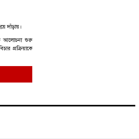
রোগী নয়, বহুতল ভবন থেকে লাফিয়ে
১০
আ'ত্মহ'ত্যা করলেন মনোরোগ বিশেষজ্ঞ!
হয়ে দাঁড়ায়।
পক আলোচনা শুরু
ার প্রক্রিয়াকে