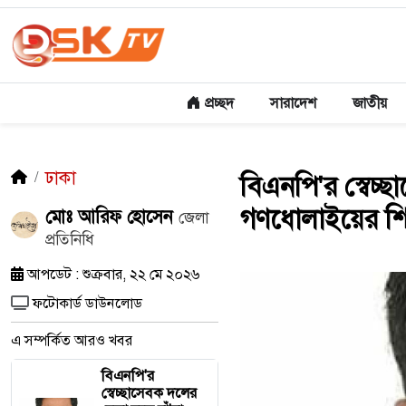
প্রচ্ছদ
সারাদেশ
জাতীয়
ঢাকা
বিএনপি'র স্বেচ্
গণধোলাইয়ের শি
মোঃ আরিফ হোসেন
জেলা
প্রতিনিধি
আপডেট : শুক্রবার, ২২ মে ২০২৬
ফটোকার্ড ডাউনলোড
এ সম্পর্কিত আরও খবর
বিএনপি'র
স্বেচ্ছাসেবক দলের