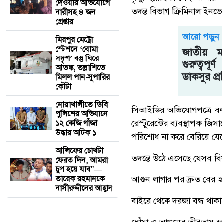
দেওয়ার অভিযোগে
তদন্ত বিভাগ ক্রিমিনাল ইনভে
নারীসহ ৪ জন
গ্রেপ্তার
আরো পড়ুন
মিরপুর মেট্রো
স্টেশনে ‘বোমা
জাতীয় 
সদৃশ’ বস্তু ঘিরে
গুরুত্বপূ
আতঙ্ক, তল্লাশিতে
ডাকসুর প্
মিলল পান-সুপারির
কৌটা
নোয়াখালীতে ডিবি
সিআইডির অভিযোগপত্রে বলা
পুলিশের অভিযানে
রেস্টুরেন্টের ব্যবস্থাপক জ
১২ কেজি গাঁজা
উদ্ধার আটক ১
পরিশোধ না করে বেরিয়ে যে
আলিফের চোখটা
তদন্তে উঠে এসেছে যেসব ব
ফেরত দিন, আমরা
চুপ হয়ে যাব"—
তারেক রহমানকে
আগুন লাগার পর দ্রুত বের 
নাসীরুদ্দীনের আহ্বান
বাইরে থেকে দরজা বন্ধ থাক
ধোঁয়া ও আগুনের তীব্রতায় হ