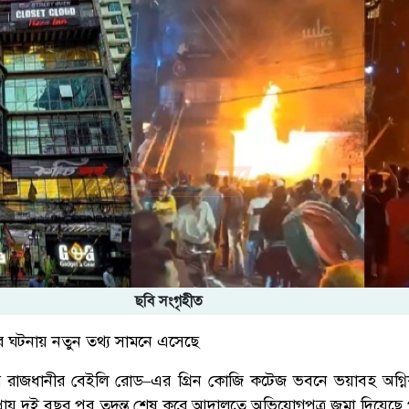
ছবি সংগৃহীত
ডের ঘটনায় নতুন তথ্য সামনে এসেছে
ি রাজধানীর বেইলি রোড–এর গ্রিন কোজি কটেজ ভবনে ভয়াবহ অগ্নি
 প্রায় দুই বছর পর তদন্ত শেষ করে আদালতে অভিযোগপত্র জমা দিয়েছে