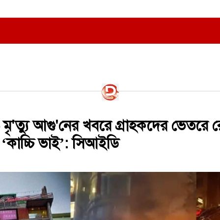
ৃ'ত্যু আগু'নের খবরে গ্রাহকদের ভেতরে 
‘কাচ্চি ভাই’: সিআইডি