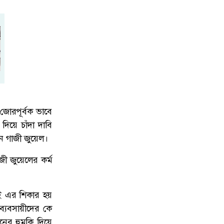
৬
সরকারের পথেই হাঁটছে: সারজিস আলম
নোয়াখালীতে প্রবাসীর স্ত্রীকে পি'প্তল
৭
ঠেকিয়ে চাঁ'দাবাজি, গ্রেপ্তার-১
জুলাই যোদ্ধাদের প্রতি শ্রদ্ধায় জেলা
ে জোরপূর্বক ভাবে
৮
পরিষদের মাসব্যাপী পরিচ্ছন্নতা,
িয়ে চাঁদা দাবি
বৃক্ষরোপণ ও মাদকবিরোধী কর্মসূচি
ন গাজী জুয়েল।
 জুয়েলের কর্ম
মোজতবা খামেনিকে খুঁজতে হিমশিম
৯
যুক্তরাষ্ট্র-ইসরা'য়েলের গোয়েন্দারা
াই এর শিকার হয়
ব্যবসায়ীদের কে
রোগী নয়, বহুতল ভবন থেকে লাফিয়ে
১০
নের হুমকি দিয়ে