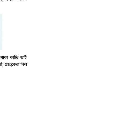
ক্ষমতার পালাবদলে বিএনপিও আগের
৬
সরকারের পথেই হাঁটছে: সারজিস আলম
নোয়াখালীতে প্রবাসীর স্ত্রীকে পি'প্তল ঠেকিয়ে
৭
চাঁ'দাবাজি, গ্রেপ্তার-১
াকা কাচ্চি ভাই
জুলাই যোদ্ধাদের প্রতি শ্রদ্ধায় জেলা পরিষদের
৮
, গ্রাহকেরা বিল
মাসব্যাপী পরিচ্ছন্নতা, বৃক্ষরোপণ ও
মাদকবিরোধী কর্মসূচি
মোজতবা খামেনিকে খুঁজতে হিমশিম যুক্তরাষ্ট্র-
৯
ইসরা'য়েলের গোয়েন্দারা