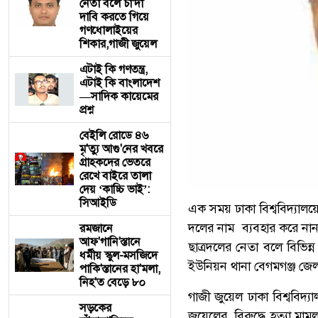
নেতা বলে চাঁ'দা
দাবি করতে গিয়ে
গণধোলাইয়ের
শিকার,গাজী জুয়েল
এটাই কি গণতন্ত্র,
এটাই কি বাংলাদেশ
—সাদিক কায়েমের
প্রশ্ন
বেইলি রোডে ৪৬
মৃ'ত্যু আগু'নের খবরে
গ্রাহকদের ভেতরে
রেখে বাইরে তালা
দেয় ‘কাচ্চি ভাই’:
সিআইডি
‎এক সময় ঢাকা বিশ্ববিদ্যাল
দলের নাম ব্যবহার করে নানা
রমজানে
আফ'গানি'স্তানে
ছাত্রদলের নেতা বলে বিভিন্
ধর্মীয় স্কুল-মসজিদে
ইউনিয়ন থানা বেগমগঞ্জ জেল
পাকি'স্তানের হা'মলা,
নিহ'ত বেড়ে ৮০
গাজী জুয়েল ঢাকা বিশ্ববিদ্
সড়কের
জুয়েলের বিরুদ্ধে হত্যা মাম