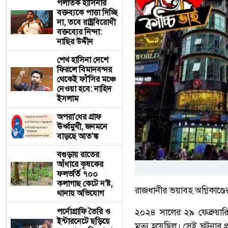
পলাতক হাসিনার
বক্তব্যকে পাত্তা দিচ্ছি
না, তবে রাষ্ট্রবিরোধী
বক্তব্যের নিন্দা:
নাছির উদ্দীন
শেখ হাসিনা দেশে
ফিরলে বিমানবন্দর
থেকেই ফাঁ'সির মঞ্চে
নেওয়া হবে: নাহিদ
ইসলাম
অপরা'ধের গ্রাফ
ঊর্ধ্বমুখী, জনমনে
বাড়ছে আত'ঙ্ক
বগুড়ায় রাতের
আঁধারে কৃষকের
ফলভর্তি ৭০০
কলাগাছ কেটে ন'ষ্ট,
রাজধানীর ভয়াবহ অগ্নিকাণ্
থানায় অভিযোগ
পর্নোগ্রাফি তৈরি ও
২০২৪ সালের ২৯ ফেব্রুয়ার
ইন্টারনেটে ছড়িয়ে
মৃত্যু হয়েছিল। সেই ঘটনার