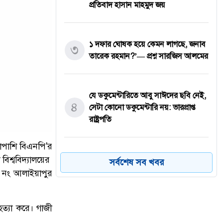
প্রতিবাদ হাসান মাহমুদ জয়
১ দফার ঘোষক হয়ে কেমন লাগছে, জনাব
৩
তারেক রহমান?’— প্রশ্ন সারজিস আলমের
যে ডকুমেন্টারিতে আবু সাঈদের ছবি নেই,
৪
সেটা কোনো ডকুমেন্টারি নয়: ভারপ্রাপ্ত
রাষ্ট্রপতি
শাপাশি বিএনপি'র
তারা নাকি ডিসেম্বরে দেশে আসবে,
িশ্ববিদ্যালয়ের
সর্বশেষ সব খবর
৫
আসেন—রাজপথে দেখা হবে: ভারপ্রাপ্ত
৪ নং আলাইয়াপুর
রাষ্ট্রপতি
হত্যা করে। গাজী
ক্ষমতার পালাবদলে বিএনপিও আগের