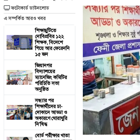
ফটোকার্ড ডাউনলোড
এ সম্পর্কিত আরও খবর
শিক্ষাছুটিতে
নোবিপ্রবির ১২২
শিক্ষক, বিদেশে
গিয়ে আর ফেরেননি
১৫ জন
জিয়ানগর
বিদ্যালয়ের
ম্যানেজিং কমিটির
পরিচিতি সভা
অনুষ্ঠিত
সন্ধ্যার পর
শিক্ষার্থীদের চা-
দোকানে আড্ডা ও
অকারণে ঘোরাঘুরি
নি'ষিদ্ধ
বোর্ড পরীক্ষার খাতা