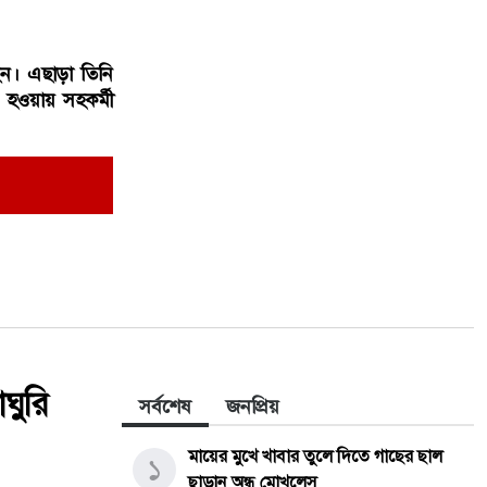
েন। এছাড়া তিনি
বিদ্যুৎ-জ্বালানি নিয়ে অস্থিরতা তৈরির চেষ্টা
৭
 হওয়ায় সহকর্মী
করছে একটি চক্র: প্রধানমন্ত্রী
নোয়াখালীতে তরুণীদের দিয়ে পর্নো
৮
ভিডিও তৈরি: স্বামী-স্ত্রী,দুই ছেলেসহ ৫ জন
গ্রেপ্তার,৪ তরুণী উদ্ধার
ছুটির দিনে জুলাই স্মৃতি জাদুঘরে
৯
দর্শনার্থীদের ভো'গান্তি, দীর্ঘ অপেক্ষায়
ক্ষো'ভ।
ঘুরি
সর্বশেষ
জনপ্রিয়
মায়ের মুখে খাবার তুলে দিতে গাছের ছাল
১
জিয়ানগরে ১০ পিস ইয়াবাসহ যুবক
১০
ছাড়ান অন্ধ মোখলেস