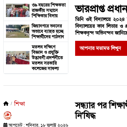
৩৯ বছরের শিক্ষকতা
ভারপ্রাপ্ত প্রধ
রাজকীয় সম্মানে
শিক্ষিকার বিদায়
তিনি ওই বিদ্যালয়ে ২০২৪ স
বিদ্যালয়ের কাব লিডার ও গ্
জিয়ানগরে ভবনের
অভাবে ব্যাহত হচ্ছে
শিক্ষকবৃন্দ অভিনন্দন জানিয
শিক্ষার্থীদের পাঠদান
মতলব দক্ষিণে
আপনার মতামত লিখুন
বিজ্ঞান ও প্রযুক্তি
উদ্ভাবনী প্রদর্শনীতে
মতলব সরকারি
কলেজের সাফল্য
শিক্ষা
সন্ধ্যার পর শিক
নি'ষিদ্ধ
আপডেট : শনিবার, ১৮ জুলাই ২০২৬