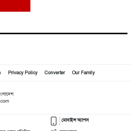
ছুটির দিনে জুলাই স্মৃতি জাদুঘরে দর্শনার্থীদের
৯
ভো'গান্তি, দীর্ঘ অপেক্ষায় ক্ষো'ভ।
১০
জিয়ানগরে ১০ পিস ইয়াবাসহ যুবক গ্রেফতার
n
Privacy Policy
Converter
Our Family
াংলাদেশ
l.com
মোবাইল অ্যাপস