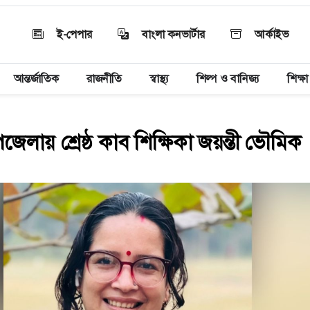
ই-পেপার
বাংলা কনভার্টার
আর্কাইভ
আন্তর্জাতিক
রাজনীতি
স্বাস্থ্য
শিল্প ও বানিজ্য
শিক্ষা
েলায় শ্রেষ্ঠ কাব শিক্ষিকা জয়ন্তী ভৌমিক