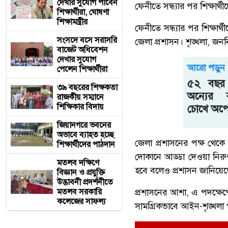
দেখার সুযোগ পাবেন
ফেনীতে সন্ধ্যার পর শিক্ষার
শিক্ষার্থীরা, ঘোষণা
শিক্ষামন্ত্রীর
ফেনীতে সন্ধ্যার পর শিক্ষা
সংসদে বসে সরাসরি
জেলা প্রশাসন। শৃঙ্খলা, জননির
বাজেট অধিবেশন
দেখার সুযোগ
আরো পড়ুন
পেলেন শিক্ষার্থীরা
৫২ বছর ম
৩৯ বছরের শিক্ষকতা
অন্যের বা
রাজকীয় সম্মানে
শিক্ষিকার বিদায়
চোখে অপেক
জিয়ানগরে ভবনের
অভাবে ব্যাহত হচ্ছে
জেলা প্রশাসনের পক্ষ থেকে 
শিক্ষার্থীদের পাঠদান
দোকানে আড্ডা দেওয়া নিরুৎ
মতলব দক্ষিণে
হবে বলেও প্রশাসন জানিয়েছ
বিজ্ঞান ও প্রযুক্তি
উদ্ভাবনী প্রদর্শনীতে
মতলব সরকারি
প্রশাসনের আশা, এ পদক্ষেপ
কলেজের সাফল্য
সামগ্রিকভাবে আইন-শৃঙ্খলা 