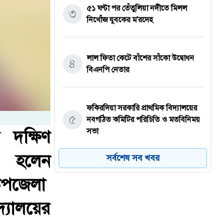
৫১ ঘণ্টা পর তেঁতুলিয়া নদীতে মিলল
৩
নিখোঁজ যুবকের ম'রদেহ
লাল ফিতা কেটে বাঁশের সাঁকো উদ্বোধন
৪
বিএনপি নেতার
ফকিরদিয়া সরকারি প্রাথমিক বিদ্যালয়ের
৫
নবগঠিত কমিটির পরিচিতি ও মতবিনিময়
সভা
 দক্ষিণ
চিত হলেন
সর্বশেষ সব খবর
নদীভাঙনে মানুষের বসতবাড়ি, বাজার,
 উপজেলা
মসজিদ, মন্দির কিংবা শিক্ষাপ্রতিষ্ঠান
৬
রক্ষায় সরকার গুরুত্ব দিচ্ছে বলেও জানান
্যালয়ের
পানিসম্পদ প্রতিমন্ত্রী। তিনি বলেন, স্থানীয়
সংসদ সদস্য