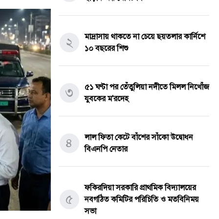
গ্রেফতার
মাদ্রাসায় থাকতে না চেয়ে ছয়তলার কার্নিশে
২
১০ বছরের শিশু
৫১ ঘণ্টা পর তেঁতুলিয়া নদীতে মিলল নিখোঁজ
৩
যুবকের ম'রদেহ
লাল ফিতা কেটে বাঁশের সাঁকো উদ্বোধন
৪
বিএনপি নেতার
ফকিরদিয়া সরকারি প্রাথমিক বিদ্যালয়ের
৫
নবগঠিত কমিটির পরিচিতি ও মতবিনিময়
সভা