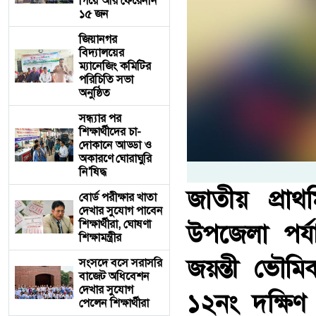
গিয়ে আর ফেরেননি
১৫ জন
জিয়ানগর
বিদ্যালয়ের
ম্যানেজিং কমিটির
পরিচিতি সভা
অনুষ্ঠিত
সন্ধ্যার পর
শিক্ষার্থীদের চা-
দোকানে আড্ডা ও
অকারণে ঘোরাঘুরি
নি'ষিদ্ধ
জাতীয় প্র
বোর্ড পরীক্ষার খাতা
দেখার সুযোগ পাবেন
শিক্ষার্থীরা, ঘোষণা
উপজেলা পর্যা
শিক্ষামন্ত্রীর
জয়ন্তী ভৌ
সংসদে বসে সরাসরি
বাজেট অধিবেশন
দেখার সুযোগ
১২নং দক্ষিণ 
পেলেন শিক্ষার্থীরা