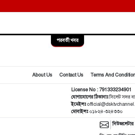
পরবর্তী খবর
About Us
Contact Us
Terms And Conditio
License No : 791333234901
যোগাযোগের ঠিকানাঃ
সিলেট সদর ব
ইমেইলঃ
official@dsktvchanne
মোবাইলঃ
০১৮২৪-৩২৪৩৩০
নিউজলেটার