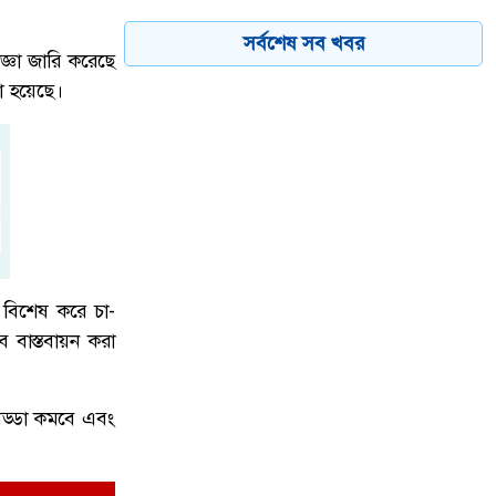
সর্বশেষ সব খবর
জ্ঞা জারি করেছে
নদীভাঙনে মানুষের বসতবাড়ি, বাজার,
য়া হয়েছে।
মসজিদ, মন্দির কিংবা শিক্ষাপ্রতিষ্ঠান রক্ষায়
৬
সরকার গুরুত্ব দিচ্ছে বলেও জানান
পানিসম্পদ প্রতিমন্ত্রী। তিনি বলেন, স্থানীয়
সংসদ সদস্য
বিদ্যুৎ-জ্বালানি নিয়ে অস্থিরতা তৈরির চেষ্টা
৭
করছে একটি চক্র: প্রধানমন্ত্রী
, বিশেষ করে চা-
ে বাস্তবায়ন করা
নোয়াখালীতে তরুণীদের দিয়ে পর্নো ভিডিও
৮
তৈরি: স্বামী-স্ত্রী,দুই ছেলেসহ ৫ জন গ্রেপ্তার,৪
আড্ডা কমবে এবং
তরুণী উদ্ধার