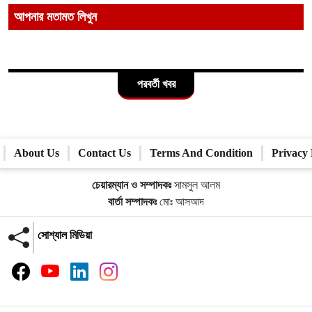
আপনার মতামত লিখুন
পরবর্তী খবর
About Us
Contact Us
Terms And Condition
Privacy 
চেয়ারম্যান ও সম্পাদকঃ
সামসুল আলম
বার্তা সম্পাদকঃ
মোঃ আসআদ
সোশ্যাল মিডিয়া