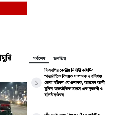
ক্ষমতার পালাবদলে বিএনপিও আগের
১০
সরকারের পথেই হাঁটছে: সারজিস আলম
ঘুরি
সর্বশেষ
জনপ্রিয়
বিএনপির কেন্দ্রীয় নির্বাহী কমিটির
আন্তর্জাতিক বিষয়ক সম্পাদক ও হবিগঞ্জ
১
জেলা পরিষদ এর প্রশাসক, ​আহমেদ আলী
মুকিব আন্তর্জাতিক অঙ্গনে এক দূরদর্শী ও
বলিষ্ঠ কণ্ঠস্বর।