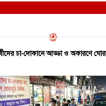
্ষার্থীদের চা-দোকানে আড্ডা ও অকারণে ঘোরা