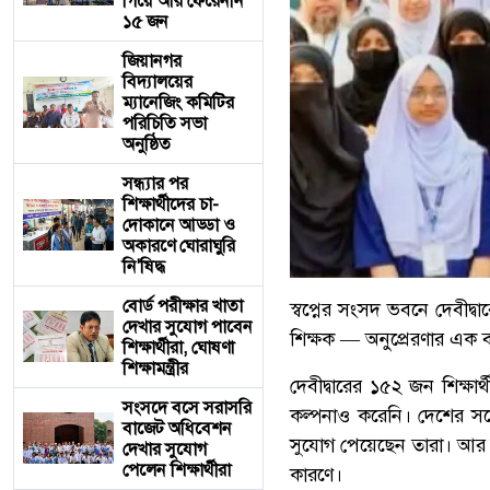
গিয়ে আর ফেরেননি
১৫ জন
জিয়ানগর
বিদ্যালয়ের
ম্যানেজিং কমিটির
পরিচিতি সভা
অনুষ্ঠিত
সন্ধ্যার পর
শিক্ষার্থীদের চা-
দোকানে আড্ডা ও
অকারণে ঘোরাঘুরি
নি'ষিদ্ধ
বোর্ড পরীক্ষার খাতা
স্বপ্নের সংসদ ভবনে দেবীদ্বা
দেখার সুযোগ পাবেন
শিক্ষক — অনুপ্রেরণার এক ব্
শিক্ষার্থীরা, ঘোষণা
শিক্ষামন্ত্রীর
দেবীদ্বারের ১৫২ জন শিক্
সংসদে বসে সরাসরি
কল্পনাও করেনি। দেশের সর
বাজেট অধিবেশন
সুযোগ পেয়েছেন তারা। আর 
দেখার সুযোগ
পেলেন শিক্ষার্থীরা
কারণে।