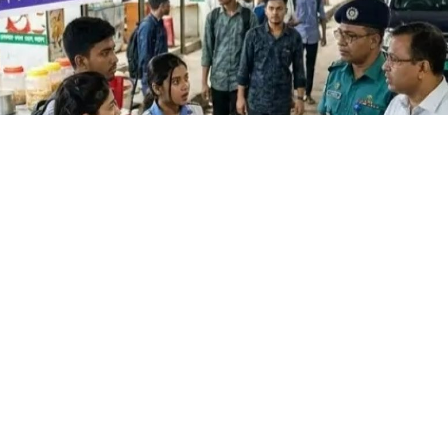
্থীদের চা-দোকানে আড্ডা ও অকারণে ঘোরাঘুরি নিষিদ্ধ
র্থীদের চা-দোকানে আড্ডা দেওয়া এবং অকারণে ঘোরাঘুরির ওপর নিষেধা
াপত্তা এবং শিক্ষার সুষ্ঠু পরিবেশ নিশ্চিত করার লক্ষ্যে এ সিদ্ধান্ত নেও