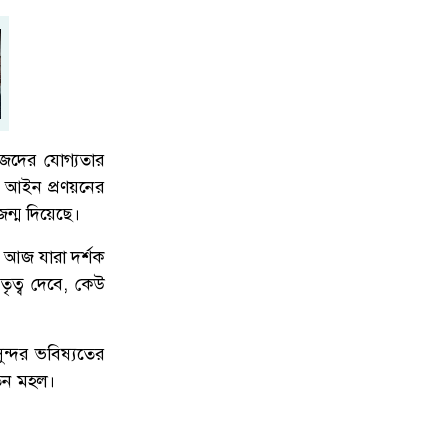
৬
উদাসীনতা ও দায়িত্বহীনতার তীব্র নিন্দা ও
প্রতিবাদ হাসান মাহমুদ জয়
১ দফার ঘোষক হয়ে কেমন লাগছে, জনাব
৭
তারেক রহমান?’— প্রশ্ন সারজিস আলমের
েদের যোগ্যতার
ের আইন প্রণয়নের
 জন্ম দিয়েছে।
যে ডকুমেন্টারিতে আবু সাঈদের ছবি নেই,
৮
সেটা কোনো ডকুমেন্টারি নয়: ভারপ্রাপ্ত
ে। আজ যারা দর্শক
রাষ্ট্রপতি
ৃত্ব দেবে, কেউ
ন্দর ভবিষ্যতের
তারা নাকি ডিসেম্বরে দেশে আসবে,
৯
আসেন—রাজপথে দেখা হবে: ভারপ্রাপ্ত
েতন মহল।
রাষ্ট্রপতি