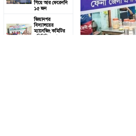
গিয়ে আর ফেরেননি
১৫ জন
জিয়ানগর
বিদ্যালয়ের
ম্যানেজিং কমিটির
পরিচিতি সভা
অনুষ্ঠিত
সন্ধ্যার পর
শিক্ষার্থীদের চা-
দোকানে আড্ডা ও
অকারণে ঘোরাঘুরি
নি'ষিদ্ধ
বোর্ড পরীক্ষার খাতা
দেখার সুযোগ পাবেন
ফেনীতে সন্ধ্যার পর শিক্ষার
শিক্ষার্থীরা, ঘোষণা
শিক্ষামন্ত্রীর
ফেনীতে সন্ধ্যার পর শিক্ষা
সংসদে বসে সরাসরি
জেলা প্রশাসন। শৃঙ্খলা, জননির
বাজেট অধিবেশন
দেখার সুযোগ
আরো পড়ুন
পেলেন শিক্ষার্থীরা