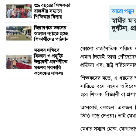
৩৯ বছরের শিক্ষকতা
আরো পড়ুন
রাজকীয় সম্মানে
শিক্ষিকার বিদায়
স্বামীর 
দুর্ঘটনা, প্
জিয়ানগরে ভবনের
অভাবে ব্যাহত হচ্ছে
শিক্ষার্থীদের পাঠদান
কোনো রাজনৈতিক পরিচয় ন
মতলব দক্ষিণে
বিজ্ঞান ও প্রযুক্তি
প্রমাণ দিয়েই তারা পৌঁছেছ
উদ্ভাবনী প্রদর্শনীতে
প্রক্রিয়া এবং রাষ্ট্র পরিচালন
মতলব সরকারি
কলেজের সাফল্য
শিক্ষকদের মতে, এ ধরনের অভিজ
সারিতে বসে সংসদ অধিবেশ
হবে শিক্ষক, বিজ্ঞানী বা প্রশাসন
অনেকেই বলছেন, একজন শিক্
ভিত্তি গড়ে দেওয়া। তাই মে
মেধার সম্মান হোক, যোগ্য