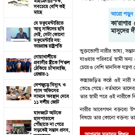
মাইক্রোপ্লাস্টিক,
সবচেয়ে বেশি কই
মাছে
আরো পড়ুন
কা'রাগার
যে ডকুমেন্টারিতে
আবু সাঈদের ছবি
মাসুদের দী
নেই, সেটা কোনো
ডকুমেন্টারি নয়:
ভারপ্রাপ্ত রাষ্ট্রপতি
ভুক্তভোগী নারীর ভাষ্য, সন
নোয়াখালীতে
যাওয়ার পরিবর্তে স্বামী অন্
প্রবাসীর স্ত্রীকে পি'প্তল
চেয়েও বেশি মানসিক যন্ত্রণ
ঠেকিয়ে চাঁ'দাবাজি,
গ্রেপ্তার-১
কান্নাজড়িত কণ্ঠে ওই নারী
দেশজুড়ে বিদ্যুৎ ও
ভেঙে গেছে। বর্তমানে তাদে
গ্যাস অফিসের
তার স্বামী পরে ওই নারীকে
সামনে অবস্থান নেবে
১১ দলীয় জোট
নারীর আবেগঘন বক্তব্যে উ
যানজটে আটকে
বিষয়ে তার কোনো বক্তব্য তা
হাসপাতালে
পৌঁছাতে না পেরে
সড়কেই সন্তান প্রসব,
আপনার মতামত লিখুন