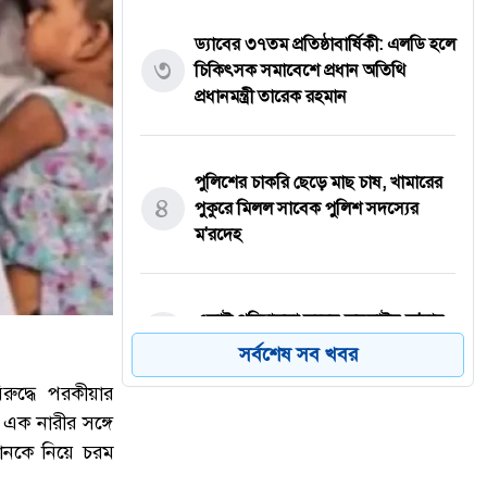
ড্যাবের ৩৭তম প্রতিষ্ঠাবার্ষিকী: এলডি হলে
৩
চিকিৎসক সমাবেশে প্রধান অতিথি
প্রধানমন্ত্রী তারেক রহমান
পুলিশের চাকরি ছেড়ে মাছ চাষ, খামারের
৪
পুকুরে মিলল সাবেক পুলিশ সদস্যের
ম'রদেহ
একাই পরিচালনা করেন অনলাইন জু'য়ার
৫
৩৮ অ্যাপ, ডিবির অভিযানে গ্রে'প্তার
সর্বশেষ সব খবর
ুদ্ধে পরকীয়ার
 এক নারীর সঙ্গে
প্রেমের সফল পরিণতি! সাত লাখ টাকা
তানকে নিয়ে চরম
৬
দেনমোহরে বিয়ের পিঁড়িতে উপসহকারী
কৃষি কর্মকর্তা মোস্তাফিজুর রহমান ও স্বপ্না