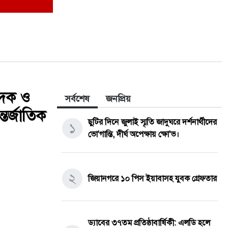
পাদক ও
সর্বশেষ
জনপ্রিয়
তর্জাতিক
ছুটির দিনে জুলাই স্মৃতি জাদুঘরে দর্শনার্থীদের
১
ভো'গান্তি, দীর্ঘ অপেক্ষায় ক্ষো'ভ।
২
জিয়ানগরে ১০ পিস ইয়াবাসহ যুবক গ্রেফতার
ড্যাবের ৩৭তম প্রতিষ্ঠাবার্ষিকী: এলডি হলে