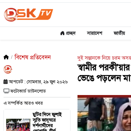
প্রচ্ছদ
সারাদেশ
জাতীয়
বিশেষ প্রতিবেদন
দুই সন্তানকে নিয়ে চরম অসহ
স্বামীর পরকী'য়ার
ভেঙে পড়লেন মা
আপডেট : সোমবার, ২৯ জুন ২০২৬
ফটোকার্ড ডাউনলোড
এ সম্পর্কিত আরও খবর
ছুটির দিনে জুলাই
স্মৃতি জাদুঘরে
দর্শনার্থীদের