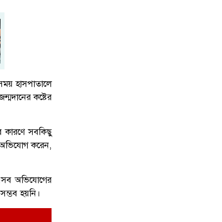
নোয়াখালীতে সিএনজিতে ১১ কেজি গাঁ'জা,
৭
গ্রে'প্তার ১
ই সময় হাসপাতালে
বগুড়ায় ভয়াবহ সড়ক দূর্ঘ'টনা, নিহ'ত
৮
ন্মদানের কষ্টের
বেড়ে ৬
ার কারণে সবকিছু
নোয়াখালী চৌমুহনীতে বিএনপি নেতাকে
৯
রও অভিযোগ করেন,
গুলি,লাগল সহযোগীর বুকে
া এসব অভিযোগের
জিয়ানগরে টগড়া ফেরিঘাটে দুর্ঘ'টনা,
 সম্ভব হয়নি।
১০
নদীতে পড়ে ৩ লাখ টাকার গরুর মৃত্যু