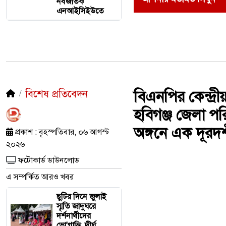
নবজাতক
এনআইসিইউতে
বিশেষ প্রতিবেদন
বিএনপির কেন্দ্রী
হবিগঞ্জ জেলা প
অঙ্গনে এক দূরদর্শ
প্রকাশ : বৃহস্পতিবার, ০৬ আগস্ট
২০২৬
ফটোকার্ড ডাউনলোড
এ সম্পর্কিত আরও খবর
ছুটির দিনে জুলাই
স্মৃতি জাদুঘরে
দর্শনার্থীদের
ভো'গান্তি, দীর্ঘ