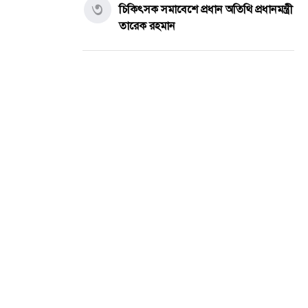
৩
চিকিৎসক সমাবেশে প্রধান অতিথি প্রধানমন্ত্রী
তারেক রহমান
পুলিশের চাকরি ছেড়ে মাছ চাষ, খামারের
৪
পুকুরে মিলল সাবেক পুলিশ সদস্যের ম'রদেহ
একাই পরিচালনা করেন অনলাইন জু'য়ার ৩৮
৫
অ্যাপ, ডিবির অভিযানে গ্রে'প্তার
সর্বশেষ সব খবর
প্রশাসক, ​আহমেদ
প্রেমের সফল পরিণতি! সাত লাখ টাকা
৬
দেনমোহরে বিয়ের পিঁড়িতে উপসহকারী কৃষি
কর্মকর্তা মোস্তাফিজুর রহমান ও স্বপ্না
নীতি, আদর্শ এবং