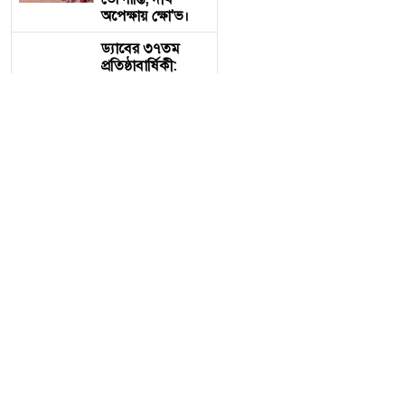
অপেক্ষায় ক্ষো'ভ।
ড্যাবের ৩৭তম
প্রতিষ্ঠাবার্ষিকী:
এলডি হলে
চিকিৎসক সমাবেশে
প্রধান অতিথি
প্রধানমন্ত্রী তারেক
রহমান
বিএনপির কেন্দ্রীয়
নির্বাহী কমিটির
আন্তর্জাতিক বিষয়ক
সম্পাদক ও হবিগঞ্জ
জেলা পরিষদ এর
প্রশাসক, ​আহমেদ
বিএনপির কেন্দ্রীয় নির্বা
আলী মুকিব
আন্তর্জাতিক অঙ্গনে
আলী মুকিব আন্তর্জাতিক অঙ্গন
এক দূরদর্শী ও বলিষ্ঠ
কণ্ঠস্বর।
​১. দক্ষ কূটনৈতিক নেতৃত্ব ও আ
পাঁচ দেশি মাছে
​আন্তর্জাতিক প্ল্যাটফর্মে 
মিলল