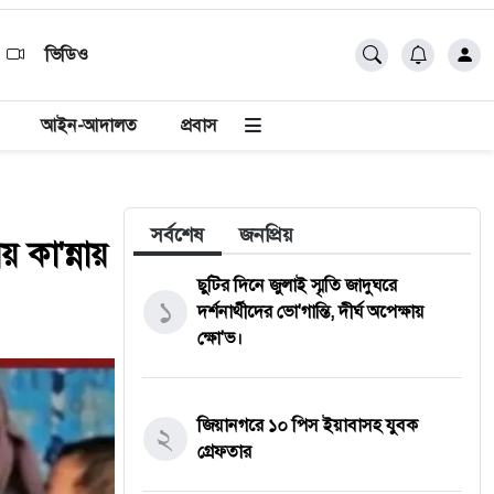
ভিডিও
আইন-আদালত
প্রবাস
সর্বশেষ
জনপ্রিয়
য় কা'ন্নায়
ছুটির দিনে জুলাই স্মৃতি জাদুঘরে
১
দর্শনার্থীদের ভো'গান্তি, দীর্ঘ অপেক্ষায়
ক্ষো'ভ।
জিয়ানগরে ১০ পিস ইয়াবাসহ যুবক
২
গ্রেফতার