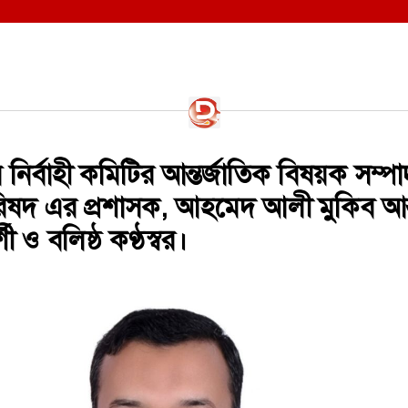
য় নির্বাহী কমিটির আন্তর্জাতিক বিষয়ক সম্
রিষদ এর প্রশাসক, ​আহমেদ আলী মুকিব আন্
ী ও বলিষ্ঠ কণ্ঠস্বর।