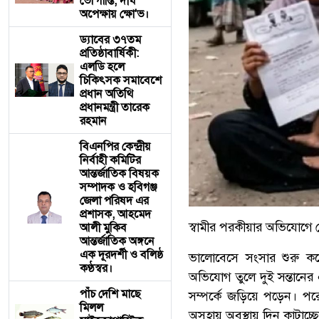
ভো'গান্তি, দীর্ঘ
অপেক্ষায় ক্ষো'ভ।
ড্যাবের ৩৭তম
প্রতিষ্ঠাবার্ষিকী:
এলডি হলে
চিকিৎসক সমাবেশে
প্রধান অতিথি
প্রধানমন্ত্রী তারেক
রহমান
বিএনপির কেন্দ্রীয়
নির্বাহী কমিটির
আন্তর্জাতিক বিষয়ক
সম্পাদক ও হবিগঞ্জ
জেলা পরিষদ এর
প্রশাসক, ​আহমেদ
স্বামীর পরকীয়ার অভিযোগে ভ
আলী মুকিব
আন্তর্জাতিক অঙ্গনে
এক দূরদর্শী ও বলিষ্ঠ
ভালোবেসে সংসার শুরু কর
কণ্ঠস্বর।
অভিযোগ তুলে দুই সন্তানের এ
পাঁচ দেশি মাছে
সম্পর্কে জড়িয়ে পড়েন। পর
মিলল
অসহায় অবস্থায় দিন কাটাচ্ছ