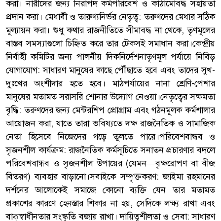
করা। নারীদের জন্য নিরাপদ কর্মপরিবেশ ও কাঠামোবদ্ধ সহায়তা
প্রদান করা। মেধাবী ও তারুণ্যনির্ভর নেতৃত্ব: তরুণদের মেধার সঠিক
মূল্যায়ন করা। শুধু কথার রাজনীতিতে সীমাবদ্ধ না থেকে, তৃণমূলের
বাস্তব সমস্যাগুলো চিহ্নিত করে তার টেকসই সমাধান করা।কেন্দ্রীয়
নির্বাহী কমিটির জন্য পালনীয় দিকনির্দেশনাতৃণমূল পর্যায়ে নিবিড়
যোগাযোগ: সাধারণ মানুষের কাছে পৌঁছাতে হবে এবং তাদের সুখ-
দুঃখের অংশীদার হতে হবে। মাঠপর্যায়ের নানা শ্রেণি-পেশার
মানুষের মতামত সরাসরি শোনার উদ্যোগ নেওয়া।নেতৃত্বের সক্ষমতা
বৃদ্ধি: তরুণদের জন্য মেন্টরশিপ প্রোগ্রাম এবং গঠনমূলক কর্মশালার
আয়োজন করা, যাতে তারা ভবিষ্যতে দক্ষ রাজনৈতিক ও সামাজিক
নেতা হিসেবে নিজেদের গড়ে তুলতে পারে।পরিবেশবান্ধব ও
সৃজনশীল কার্যক্রম: রাজনৈতিক কর্মসূচিতে সনাতন প্রচারণার বদলে
পরিবেশবান্ধব ও সৃজনশীল উপায়ের (যেমন—বৃক্ষরোপণ বা বীজ
বিতরণ) ব্যবহার বাড়ানো।সবাইকে সম্পৃক্তকরণ: জাইমা রহমানের
দর্শনের আলোকেই সমাজে কোনো ব্যক্তি যেন তার মতামত
প্রকাশের কারণে হেনস্তার শিকার না হয়, সেদিকে লক্ষ্য রাখা এবং
বাক্‌স্বাধীনতার সংস্কৃতি বজায় রাখা। দায়িত্বশীলতা ও সেবা: সাধারণ