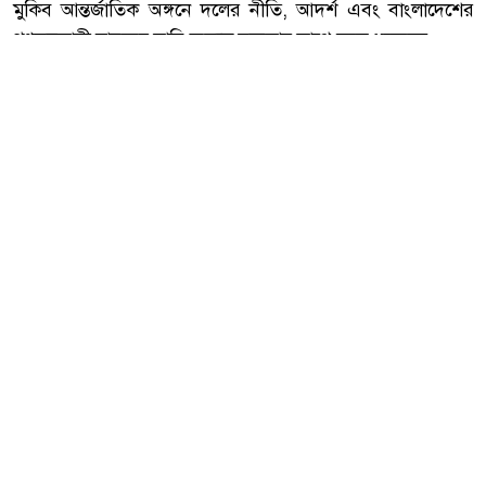
মুকিব আন্তর্জাতিক অঙ্গনে দলের নীতি, আদর্শ এবং বাংলাদেশের
গণতন্ত্রকামী মানুষের দাবি অত্যন্ত দক্ষতার সাথে তুলে ধরেছেন।
​প্রবাসী ও আন্তর্জাতিক দূরদর্শিতা: বৈশ্বিক নেতাদের সাথে সমন্বয়
বজায় রেখে কূটনৈতিক ক্ষেত্রে তিনি নিজের প্রজ্ঞা ও মেধার সাক্ষর
রেখেছেন, যা দলের আন্তর্জাতিক অবস্থানকে আরও সুদৃঢ় করেছে।
​২. দল ও আদর্শের প্রতি অবিচল নিষ্ঠা
​সংগ্রাম ও ত্যাগ: আহমেদ আলী মুকিব একজন পরীক্ষিত ও
প্রজ্ঞাবান রাজনৈতিক ব্যক্তিত্ব। দলের প্রতিটি সংকটময় মুহূর্তে তিনি
দৃঢ়তা ও সততার সাথে নিজের দায়িত্ব পালন করে গেছেন।
আরো পড়ুন
পাঁচ দেশি মাছে মিলল
মাইক্রোপ্লাস্টিক, সবচেয়ে বেশি কই
মাছে