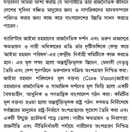
সম্ভাবনা আমরা আশা করছি যে আগামীতে তাঁর রাজনৈতিক জীবনে
দেশের সুবিধা বঞ্চিত মানুষের জন্য ও নাগরিকদের মানবসম্পদে
পরিনত করার জন্য কাজ করে বাংলাদেশের উন্নতি সাধন করতে
পারেন।
ব্যারিস্টার জাইমা রহমানের রাজনৈতিক দর্শন এবং তরুণ প্রজন্মের
ক্ষমতায়ন ও নারী অধিকারের প্রতি তাঁর দৃষ্টিভঙ্গিকে কেন্দ্র করে
'জাইমা রহমান পরিষদ'-এর কেন্দ্রীয় নির্বাহী কমিটিকে কাজ করতে
হবে। এর মূল লক্ষ্য হলো অন্তর্ভুক্তিমূলক উন্নয়ন, মেধাবী নেতৃত্ব
তৈরি এবং দেশ পুনর্গঠনে তরুণদের সক্রিয় অংশগ্রহণ নিশ্চিত করা।
জাইমা রহমান পরিষদের মূল বক্তব্য (Core Vision)জাইমা
রহমানের রাজনৈতিক ও সামাজিক দর্শনের মূল ভিত্তি হলো একটি
বৈষম্যহীন, আধুনিক ও গণতান্ত্রিক বাংলাদেশ গঠন করা। কমিটির
মূল বক্তব্য হওয়া হলো অন্তর্ভুক্তিমূলক রাষ্ট্র গঠন: দলমত নির্বিশেষে
সর্বস্তরের মানুষের রাষ্ট্র-নির্মাণে অংশগ্রহণের সুযোগ তৈরি করা এবং
একটি উন্মুক্ত প্ল্যাটফর্ম গড়ে তোলা। নারীর ক্ষমতায়ন ও নিরাপত্তা:
রাজনীতি এবং নীতিনির্ধারণী পর্যায়ে নারীদের অংশগ্রহণ নিশ্চিত