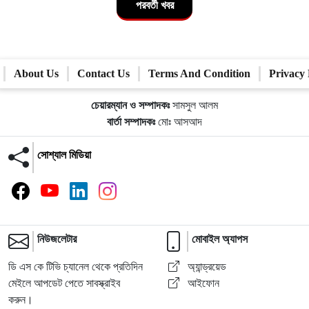
পরবর্তী খবর
About Us
Contact Us
Terms And Condition
Privacy 
চেয়ারম্যান ও সম্পাদকঃ
সামসুল আলম
বার্তা সম্পাদকঃ
মোঃ আসআদ
সোশ্যাল মিডিয়া
নিউজলেটার
মোবাইল অ্যাপস
ডি এস কে টিভি চ্যানেল থেকে প্রতিদিন
অ্যান্ড্রয়েড
মেইলে আপডেট পেতে সাবস্ক্রাইব
আইফোন
করুন।