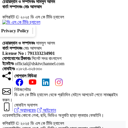
চেয়ারম্যান ও সম্পাদকঃ
সামসুল আলম
বার্তা সম্পাদকঃ
মোঃ আসআদ
কপিরাইট © ২০২৫ ডি এস কে টিভি চ্যানেল
Privacy Policy
Converter
Our Family
চেয়ারম্যান ও সম্পাদকঃ
সামসুল আলম
বার্তা সম্পাদকঃ
মোঃ আসআদ
License No : 791333234901
যোগাযোগের ঠিকানাঃ
সিলেট সদর বাংলাদেশ
ইমেইলঃ
official@dsktvchannel.com
মোবাইলঃ
০১৮২৪-৩২৪৩৩০
সোশ্যাল মিডিয়া
নিউজলেটার
ডি এস কে টিভি চ্যানেল থেকে প্রতিদিন মেইলে আপডেট পেতে সাবস্ক্রাইব
করুন।
মোবাইল অ্যাপস
অ্যান্ড্রয়েড
আইফোন
ওয়েবসাইটের কোনো লেখা, ছবি, ভিডিও অনুমতি ছাড়া ব্যবহার বেআইনি।
কপিরাইট © ২০২৫ ডি এস কে টিভি চ্যানেল