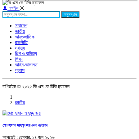
লগইন
অনুসন্ধান
সারাদেশ
জাতীয়
আন্তর্জাতিক
রাজনীতি
স্বাস্থ্য
শিল্প ও বানিজ্য
শিক্ষা
আইন-আদালত
প্রবাস
কপিরাইট © ২০২৫ ডি এস কে টিভি চ্যানেল
জাতীয়
মোঃ হাসান মাহমুদ জয়
জেলা প্রতিনিধি
আপডেট : রোববার, ১৪ জুন ২০২৬