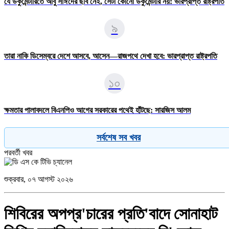
যে ডকুমেন্টারিতে আবু সাঈদের ছবি নেই, সেটা কোনো ডকুমেন্টারি নয়: ভারপ্রাপ্ত রাষ্ট্রপতি
৯
তারা নাকি ডিসেম্বরে দেশে আসবে, আসেন—রাজপথে দেখা হবে: ভারপ্রাপ্ত রাষ্ট্রপতি
১০
ক্ষমতার পালাবদলে বিএনপিও আগের সরকারের পথেই হাঁটছে: সারজিস আলম
সর্বশেষ সব খবর
পরবর্তী খবর
শুক্রবার, ০৭ আগস্ট ২০২৬
শিবিরের অপপ্র'চারের প্রতি'বাদে সোনাহাট