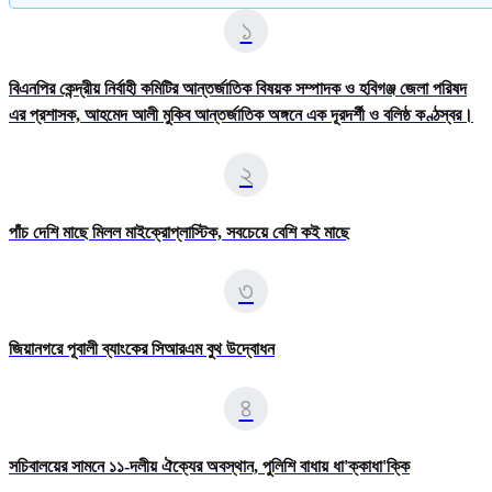
১
বিএনপির কেন্দ্রীয় নির্বাহী কমিটির আন্তর্জাতিক বিষয়ক সম্পাদক ও হবিগঞ্জ জেলা পরিষদ
এর প্রশাসক, ​আহমেদ আলী মুকিব আন্তর্জাতিক অঙ্গনে এক দূরদর্শী ও বলিষ্ঠ কণ্ঠস্বর।
২
পাঁচ দেশি মাছে মিলল মাইক্রোপ্লাস্টিক, সবচেয়ে বেশি কই মাছে
৩
জিয়ানগরে পূবালী ব্যাংকের সিআরএম বুথ উদ্বোধন
৪
সচিবালয়ের সামনে ১১-দলীয় ঐক্যের অবস্থান, পুলিশি বাধায় ধা'ক্কাধা'ক্কি