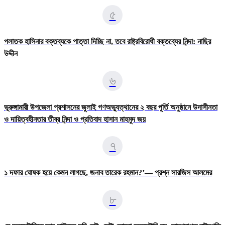
৫
পলাতক হাসিনার বক্তব্যকে পাত্তা দিচ্ছি না, তবে রাষ্ট্রবিরোধী বক্তব্যের নিন্দা: নাছির
উদ্দীন
৬
ভূরুঙ্গামারী উপজেলা প্রশাসনের জুলাই গণঅভ্যুত্থানের ২ বছর পূর্তি অনুষ্ঠানে উদাসীনতা
ও দায়িত্বহীনতার তীব্র নিন্দা ও প্রতিবাদ হাসান মাহমুদ জয়
৭
১ দফার ঘোষক হয়ে কেমন লাগছে, জনাব তারেক রহমান?’— প্রশ্ন সারজিস আলমের
৮