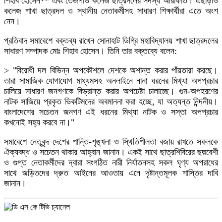
শিহাব হোসেন** এবং তেজগাঁও কলেজ ছাত্রদলের সদস্য আরাফাত। এছাড়াও
কলেজ শাখা ছাত্রদল ও স্থানীয় নেতাকর্মীসহ সাধারণ শিক্ষার্থীরা এতে অংশ
নেন।
প্রতিবাদ সমাবেশে বক্তব্য রাখেন সোনাহাট ডিগ্রি মহাবিদ্যালয় শাখা ছাত্রদলের
সাধারণ সম্পাদক মোঃ শিহাব হোসেন। তিনি তার বক্তব্যে বলেন:
> "বিরোধী দল বিভিন্ন অপকৌশলে দেশকে অশান্ত করার পাঁয়তারা করছে।
তারা সামাজিক যোগাযোগ মাধ্যমসহ অনলাইনে নানা ধরনের মিথ্যা অপপ্রচার
চালিয়ে সাধারণ জনগণকে বিভ্রান্ত করার অপচেষ্টা চালাচ্ছে। গুম-অপহরণের
নাটক সাজিয়ে প্রকৃত ভিকটিমদের অবমাননা করা হচ্ছে, যা অত্যন্ত নিন্দনীয়।
বাংলাদেশের সচেতন জনগণ এই ধরনের মিথ্যা নাটক ও সস্তা অপপ্রচার
কখনোই সহ্য করবে না।"
সমাবেশে নেতৃবৃন্দ দেশের শান্তি-শৃঙ্খলা ও স্থিতিশীলতা বজায় রাখতে সকলকে
ঐক্যবদ্ধ ও সচেতন থাকার আহ্বান জানান। একই সাথে ছাত্রশিবিরের ছদ্মবেশী
ও গুপ্ত নেতাকর্মীদের দ্বারা সংগঠিত নারী নির্যাতনসহ সকল ঘৃণ্য অপরাধের
সাথে জড়িতদের দ্রুত আইনের আওতায় এনে দৃষ্টান্তমূলক শাস্তির দাবি
জানান।