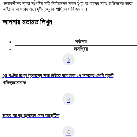
নেতাকর্মীদের দ্বারা সংগঠিত নারী নির্যাতনসহ সকল ঘৃণ্য অপরাধের সাথে জড়িতদের দ্রুত
আইনের আওতায় এনে দৃষ্টান্তমূলক শাস্তির দাবি জানান।
আপনার মতামত লিখুন
সর্বশেষ
জনপ্রিয়
১
২৪ ঘণ্টার মধ্যে প্রকাশ্যে ক্ষমা চাইতে হবে ঢাকা ১৭ আসনের এমপি প্রার্থী
খালিদুজ্জামানকে
২
জয়ের পর বড় দুঃসংবাদ পেল আর্জেন্টিনা
৩