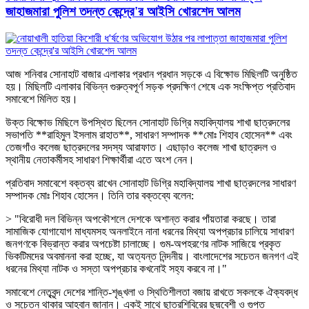
জাহাজমারা পুলিশ তদন্ত কেন্দ্রে'র আইসি খোরশেদ আলম
আজ শনিবার সোনাহাট বাজার এলাকার প্রধান প্রধান সড়কে এ বিক্ষোভ মিছিলটি অনুষ্ঠিত
হয়। মিছিলটি এলাকার বিভিন্ন গুরুত্বপূর্ণ সড়ক প্রদক্ষিণ শেষে এক সংক্ষিপ্ত প্রতিবাদ
সমাবেশে মিলিত হয়।
উক্ত বিক্ষোভ মিছিলে উপস্থিত ছিলেন সোনাহাট ডিগ্রি মহাবিদ্যালয় শাখা ছাত্রদলের
সভাপতি **রাহিমুল ইসলাম রাহাত**, সাধারণ সম্পাদক **মোঃ শিহাব হোসেন** এবং
তেজগাঁও কলেজ ছাত্রদলের সদস্য আরাফাত। এছাড়াও কলেজ শাখা ছাত্রদল ও
স্থানীয় নেতাকর্মীসহ সাধারণ শিক্ষার্থীরা এতে অংশ নেন।
প্রতিবাদ সমাবেশে বক্তব্য রাখেন সোনাহাট ডিগ্রি মহাবিদ্যালয় শাখা ছাত্রদলের সাধারণ
সম্পাদক মোঃ শিহাব হোসেন। তিনি তার বক্তব্যে বলেন:
> "বিরোধী দল বিভিন্ন অপকৌশলে দেশকে অশান্ত করার পাঁয়তারা করছে। তারা
সামাজিক যোগাযোগ মাধ্যমসহ অনলাইনে নানা ধরনের মিথ্যা অপপ্রচার চালিয়ে সাধারণ
জনগণকে বিভ্রান্ত করার অপচেষ্টা চালাচ্ছে। গুম-অপহরণের নাটক সাজিয়ে প্রকৃত
ভিকটিমদের অবমাননা করা হচ্ছে, যা অত্যন্ত নিন্দনীয়। বাংলাদেশের সচেতন জনগণ এই
ধরনের মিথ্যা নাটক ও সস্তা অপপ্রচার কখনোই সহ্য করবে না।"
সমাবেশে নেতৃবৃন্দ দেশের শান্তি-শৃঙ্খলা ও স্থিতিশীলতা বজায় রাখতে সকলকে ঐক্যবদ্ধ
ও সচেতন থাকার আহ্বান জানান। একই সাথে ছাত্রশিবিরের ছদ্মবেশী ও গুপ্ত