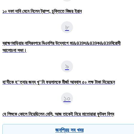
১০ দফা দাবি মেনে নিলেন ট্রাম্প, চুক্তিতে বিজয় ইরান
৮
ব্রাহ্মণবাড়িয়ার নাসিরনগরে বিএনপির উদ্যােগে মা&039দ&039ক&039বিরোধী
আলোচনা সভা।
৯
হা'দীকে হ"ত্যার জন্য খু"নি ফয়সালকে মীর্জা আব্বাস ৫০ লক্ষ টাকা দিয়েছেন
১০
যে শিশুকে কোলে নিয়েছিলেন মেসি, আজ তাকেই নিয়ে মাতোয়ারা ফুটবল বিশ্ব
জনপ্রিয় সব খবর