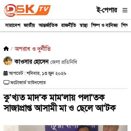
ই-পেপার
সারাদেশ
জাতীয়
আন্তর্জাতিক
রাজনীতি
স্বাস্থ্য
শিল্প ও বানিজ্য
শিক্ষা
অপরাধ ও দুর্নীতি
কাওসার হোসেন
জেলা প্রতিনিধি
আপডেট : শনিবার, ১৩ জুন ২০২৬
ফটোকার্ড ডাউনলোড
কু'খ‍্যত মাদ'ক মাম'লায় পলা'তক
সাজাপ্রাপ্ত আসামী মা ও ছেলে আ'টক