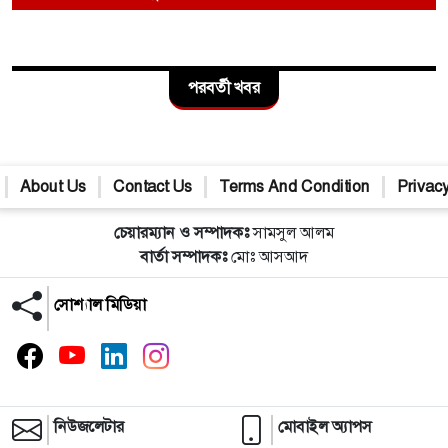
পরবর্তী খবর
About Us
Contact Us
Terms And Condition
Privacy
চেয়ারম্যান ও সম্পাদকঃ
সামসুল আলম
বার্তা সম্পাদকঃ
মোঃ আসআদ
সোশ্যাল মিডিয়া
নিউজলেটার
মোবাইল অ্যাপস