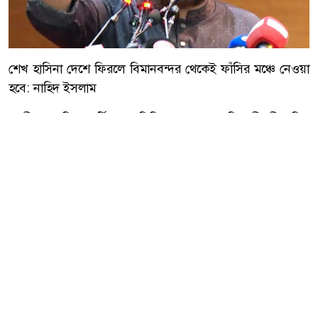
শেখ হাসিনা দেশে ফিরলে বিমানবন্দর থেকেই ফাঁসির মঞ্চে নেওয়া
হবে: নাহিদ ইসলাম
জাতীয় নাগরিক পার্টির (এনসিপি) আহ্বায়ক ও বিরোধীদলীয় চিফ
হুইপ মো. নাহিদ ইসলাম বলেছেন, মানবতাবিরোধী অপরাধে
ফাঁসির দণ্ডপ্রাপ্ত সাবেক প্রধানমন্ত্রী শেখ হাসিনা আগামী ডিসেম্বরে
দেশে ফিরলে তাকে বিমানবন্দর থেকেই সরাসরি ফাঁসির মঞ্চে
নেওয়া হবে। একই সঙ্গে তিনি দাবি করেন, ফাঁসির রায় কার্যকর না
হওয়া পর্যন্ত ছাত্র-জনতা রাজপথ ছাড়বে না।
আরো পড়ুন
দেশজুড়ে বিদ্যুৎ ও গ্যাস অফিসের
সামনে অবস্থান নেবে ১১ দলীয়
জোট