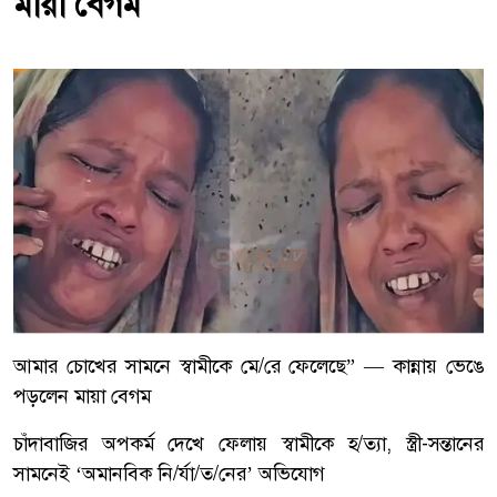
মায়া বেগম
আমার চোখের সামনে স্বামীকে মে/রে ফেলেছে” — কান্নায় ভেঙে
পড়লেন মায়া বেগম
চাঁদাবাজির অপকর্ম দেখে ফেলায় স্বামীকে হ/ত্যা, স্ত্রী-সন্তানের
সামনেই ‘অমানবিক নি/র্যা/ত/নের’ অভিযোগ