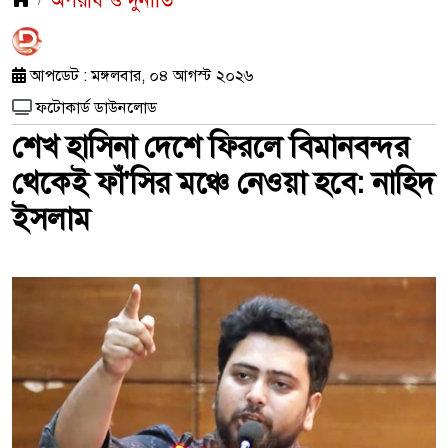
অপরাধ ও দুর্নীতি
আপডেট : মঙ্গলবার, ০৪ আগস্ট ২০২৬
ফটোকার্ড ডাউনলোড
শেখ হাসিনা দেশে ফিরলে বিমানবন্দর
থেকেই ফাঁ'সির মঞ্চে নেওয়া হবে: নাহিদ
ইসলাম