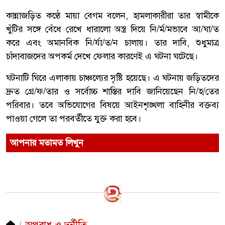
কান্নাজড়িত কণ্ঠে মায়া বেগম বলেন, হামলাকারীরা তার স্বামীকে
খুঁটির সঙ্গে বেঁধে রেখে ধারালো অস্ত্র দিয়ে নি/র্ম/মভাবে আ/ঘা/ত
করে এবং অমানবিক নি/র্যা/ত/ন চালায়। তার দাবি, শুধুমাত্র
চাঁদাবাজদের অপকর্ম দেখে ফেলার কারণেই এ ঘটনা ঘটেছে।
ঘটনাটি ঘিরে এলাকায় চাঞ্চল্যের সৃষ্টি হয়েছে। এ ঘটনায় জড়িতদের
দ্রুত গ্রে/ফ/তার ও সর্বোচ্চ শাস্তির দাবি জানিয়েছেন নি/হ/তের
পরিবার। তবে অভিযোগের বিষয়ে আইনশৃঙ্খলা বাহিনীর বক্তব্য
পাওয়া গেলে তা পরবর্তীতে যুক্ত করা হবে।
আপনার মতামত লিখুন