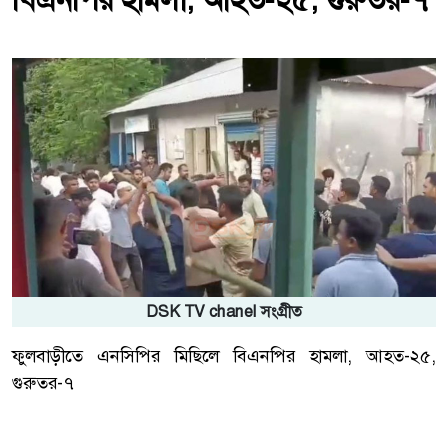
বিএনপির হামলা, আহত-২৫, গুরুতর-৭
DSK TV chanel সংগ্রীত
ফুলবাড়ীতে এনসিপির মিছিলে বিএনপির হামলা, আহত-২৫,
গুরুতর-৭
কুড়িগ্রাম প্রতিনিধি: হাসান মাহমুদ জয়