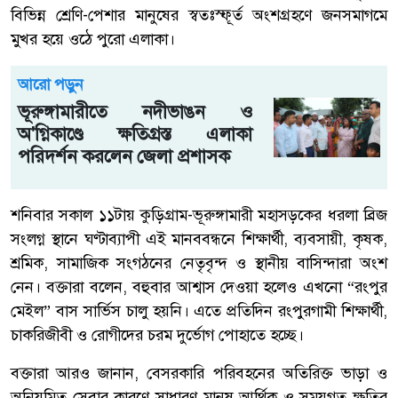
বিভিন্ন শ্রেণি-পেশার মানুষের স্বতঃস্ফূর্ত অংশগ্রহণে জনসমাগমে
মুখর হয়ে ওঠে পুরো এলাকা।
আরো পড়ুন
ভূরুঙ্গামারীতে নদীভাঙন ও
অ'গ্নিকাণ্ডে ক্ষতিগ্রস্ত এলাকা
পরিদর্শন করলেন জেলা প্রশাসক
শনিবার সকাল ১১টায় কুড়িগ্রাম-ভূরুঙ্গামারী মহাসড়কের ধরলা ব্রিজ
সংলগ্ন স্থানে ঘণ্টাব্যাপী এই মানববন্ধনে শিক্ষার্থী, ব্যবসায়ী, কৃষক,
শ্রমিক, সামাজিক সংগঠনের নেতৃবৃন্দ ও স্থানীয় বাসিন্দারা অংশ
নেন। বক্তারা বলেন, বহুবার আশ্বাস দেওয়া হলেও এখনো “রংপুর
মেইল” বাস সার্ভিস চালু হয়নি। এতে প্রতিদিন রংপুরগামী শিক্ষার্থী,
চাকরিজীবী ও রোগীদের চরম দুর্ভোগ পোহাতে হচ্ছে।
বক্তারা আরও জানান, বেসরকারি পরিবহনের অতিরিক্ত ভাড়া ও
অনিয়মিত সেবার কারণে সাধারণ মানুষ আর্থিক ও সময়গত ক্ষতির