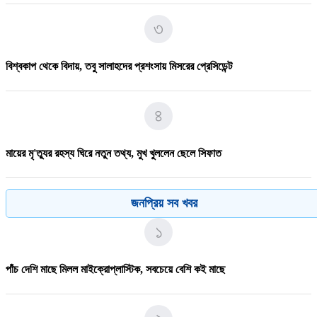
৩
বিশ্বকাপ থেকে বিদায়, তবু সালাহদের প্রশংসায় মিসরের প্রেসিডেন্ট
৪
মায়ের মৃ'ত্যুর রহস্য ঘিরে নতুন তথ্য, মুখ খুললেন ছেলে সিফাত
৫
জনপ্রিয় সব খবর
১
পদ্মায় বাসডুবিতে রানা প্লাজার সেই নাসিমার মৃ/ত্যু
পাঁচ দেশি মাছে মিলল মাইক্রোপ্লাস্টিক, সবচেয়ে বেশি কই মাছে
৬