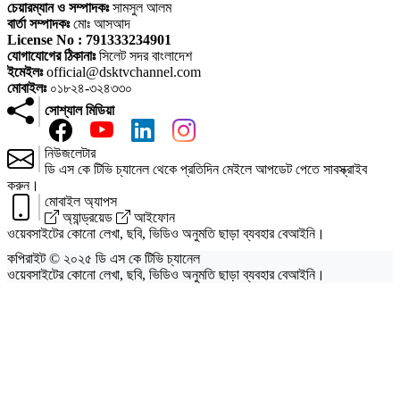
চেয়ারম্যান ও সম্পাদকঃ
সামসুল আলম
বার্তা সম্পাদকঃ
মোঃ আসআদ
License No : 791333234901
যোগাযোগের ঠিকানাঃ
সিলেট সদর বাংলাদেশ
ইমেইলঃ
official@dsktvchannel.com
মোবাইলঃ
০১৮২৪-৩২৪৩৩০
সোশ্যাল মিডিয়া
নিউজলেটার
ডি এস কে টিভি চ্যানেল থেকে প্রতিদিন মেইলে আপডেট পেতে সাবস্ক্রাইব
করুন।
মোবাইল অ্যাপস
অ্যান্ড্রয়েড
আইফোন
ওয়েবসাইটের কোনো লেখা, ছবি, ভিডিও অনুমতি ছাড়া ব্যবহার বেআইনি।
কপিরাইট © ২০২৫ ডি এস কে টিভি চ্যানেল
ওয়েবসাইটের কোনো লেখা, ছবি, ভিডিও অনুমতি ছাড়া ব্যবহার বেআইনি।