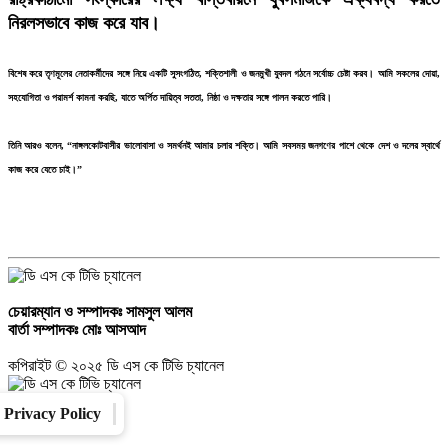
নিরলসভাবে কাজ করে যাব।
বিশেষ করে তৃণমূলের নেতাকর্মীদের সঙ্গে নিয়ে একটি সুসংগঠিত, শক্তিশালী ও জনমুখী যুবদল গঠনে সর্বোচ্চ চেষ্টা করব। আমি সকলের দোয়া,
সহযোগিতা ও পরামর্শ কামনা করছি, যাতে অর্পিত দায়িত্ব সততা, নিষ্ঠা ও দক্ষতার সঙ্গে পালন করতে পারি।
তিনি আরও বলেন, “নাঙ্গলকোটবাসীর ভালোবাসা ও সমর্থনই আমার চলার শক্তি। আমি সবসময় জনগণের পাশে থেকে দেশ ও দলের স্বার্থে
কাজ করে যেতে চাই।”
চেয়ারম্যান ও সম্পাদকঃ
সামসুল আলম
বার্তা সম্পাদকঃ
মোঃ আসআদ
কপিরাইট © ২০২৫ ডি এস কে টিভি চ্যানেল
Privacy Policy
Converter
Our Family