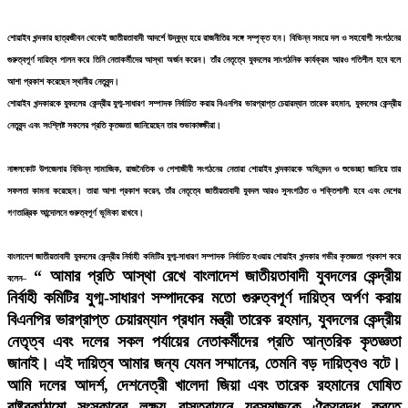
৯
শোয়াইব খন্দকার ছাত্রজীবন থেকেই জাতীয়তাবাদী আদর্শে উদ্বুদ্ধ হয়ে রাজনীতির সঙ্গে সম্পৃক্ত হন। বিভিন্ন সময়ে দল ও সহযোগী সংগঠনের
ক্ষমতার পালাবদলে বিএনপিও আগের সরকারের পথেই হাঁটছে: সারজিস আলম
গুরুত্বপূর্ণ দায়িত্ব পালন করে তিনি নেতাকর্মীদের আস্থা অর্জন করেন। তাঁর নেতৃত্বে যুবদলের সাংগঠনিক কার্যক্রম আরও গতিশীল হবে বলে
আশা প্রকাশ করেছেন স্থানীয় নেতৃবৃন্দ।
শোয়াইব খন্দকারকে যুবদলের কেন্দ্রীয় যুগ্ম-সাধারণ সম্পাদক নির্বাচিত করায় বিএনপির ভারপ্রাপ্ত চেয়ারম্যান তারেক রহমান, যুবদলের কেন্দ্রীয়
১০
নেতৃবৃন্দ এবং সংশ্লিষ্ট সকলের প্রতি কৃতজ্ঞতা জানিয়েছেন তার শুভাকাঙ্ক্ষীরা।
নোয়াখালীতে প্রবাসীর স্ত্রীকে পি'প্তল ঠেকিয়ে চাঁ'দাবাজি, গ্রেপ্তার-১
নাঙ্গলকোট উপজেলার বিভিন্ন সামাজিক, রাজনৈতিক ও পেশাজীবী সংগঠনের নেতারা শোয়াইব খন্দকারকে অভিনন্দন ও শুভেচ্ছা জানিয়ে তার
সফলতা কামনা করেছেন। তারা আশা প্রকাশ করেন, তাঁর নেতৃত্বে জাতীয়তাবাদী যুবদল আরও সুসংগঠিত ও শক্তিশালী হবে এবং দেশের
গণতান্ত্রিক আন্দোলনে গুরুত্বপূর্ণ ভূমিকা রাখবে।
বাংলাদেশ জাতীয়তাবাদী যুবদলের কেন্দ্রীয় নির্বাহী কমিটির যুগ্ম-সাধারণ সম্পাদক নির্বাচিত হওয়ায় শোয়াইব খন্দকার গভীর কৃতজ্ঞতা প্রকাশ করে
“ আমার প্রতি আস্থা রেখে বাংলাদেশ জাতীয়তাবাদী যুবদলের কেন্দ্রীয়
বলেন–
নির্বাহী কমিটির যুগ্ম-সাধারণ সম্পাদকের মতো গুরুত্বপূর্ণ দায়িত্ব অর্পণ করায়
বিএনপির ভারপ্রাপ্ত চেয়ারম্যান প্রধান মন্ত্রী তারেক রহমান, যুবদলের কেন্দ্রীয়
নেতৃত্ব এবং দলের সকল পর্যায়ের নেতাকর্মীদের প্রতি আন্তরিক কৃতজ্ঞতা
জানাই। এই দায়িত্ব আমার জন্য যেমন সম্মানের, তেমনি বড় দায়িত্বও বটে।
আমি দলের আদর্শ, দেশনেত্রী খালেদা জিয়া এবং তারেক রহমানের ঘোষিত
রাষ্ট্রকাঠামো সংস্কারের লক্ষ্য বাস্তবায়নে যুবসমাজকে ঐক্যবদ্ধ করতে