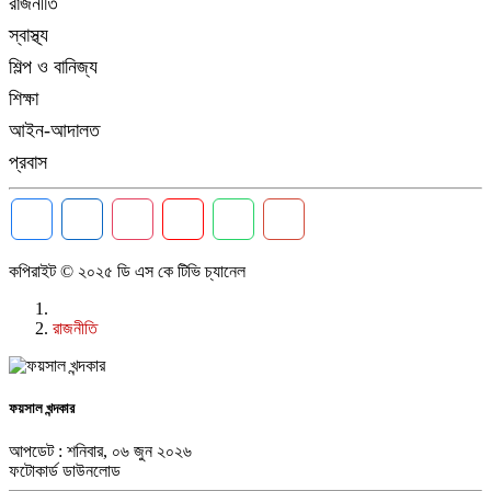
রাজনীতি
স্বাস্থ্য
শিল্প ও বানিজ্য
শিক্ষা
আইন-আদালত
প্রবাস
কপিরাইট © ২০২৫ ডি এস কে টিভি চ্যানেল
রাজনীতি
ফয়সাল খন্দকার
আপডেট : শনিবার, ০৬ জুন ২০২৬
ফটোকার্ড ডাউনলোড