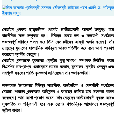
শোয়াইব খন্দকার ছাত্রজীবন থেকেই জাতীয়তাবাদী আদর্শে উদ্বুদ্ধ হয়ে
রাজনীতির সঙ্গে সম্পৃক্ত হন। বিভিন্ন সময়ে দল ও সহযোগী সংগঠনের
গুরুত্বপূর্ণ দায়িত্ব পালন করে তিনি নেতাকর্মীদের আস্থা অর্জন করেন। তাঁর
নেতৃত্বে যুবদলের সাংগঠনিক কার্যক্রম আরও গতিশীল হবে বলে আশা প্রকাশ
করেছেন স্থানীয় নেতৃবৃন্দ।
শোয়াইব খন্দকারকে যুবদলের কেন্দ্রীয় যুগ্ম-সাধারণ সম্পাদক নির্বাচিত করায়
বিএনপির ভারপ্রাপ্ত চেয়ারম্যান তারেক রহমান, যুবদলের কেন্দ্রীয় নেতৃবৃন্দ এবং
সংশ্লিষ্ট সকলের প্রতি কৃতজ্ঞতা জানিয়েছেন তার শুভাকাঙ্ক্ষীরা।
নাঙ্গলকোট উপজেলার বিভিন্ন সামাজিক, রাজনৈতিক ও পেশাজীবী সংগঠনের
নেতারা শোয়াইব খন্দকারকে অভিনন্দন ও শুভেচ্ছা জানিয়ে তার সফলতা কামনা
করেছেন। তারা আশা প্রকাশ করেন, তাঁর নেতৃত্বে জাতীয়তাবাদী যুবদল আরও
সুসংগঠিত ও শক্তিশালী হবে এবং দেশের গণতান্ত্রিক আন্দোলনে গুরুত্বপূর্ণ
ভূমিকা রাখবে।