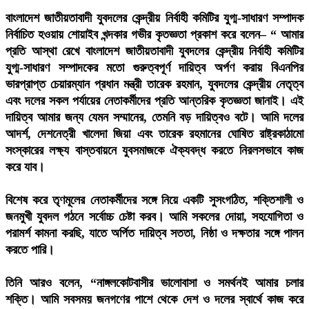
বাংলাদেশ জাতীয়তাবাদী যুবদলের কেন্দ্রীয় নির্বাহী কমিটির যুগ্ম-সাধারণ সম্পাদক
নির্বাচিত হওয়ায় শোয়াইব খন্দকার গভীর কৃতজ্ঞতা প্রকাশ করে বলেন–
“ আমার
প্রতি আস্থা রেখে বাংলাদেশ জাতীয়তাবাদী যুবদলের কেন্দ্রীয় নির্বাহী কমিটির
যুগ্ম-সাধারণ সম্পাদকের মতো গুরুত্বপূর্ণ দায়িত্ব অর্পণ করায় বিএনপির
ভারপ্রাপ্ত চেয়ারম্যান প্রধান মন্ত্রী তারেক রহমান, যুবদলের কেন্দ্রীয় নেতৃত্ব
এবং দলের সকল পর্যায়ের নেতাকর্মীদের প্রতি আন্তরিক কৃতজ্ঞতা জানাই। এই
দায়িত্ব আমার জন্য যেমন সম্মানের, তেমনি বড় দায়িত্বও বটে। আমি দলের
আদর্শ, দেশনেত্রী খালেদা জিয়া এবং তারেক রহমানের ঘোষিত রাষ্ট্রকাঠামো
সংস্কারের লক্ষ্য বাস্তবায়নে যুবসমাজকে ঐক্যবদ্ধ করতে নিরলসভাবে কাজ
করে যাব।
বিশেষ করে তৃণমূলের নেতাকর্মীদের সঙ্গে নিয়ে একটি সুসংগঠিত, শক্তিশালী ও
জনমুখী যুবদল গঠনে সর্বোচ্চ চেষ্টা করব। আমি সকলের দোয়া, সহযোগিতা ও
পরামর্শ কামনা করছি, যাতে অর্পিত দায়িত্ব সততা, নিষ্ঠা ও দক্ষতার সঙ্গে পালন
করতে পারি।
তিনি আরও বলেন, “নাঙ্গলকোটবাসীর ভালোবাসা ও সমর্থনই আমার চলার
শক্তি। আমি সবসময় জনগণের পাশে থেকে দেশ ও দলের স্বার্থে কাজ করে