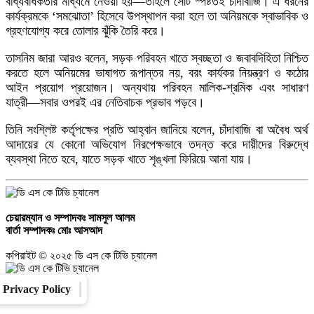
বাধ্যবাধকতার মাধ্যমে নেওয়া হয়—তাহলে সেটি স্পষ্টতই চাঁদাবাজি। এ ধরনের
কার্যক্রমকে ‘সমঝোতা’ হিসেবে উপস্থাপন করা হলে তা অনিয়মকে স্বাভাবিক ও
গ্রহণযোগ্য করে তোলার ঝুঁকি তৈরি করে।
৯
তাসনিম জারা আরও বলেন, সড়ক পরিবহন খাতে স্বচ্ছতা ও জবাবদিহিতা নিশ্চিত
করতে হলে অনিয়মের ভাষাগত রূপান্তর নয়, বরং কার্যকর নিয়ন্ত্রণ ও কঠোর
ভূরুঙ্গামারী উপজেলা প্রশাসনের জুলাই গণঅভ্যুত্থানের ২ বছর পূর্তি অনুষ্ঠানে উদাসীনতা
আইন প্রয়োগ প্রয়োজন। অন্যথায় পরিবহন মালিক-শ্রমিক এবং সাধারণ
ও দায়িত্বহীনতার তীব্র নিন্দা ও প্রতিবাদ হাসান মাহমুদ জয়
যাত্রী—সবার ওপরই এর নেতিবাচক প্রভাব পড়বে।
তিনি সংশ্লিষ্ট কর্তৃপক্ষের প্রতি আহ্বান জানিয়ে বলেন, চাঁদাবাজি বা অবৈধ অর্থ
১০
আদায়ের যে কোনো অভিযোগ নিরপেক্ষভাবে তদন্ত করে দায়ীদের বিরুদ্ধে
ব্যবস্থা নিতে হবে, যাতে সড়ক খাতে শৃঙ্খলা ফিরিয়ে আনা যায়।
১ দফার ঘোষক হয়ে কেমন লাগছে, জনাব তারেক রহমান?’— প্রশ্ন সারজিস আলমের
চেয়ারম্যান ও সম্পাদকঃ
সামসুল আলম
বার্তা সম্পাদকঃ
মোঃ আসআদ
কপিরাইট © ২০২৫ ডি এস কে টিভি চ্যানেল
Privacy Policy
Converter
Our Family