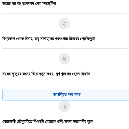
জয়ের পর বড় দুঃসংবাদ পেল আর্জেন্টিনা
৩
বিশ্বকাপ থেকে বিদায়, তবু সালাহদের প্রশংসায় মিসরের প্রেসিডেন্ট
৪
মায়ের মৃ'ত্যুর রহস্য ঘিরে নতুন তথ্য, মুখ খুললেন ছেলে সিফাত
৫
জনপ্রিয় সব খবর
১
পদ্মায় বাসডুবিতে রানা প্লাজার সেই নাসিমার মৃ/ত্যু
নোয়াখালী চৌমুহনীতে বিএনপি নেতাকে গুলি,লাগল সহযোগীর বুকে