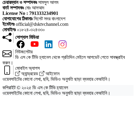
চেয়ারম্যান ও সম্পাদকঃ
সামসুল আলম
বার্তা সম্পাদকঃ
মোঃ আসআদ
License No : 791333234901
যোগাযোগের ঠিকানাঃ
সিলেট সদর বাংলাদেশ
ইমেইলঃ
official@dsktvchannel.com
মোবাইলঃ
০১৮২৪-৩২৪৩৩০
সোশ্যাল মিডিয়া
নিউজলেটার
ডি এস কে টিভি চ্যানেল থেকে প্রতিদিন মেইলে আপডেট পেতে সাবস্ক্রাইব
করুন।
মোবাইল অ্যাপস
অ্যান্ড্রয়েড
আইফোন
ওয়েবসাইটের কোনো লেখা, ছবি, ভিডিও অনুমতি ছাড়া ব্যবহার বেআইনি।
কপিরাইট © ২০২৫ ডি এস কে টিভি চ্যানেল
ওয়েবসাইটের কোনো লেখা, ছবি, ভিডিও অনুমতি ছাড়া ব্যবহার বেআইনি।