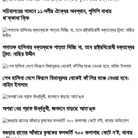
সচিবালয়ের সামনে ১১-দলীয় ঐক্যের অবস্থান, পুলিশি বাধায়
ধা'ক্কাধা'ক্কি
পলাতক হাসিনার বক্তব্যকে পাত্তা দিচ্ছি না, তবে রাষ্ট্রবিরোধী বক্তব্যের
নিন্দা: নাছির উদ্দীন
শেখ হাসিনা দেশে ফিরলে বিমানবন্দর থেকেই ফাঁ'সির মঞ্চে নেওয়া হবে:
নাহিদ ইসলাম
অপরা'ধের গ্রাফ ঊর্ধ্বমুখী, জনমনে বাড়ছে আত'ঙ্ক
বগুড়ায় রাতের আঁধারে কৃষকের ফলভর্তি ৭০০ কলাগাছ কেটে ন'ষ্ট, থানায়