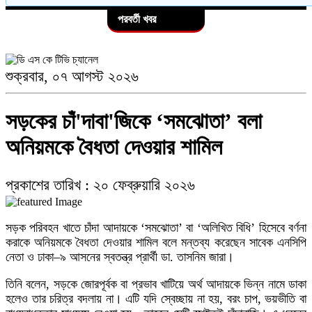
হা'দীকে হ"ত্যার জন্য খু"নি ফয়সালকে মীর্জা আব্বাস ৫০ লক্ষ টাকা দিয়েছেন
পরবর্তী খবর
পাঁচ দেশি মাছে মিলল মাইক্রোপ্লাস্টিক, সবচেয়ে বেশি কই মাছে
১০
৬
শুক্রবার, ০৭ আগস্ট ২০২৬
যে শিশুকে কোলে নিয়েছিলেন মেসি, আজ তাকেই নিয়ে মাতোয়ারা ফুটবল বিশ্ব
জিয়ানগরে পূবালী ব্যাংকের সিআরএম বুথ উদ্বোধন
সড়কের চাঁ'দাবা'জিকে ‘সমঝোতা’ বলা
অনিয়মকে বৈধতা দেওয়ার শামিল
৭
প্রকাশের তারিখ : ২০ ফেব্রুয়ারি ২০২৬
সচিবালয়ের সামনে ১১-দলীয় ঐক্যের অবস্থান, পুলিশি বাধায় ধা'ক্কাধা'ক্কি
সড়ক পরিবহন খাতে চাঁদা আদায়কে ‘সমঝোতা’ বা ‘অলিখিত বিধি’ হিসেবে বর্ণনা
করাকে অনিয়মকে বৈধতা দেওয়ার শামিল বলে মন্তব্য করেছেন সাবেক এনসিপি
৮
নেতা ও ঢাকা–৯ আসনের স্বতন্ত্র প্রার্থী ডা. তাসনিম জারা।
তিনি বলেন, সড়কে জোরপূর্বক বা প্রভাব খাটিয়ে অর্থ আদায়কে ভিন্ন নামে ডাকা
পলাতক হাসিনার বক্তব্যকে পাত্তা দিচ্ছি না, তবে রাষ্ট্রবিরোধী বক্তব্যের নিন্দা: নাছির
হলেও তার চরিত্র বদলায় না। এটি যদি স্বেচ্ছায় না হয়, বরং চাপ, ভয়ভীতি বা
উদ্দীন