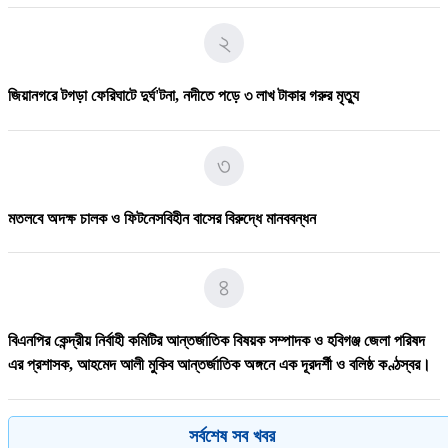
৬
২
ফকিরদিয়া সরকারি প্রাথমিক বিদ্যালয়ের সভাপতি হলেন অ্যাডভোকেট আহসানুল হক
বাবুল
জিয়ানগরে টগড়া ফেরিঘাটে দুর্ঘ'টনা, নদীতে পড়ে ৩ লাখ টাকার গরুর মৃত্যু
৭
৩
১০ দফা দাবি মেনে নিলেন ট্রাম্প, চুক্তিতে বিজয় ইরান
মতলবে অদক্ষ চালক ও ফিটনেসবিহীন বাসের বিরুদ্ধে মানববন্ধন
৮
৪
ব্রাহ্মণবাড়িয়ার নাসিরনগরে বিএনপির উদ্যােগে মা&039দ&039ক&039বিরোধী
বিএনপির কেন্দ্রীয় নির্বাহী কমিটির আন্তর্জাতিক বিষয়ক সম্পাদক ও হবিগঞ্জ জেলা পরিষদ
আলোচনা সভা।
এর প্রশাসক, ​আহমেদ আলী মুকিব আন্তর্জাতিক অঙ্গনে এক দূরদর্শী ও বলিষ্ঠ কণ্ঠস্বর।
৯
৫
সর্বশেষ সব খবর