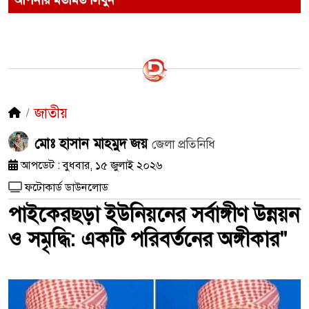
আপনার মতামত লিখুন
জাতীয়
মোঃ হাসান মাহমুদ জয়
জেলা প্রতিনিধি
আপডেট : বুধবার, ১৫ জুলাই ২০২৬
ফটোকার্ড ডাউনলোড
পাইকেরছড়া ইউনিয়নের সর্বাঙ্গীণ উন্নয়ন
ও সমৃদ্ধি: একটি পরিবর্তনের অঙ্গীকার"