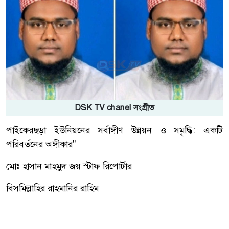
DSK TV chanel সংগ্রীত
পাইকেরছড়া ইউনিয়নের সর্বাঙ্গীণ উন্নয়ন ও সমৃদ্ধি: একটি
পরিবর্তনের অঙ্গীকার"
মোঃ হাসান মাহমুদ জয় স্টাফ রিপোর্টার
বিসমিল্লাহির রাহমানির রাহিম
সম্মানিত পাইকেরছড়াবাসী, মুরুব্বিয়ান, তরুণ ভাই ও বোনেরা—
আসসালামু আলাইকুম।