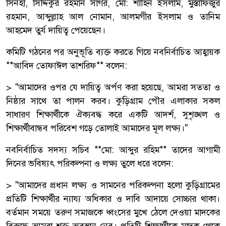
সিনহা, সিদ্দিকুর রহমান সাগর, মো: শাহিন ইসলাম, মুস্তাফিজুর
রহমান, আব্দুল্লাহ আল নোমান, আলমগীর ইসলাম ও তানিম
আহমেদ তুর্য দায়িত্ব পেয়েছেন।
কমিটি গঠনের পর অনুভূতি ব্যক্ত করতে গিয়ে নবনির্বাচিত আহ্বায়ক
**আবিদ তোফাঈল তাশরিফ** বলেন:
> "আমাদের ওপর যে দায়িত্ব অর্পণ করা হয়েছে, আমরা সততা ও
নিষ্ঠার সাথে তা পালন করব। কুড়িগ্রাম পৌর এলাকার সকল
সাধারণ শিক্ষার্থীকে ঐক্যবদ্ধ করে একটি আদর্শ, সুশৃঙ্খল ও
শিক্ষার্থীবান্ধব পরিবেশ গড়ে তোলাই আমাদের মূল লক্ষ্য।"
নবনির্বাচিত সদস্য সচিব **মো: আব্দুর রহিম** তাদের আগামী
দিনের ভবিষ্যৎ পরিকল্পনা ও লক্ষ্য তুলে ধরে বলেন:
> "আমাদের প্রধান লক্ষ্য ও সামনের পরিকল্পনা হলো কুড়িগ্রামের
প্রতিটি শিক্ষার্থীর ন্যায্য অধিকার ও দাবি আদায়ে সোচ্চার থাকা।
বর্তমান সময়ে তরুণ সমাজকে ধ্বংসের মুখে ঠেলে দেওয়া মাদকের
বিরুদ্ধে আমরা শক্ত অবস্থান নেব। প্রতিটি শিক্ষার্থীকে মাদক থেকে