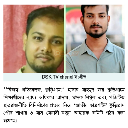
DSK TV chanel সংগ্রীত
**নিজস্ব প্রতিবেদক, কুড়িগ্রাম:* হাসান মাহমুদ জয় কুড়িগ্রামে
শিক্ষার্থীদের ন্যায্য অধিকার আদায়, মাদক নির্মূল এবং পজিটিভ
ছাত্ররাজনীতি বিনির্মাণের প্রত্যয় নিয়ে ‘জাতীয় ছাত্রশক্তি’ কুড়িগ্রাম
পৌর শাখার ৩ মাস মেয়াদী নতুন আহ্বায়ক কমিটি গঠন করা
হয়েছে।