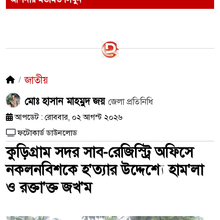
জাতীয়
মোঃ হাসান মাহমুদ জয়
জেলা প্রতিনিধি
আপডেট : রোববার, ০২ আগস্ট ২০২৬
ফটোকার্ড ডাউনলোড
কুড়িগ্রাম সদর সাব-রেজিস্ট্রি অফিসে
নকলনবিশকে হ'ত্যার উদ্দেশ্যে হাম'লা
ও রক্তা'ক্ত জখ'ম