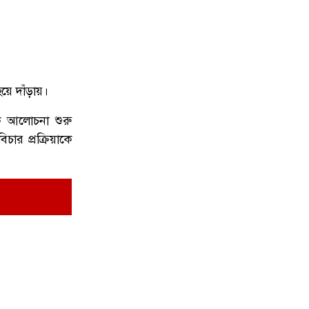
নোয়াখালীতে সিএনজিতে ১১ কেজি গাঁ'জা,
৭
গ্রে'প্তার ১
হয়ে দাঁড়ায়।
পক আলোচনা শুরু
বগুড়ায় ভয়াবহ সড়ক দূর্ঘ'টনা, নিহ'ত
৮
ার প্রক্রিয়াকে
বেড়ে ৬
নোয়াখালী চৌমুহনীতে বিএনপি নেতাকে
৯
গুলি,লাগল সহযোগীর বুকে
জিয়ানগরে টগড়া ফেরিঘাটে দুর্ঘ'টনা,
১০
নদীতে পড়ে ৩ লাখ টাকার গরুর মৃত্যু