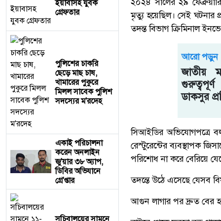
২০২৪ সালের ২৯ ফেব্রুয়ার
ইয়াবাসহ যুবক
গ্রেফতার
মৃত্যু হয়েছিল। সেই ঘটনার
তদন্ত বিভাগ ক্রিমিনাল ইনভে
আরো পড়ুন
পুলিশের চাকরি
জাতীয় 
ছেড়ে মাছ চাষ,
খামারের পুকুরে
গুরুত্বপূ
মিলল সাবেক পুলিশ
ডাকসুর প্
সদস্যের ম'রদেহ
সিআইডির অভিযোগপত্রে বলা
একাই পরিচালনা
রেস্টুরেন্টের ব্যবস্থাপক জ
করেন অনলাইন
পরিশোধ না করে বেরিয়ে যে
জু'য়ার ৩৮ অ্যাপ,
ডিবির অভিযানে
তদন্তে উঠে এসেছে যেসব ব
গ্রে'প্তার
আগুন লাগার পর দ্রুত বের 
সচিবালয়ের সামনে