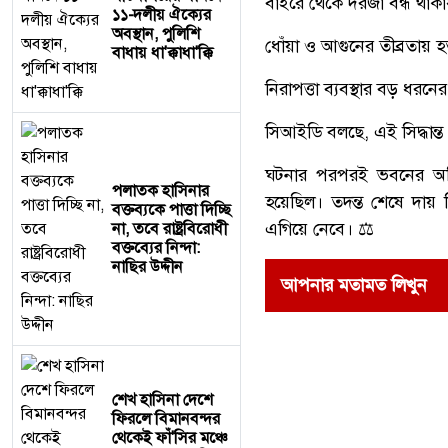
বাইরে থেকে দরজা বন্ধ থাক
১১-দলীয় ঐক্যের
অবস্থান, পুলিশি
ধোঁয়া ও আগুনের তীব্রতায় হ
বাধায় ধা'ক্কাধা'ক্কি
নিরাপত্তা ব্যবস্থার বড় ধরনে
সিআইডি বলছে, এই সিদ্ধান্ত
ঘটনার পরপরই ভবনের অগ্নিন
পলাতক হাসিনার
হয়েছিল। তদন্ত শেষে দায় 
বক্তব্যকে পাত্তা দিচ্ছি
এগিয়ে নেবে। ⚖️
না, তবে রাষ্ট্রবিরোধী
বক্তব্যের নিন্দা:
নাছির উদ্দীন
আপনার মতামত লিখুন
শেখ হাসিনা দেশে
ফিরলে বিমানবন্দর
থেকেই ফাঁ'সির মঞ্চে