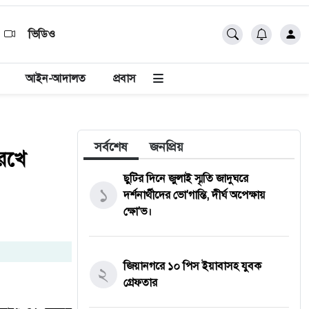
ভিডিও
আইন-আদালত
প্রবাস
সর্বশেষ
জনপ্রিয়
রেখে
ছুটির দিনে জুলাই স্মৃতি জাদুঘরে
১
দর্শনার্থীদের ভো'গান্তি, দীর্ঘ অপেক্ষায়
ক্ষো'ভ।
জিয়ানগরে ১০ পিস ইয়াবাসহ যুবক
২
গ্রেফতার