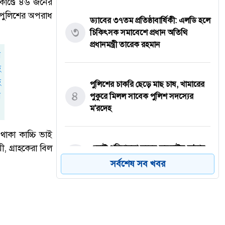
কাণ্ডে ৪৬ জনের
 পুলিশের অপরাধ
ড্যাবের ৩৭তম প্রতিষ্ঠাবার্ষিকী: এলডি হলে
৩
চিকিৎসক সমাবেশে প্রধান অতিথি
প্রধানমন্ত্রী তারেক রহমান
পুলিশের চাকরি ছেড়ে মাছ চাষ, খামারের
৪
পুকুরে মিলল সাবেক পুলিশ সদস্যের
ম'রদেহ
াকা কাচ্চি ভাই
, গ্রাহকেরা বিল
একাই পরিচালনা করেন অনলাইন জু'য়ার
৫
৩৮ অ্যাপ, ডিবির অভিযানে গ্রে'প্তার
সর্বশেষ সব খবর
প্রেমের সফল পরিণতি! সাত লাখ টাকা
৬
দেনমোহরে বিয়ের পিঁড়িতে উপসহকারী
কৃষি কর্মকর্তা মোস্তাফিজুর রহমান ও স্বপ্না