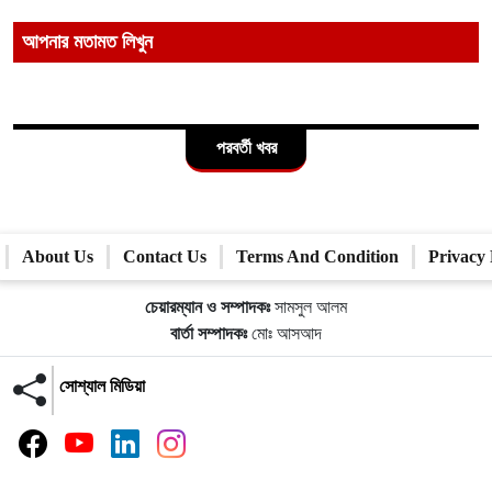
আপনার মতামত লিখুন
পরবর্তী খবর
About Us
Contact Us
Terms And Condition
Privacy 
চেয়ারম্যান ও সম্পাদকঃ
সামসুল আলম
বার্তা সম্পাদকঃ
মোঃ আসআদ
সোশ্যাল মিডিয়া