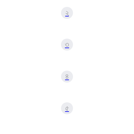
২
৩
৪
৫