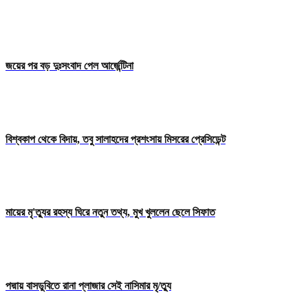
জয়ের পর বড় দুঃসংবাদ পেল আর্জেন্টিনা
বিশ্বকাপ থেকে বিদায়, তবু সালাহদের প্রশংসায় মিসরের প্রেসিডেন্ট
মায়ের মৃ'ত্যুর রহস্য ঘিরে নতুন তথ্য, মুখ খুললেন ছেলে সিফাত
পদ্মায় বাসডুবিতে রানা প্লাজার সেই নাসিমার মৃ/ত্যু