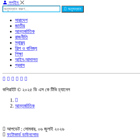
লগইন
অনুসন্ধান
সারাদেশ
জাতীয়
আন্তর্জাতিক
রাজনীতি
স্বাস্থ্য
শিল্প ও বানিজ্য
শিক্ষা
আইন-আদালত
প্রবাস
কপিরাইট © ২০২৫ ডি এস কে টিভি চ্যানেল
আন্তর্জাতিক
আপডেট : সোমবার, ০৬ জুলাই ২০২৬
ফটোকার্ড ডাউনলোড