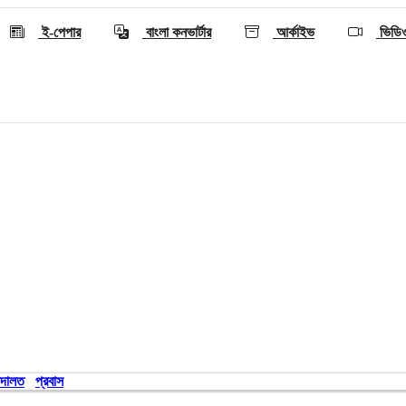
ই-পেপার
বাংলা কনভার্টার
আর্কাইভ
ভিডি
দালত
প্রবাস