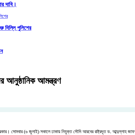
ার দাবি।
ু দিল্লি পুলিশের
ান
 আনুষ্ঠানিক আমন্ত্রণ
র। সোমবার (৬ জুলাই) সকালে ঢাকায় নিযুক্ত সৌদি আরবের রাষ্ট্রদূত ড. আব্দুল্লাহ জাফর এইচ