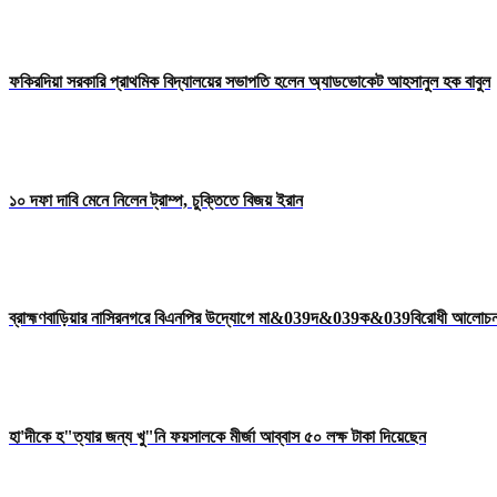
ফকিরদিয়া সরকারি প্রাথমিক বিদ্যালয়ের সভাপতি হলেন অ্যাডভোকেট আহসানুল হক বাবুল
১০ দফা দাবি মেনে নিলেন ট্রাম্প, চুক্তিতে বিজয় ইরান
ব্রাহ্মণবাড়িয়ার নাসিরনগরে বিএনপির উদ্যােগে মা&039দ&039ক&039বিরোধী আলোচ
হা'দীকে হ"ত্যার জন্য খু"নি ফয়সালকে মীর্জা আব্বাস ৫০ লক্ষ টাকা দিয়েছেন