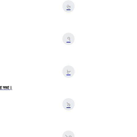
৬
৭
৮
না সভা।
৯
১০