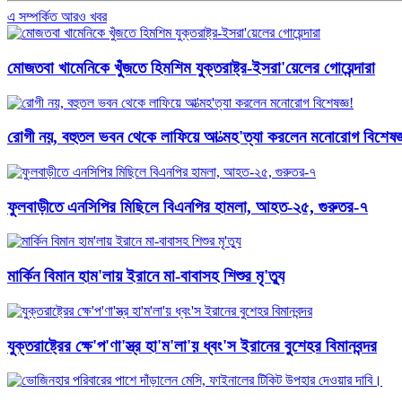
এ সম্পর্কিত আরও খবর
মোজতবা খামেনিকে খুঁজতে হিমশিম যুক্তরাষ্ট্র-ইসরা'য়েলের গোয়েন্দারা
রোগী নয়, বহুতল ভবন থেকে লাফিয়ে আ'ত্মহ'ত্যা করলেন মনোরোগ বিশেষজ্
ফুলবাড়ীতে এনসিপির মিছিলে বিএনপির হামলা, আহত-২৫, গুরুতর-৭
মার্কিন বিমান হাম'লায় ইরানে মা-বাবাসহ শিশুর মৃ'ত্যু
যুক্তরাষ্ট্রের ক্ষে'প'ণা'স্ত্র হা'ম'লা'য় ধ্বং'স ইরানের বুশেহর বিমানবন্দর