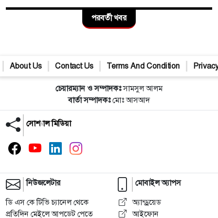
পরবর্তী খবর
About Us
Contact Us
Terms And Condition
Privacy
চেয়ারম্যান ও সম্পাদকঃ
সামসুল আলম
বার্তা সম্পাদকঃ
মোঃ আসআদ
সোশ্যাল মিডিয়া
নিউজলেটার
মোবাইল অ্যাপস
ডি এস কে টিভি চ্যানেল থেকে
অ্যান্ড্রয়েড
প্রতিদিন মেইলে আপডেট পেতে
আইফোন