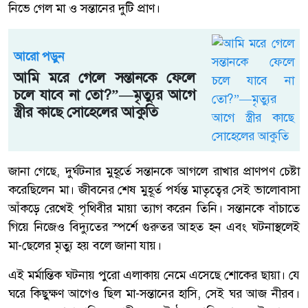
নিভে গেল মা ও সন্তানের দুটি প্রাণ।
আরো পড়ুন
আমি মরে গেলে সন্তানকে ফেলে
চলে যাবে না তো?”—মৃত্যুর আগে
স্ত্রীর কাছে সোহেলের আকুতি
জানা গেছে, দুর্ঘটনার মুহূর্তে সন্তানকে আগলে রাখার প্রাণপণ চেষ্টা
করেছিলেন মা। জীবনের শেষ মুহূর্ত পর্যন্ত মাতৃত্বের সেই ভালোবাসা
আঁকড়ে রেখেই পৃথিবীর মায়া ত্যাগ করেন তিনি। সন্তানকে বাঁচাতে
গিয়ে নিজেও বিদ্যুতের স্পর্শে গুরুতর আহত হন এবং ঘটনাস্থলেই
মা-ছেলের মৃত্যু হয় বলে জানা যায়।
এই মর্মান্তিক ঘটনায় পুরো এলাকায় নেমে এসেছে শোকের ছায়া। যে
ঘরে কিছুক্ষণ আগেও ছিল মা-সন্তানের হাসি, সেই ঘর আজ নীরব।