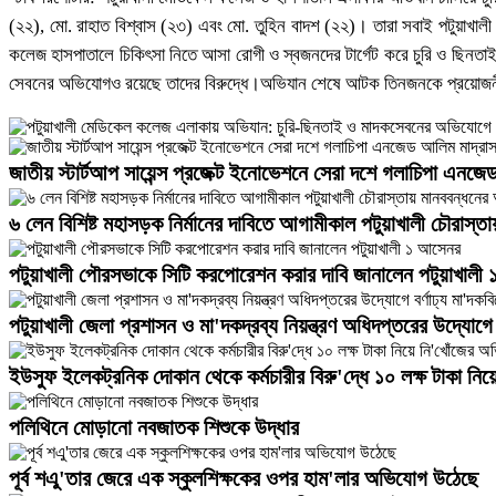
(২২), মো. রাহাত বিশ্বাস (২৩) এবং মো. তুহিন বাদশ (২২)। তারা সবাই পটুয়াখাল
কলেজ হাসপাতালে চিকিৎসা নিতে আসা রোগী ও স্বজনদের টার্গেট করে চুরি ও ছিন
সেবনের অভিযোগও রয়েছে তাদের বিরুদ্ধে।অভিযান শেষে আটক তিনজনকে প্রয়োজনী
জাতীয় স্টার্টআপ সায়েন্স প্রজেক্ট ইনোভেশনে সেরা দশে গলাচিপা এনজে
৬ লেন বিশিষ্ট মহাসড়ক নির্মানের দাবিতে আগামীকাল পটুয়াখালী চৌরাস
পটুয়াখালী পৌরসভাকে সিটি করপোরেশন করার দাবি জানালেন পটুয়াখালী
পটুয়াখালী জেলা প্রশাসন ও মা'দকদ্রব্য নিয়ন্ত্রণ অধিদপ্তরের উদ্যোগে ব
ইউসুফ ইলেকট্রনিক দোকান থেকে কর্মচারীর বিরু'দ্ধে ১০ লক্ষ টাকা ন
পলিথিনে মোড়ানো নবজাতক শিশুকে উদ্ধার
পূর্ব শএু'তার জেরে এক স্কুলশিক্ষকের ওপর হাম'লার অভিযোগ উঠেছে