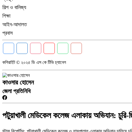
শিল্প ও বানিজ্য
শিক্ষা
আইন-আদালত
প্রবাস
কপিরাইট © ২০২৫ ডি এস কে টিভি চ্যানেল
কাওসার হোসেন
জেলা প্রতিনিধি
পটুয়াখালী মেডিকেল কলেজ এলাকায় অভিযান: চুর
স্টাফ রিপোর্টার: পটুয়াখালী মেডিকেল কলেজ ও হাসপাতাল এলাকায় অভিযান চালি