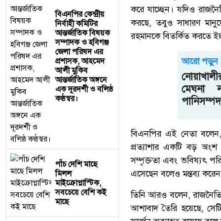
করে যাচ্ছেন। যদিও রাজনৈতি
বিএনপির কেন্দ্রীয়
করছে, তবুও সাধারণ মানুষ
নির্বাহী কমিটির
আন্তর্জাতিক বিষয়ক
রহমানকে বিতর্কিত করতে ইচ্ছ
সম্পাদক ও হবিগঞ্জ
জেলা পরিষদ এর
আরো পড়ুন
প্রশাসক, ​আহমেদ
আলী মুকিব
নোয়াখাল
আন্তর্জাতিক অঙ্গনে
মেঘনা 
এক দূরদর্শী ও বলিষ্ঠ
কণ্ঠস্বর।
পানিসম্পদ ম
বিএনপির এই নেতা বলেন, দ
প্রত্যাশার একটি বড় অংশ
সম্পৃক্ততা এবং ভবিষ্যৎ পরি
পাঁচ দেশি মাছে
এসেছেন বলেও মন্তব্য করে
মিলল
মাইক্রোপ্লাস্টিক,
সবচেয়ে বেশি কই
তিনি আরও বলেন, রাজনৈতিক
মাছে
আশাবাদ তৈরি হয়েছে, সেটিকে