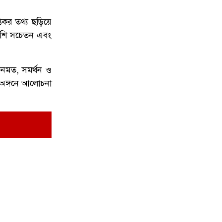
৬
উদাসীনতা ও দায়িত্বহীনতার তীব্র নিন্দা ও
তিকর তথ্য ছড়িয়ে
প্রতিবাদ হাসান মাহমুদ জয়
বেশি সচেতন এবং
১ দফার ঘোষক হয়ে কেমন লাগছে, জনাব
৭
জনমত, সমর্থন ও
তারেক রহমান?’— প্রশ্ন সারজিস আলমের
 অঙ্গনে আলোচনা
যে ডকুমেন্টারিতে আবু সাঈদের ছবি নেই,
৮
সেটা কোনো ডকুমেন্টারি নয়: ভারপ্রাপ্ত
রাষ্ট্রপতি
তারা নাকি ডিসেম্বরে দেশে আসবে,
৯
আসেন—রাজপথে দেখা হবে: ভারপ্রাপ্ত
রাষ্ট্রপতি