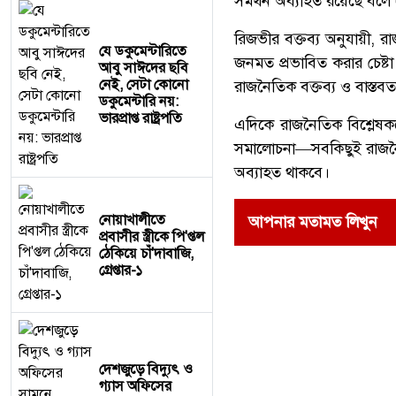
সমর্থন অব্যাহত রয়েছে বলে
রিজভীর বক্তব্য অনুযায়ী, রা
যে ডকুমেন্টারিতে
জনমত প্রভাবিত করার চেষ্
আবু সাঈদের ছবি
নেই, সেটা কোনো
রাজনৈতিক বক্তব্য ও বাস্তবতা
ডকুমেন্টারি নয়:
ভারপ্রাপ্ত রাষ্ট্রপতি
এদিকে রাজনৈতিক বিশ্লেষ
সমালোচনা—সবকিছুই রাজনৈতি
অব্যাহত থাকবে।
নোয়াখালীতে
আপনার মতামত লিখুন
প্রবাসীর স্ত্রীকে পি'প্তল
ঠেকিয়ে চাঁ'দাবাজি,
গ্রেপ্তার-১
দেশজুড়ে বিদ্যুৎ ও
গ্যাস অফিসের