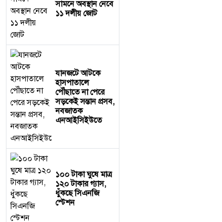
সামনে অবস্থান নেবে
১১ দলীয় জোট
যানজটে আটকে
হাসপাতালে
পৌঁছাতে না পেরে
সড়কেই সন্তান প্রসব,
নবজাতক
এনআইসিইউতে
১০০ টাকা ঘুষে মাত্র
১২০ টাকার গ্যাস,
ধুঁকছে সিএনজি
স্টেশন