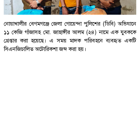
নোয়াখালীর বেগমগঞ্জে জেলা গোয়েন্দা পুলিশের (ডিবি) অভিযানে
১১ কেজি গাঁজাসহ মো. জাহাঙ্গীর আলম (২৪) নামে এক যুবককে
গ্রেপ্তার করা হয়েছে। এ সময় মাদক পরিবহনে ব্যবহৃত একটি
সিএনজিচালিত অটোরিকশা জব্দ করা হয়।
‎বৃহস্পতিবার (৬ আগস্ট) রাত পৌনে ৯টার দিকে চৌমুহনী
পৌরসভার ৮ নম্বর ওয়ার্ডের মিয়ার পোল এলাকার হানুর চা
দোকানের সামনে চৌমুহনী-ফেনী পাকা সড়কে অভিযান চালিয়ে
তাকে গ্রেপ্তার করা হয়।
আরো পড়ুন
নোয়াখালী চৌমুহনীতে বিএনপি
নেতাকে গুলি,লাগল সহযোগীর বুকে