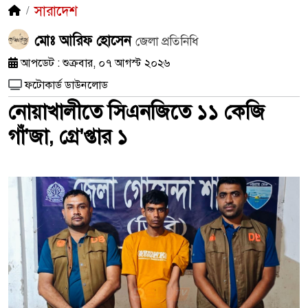
সারাদেশ
মোঃ আরিফ হোসেন
জেলা প্রতিনিধি
আপডেট : শুক্রবার, ০৭ আগস্ট ২০২৬
ফটোকার্ড ডাউনলোড
নোয়াখালীতে সিএনজিতে ১১ কেজি
গাঁ'জা, গ্রে'প্তার ১