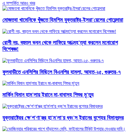
এ সম্পর্কিত আরও খবর
মোজতবা খামেনিকে খুঁজতে হিমশিম যুক্তরাষ্ট্র-ইসরা'য়েলের গোয়েন্দারা
রোগী নয়, বহুতল ভবন থেকে লাফিয়ে আ'ত্মহ'ত্যা করলেন মনোরোগ
বিশেষজ্ঞ!
ফুলবাড়ীতে এনসিপির মিছিলে বিএনপির হামলা, আহত-২৫, গুরুতর-৭
মার্কিন বিমান হাম'লায় ইরানে মা-বাবাসহ শিশুর মৃ'ত্যু
যুক্তরাষ্ট্রের ক্ষে'প'ণা'স্ত্র হা'ম'লা'য় ধ্বং'স ইরানের বুশেহর বিমানবন্দর