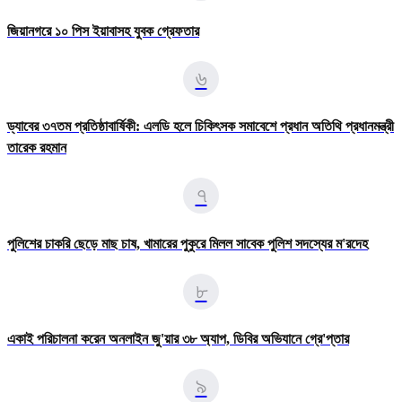
জিয়ানগরে ১০ পিস ইয়াবাসহ যুবক গ্রেফতার
৬
ড্যাবের ৩৭তম প্রতিষ্ঠাবার্ষিকী: এলডি হলে চিকিৎসক সমাবেশে প্রধান অতিথি প্রধানমন্ত্রী
তারেক রহমান
৭
পুলিশের চাকরি ছেড়ে মাছ চাষ, খামারের পুকুরে মিলল সাবেক পুলিশ সদস্যের ম'রদেহ
৮
একাই পরিচালনা করেন অনলাইন জু'য়ার ৩৮ অ্যাপ, ডিবির অভিযানে গ্রে'প্তার
৯