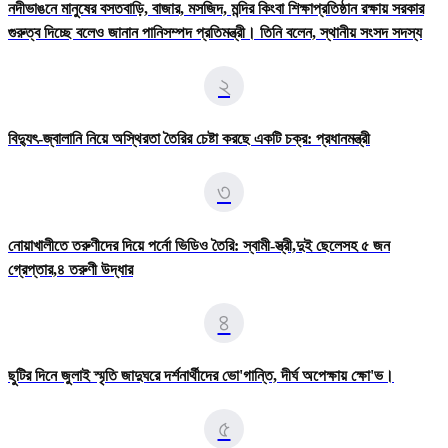
নদীভাঙনে মানুষের বসতবাড়ি, বাজার, মসজিদ, মন্দির কিংবা শিক্ষাপ্রতিষ্ঠান রক্ষায় সরকার
গুরুত্ব দিচ্ছে বলেও জানান পানিসম্পদ প্রতিমন্ত্রী। তিনি বলেন, স্থানীয় সংসদ সদস্য
২
বিদ্যুৎ-জ্বালানি নিয়ে অস্থিরতা তৈরির চেষ্টা করছে একটি চক্র: প্রধানমন্ত্রী
৩
নোয়াখালীতে তরুণীদের দিয়ে পর্নো ভিডিও তৈরি: স্বামী-স্ত্রী,দুই ছেলেসহ ৫ জন
গ্রেপ্তার,৪ তরুণী উদ্ধার
৪
ছুটির দিনে জুলাই স্মৃতি জাদুঘরে দর্শনার্থীদের ভো'গান্তি, দীর্ঘ অপেক্ষায় ক্ষো'ভ।
৫