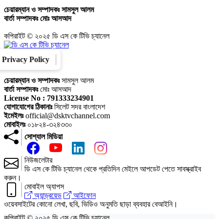
চেয়ারম্যান ও সম্পাদকঃ
সামসুল আলম
বার্তা সম্পাদকঃ
মোঃ আসআদ
কপিরাইট © ২০২৫ ডি এস কে টিভি চ্যানেল
Privacy Policy
Converter
Our Family
চেয়ারম্যান ও সম্পাদকঃ
সামসুল আলম
বার্তা সম্পাদকঃ
মোঃ আসআদ
License No : 791333234901
যোগাযোগের ঠিকানাঃ
সিলেট সদর বাংলাদেশ
ইমেইলঃ
official@dsktvchannel.com
মোবাইলঃ
০১৮২৪-৩২৪৩৩০
সোশ্যাল মিডিয়া
নিউজলেটার
ডি এস কে টিভি চ্যানেল থেকে প্রতিদিন মেইলে আপডেট পেতে সাবস্ক্রাইব
করুন।
মোবাইল অ্যাপস
অ্যান্ড্রয়েড
আইফোন
ওয়েবসাইটের কোনো লেখা, ছবি, ভিডিও অনুমতি ছাড়া ব্যবহার বেআইনি।
কপিরাইট © ২০২৫ ডি এস কে টিভি চ্যানেল