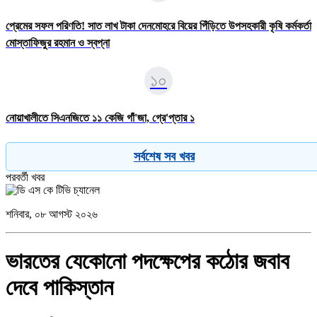
প্রেমের সফল পরিণতি! সাত লাখ টাকা দেনমোহরে বিয়ের পিঁড়িতে উপসহকারী কৃষি কর্মকর্তা
মোস্তাফিজুর রহমান ও স্বপ্না
১০
নোয়াখালীতে সিএনজিতে ১১ কেজি গাঁ'জা, গ্রে'প্তার ১
সর্বশেষ সব খবর
পরবর্তী খবর
শনিবার, ০৮ আগস্ট ২০২৬
ভারতের যেকোনো পদক্ষেপের কঠোর জবাব
দেবে পাকিস্তান