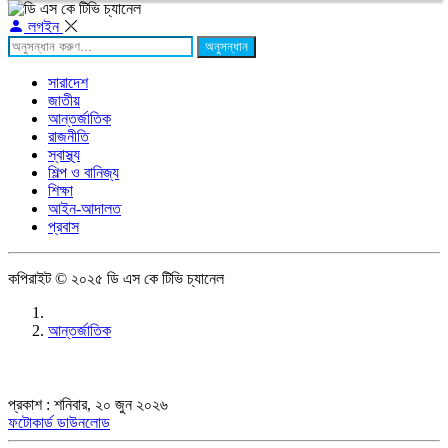
লগইন
অনুসন্ধান
সারাদেশ
জাতীয়
আন্তর্জাতিক
রাজনীতি
স্বাস্থ্য
শিল্প ও বানিজ্য
শিক্ষা
আইন-আদালত
প্রবাস
কপিরাইট © ২০২৫ ডি এস কে টিভি চ্যানেল
আন্তর্জাতিক
প্রকাশ : শনিবার, ২০ জুন ২০২৬
ফটোকার্ড ডাউনলোড