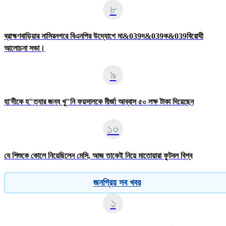
৮
ব্রাহ্মণবাড়িয়ার নাসিরনগরে বিএনপির উদ্যােগে মা&039দ&039ক&039বিরোধী
আলোচনা সভা।
৯
হা'দীকে হ"ত্যার জন্য খু"নি ফয়সালকে মীর্জা আব্বাস ৫০ লক্ষ টাকা দিয়েছেন
১০
যে শিশুকে কোলে নিয়েছিলেন মেসি, আজ তাকেই নিয়ে মাতোয়ারা ফুটবল বিশ্ব
জনপ্রিয় সব খবর
১