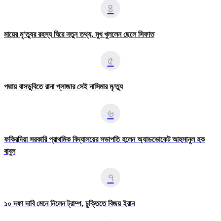
৪
মায়ের মৃ'ত্যুর রহস্য ঘিরে নতুন তথ্য, মুখ খুললেন ছেলে সিফাত
৫
পদ্মায় বাসডুবিতে রানা প্লাজার সেই নাসিমার মৃ/ত্যু
৬
ফকিরদিয়া সরকারি প্রাথমিক বিদ্যালয়ের সভাপতি হলেন অ্যাডভোকেট আহসানুল হক
বাবুল
৭
১০ দফা দাবি মেনে নিলেন ট্রাম্প, চুক্তিতে বিজয় ইরান