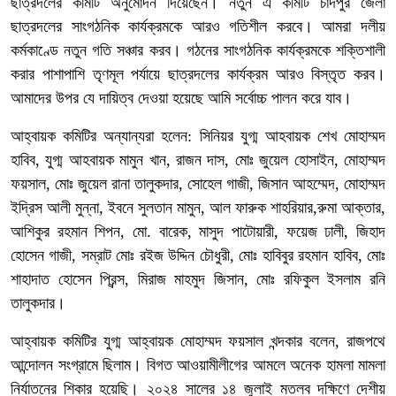
ছাত্রদলের কমিটি অনুমোদন দিয়েছেন। নতুন এ কমিটি চাঁদপুর জেলা
ছাত্রদলের সাংগঠনিক কার্যক্রমকে আরও গতিশীল করবে। আমরা দলীয়
কর্মকাণ্ডে নতুন গতি সঞ্চার করব। গঠনের সাংগঠনিক কার্যক্রমকে শক্তিশালী
করার পাশাপাশি তৃণমূল পর্যায়ে ছাত্রদলের কার্যক্রম আরও বিস্তৃত করব।
আমাদের উপর যে দায়িত্ব দেওয়া হয়েছে আমি সর্বোচ্চ পালন করে যাব।
আহ্বায়ক কমিটির অন্যান্যরা হলেন: সিনিয়র যুগ্ম আহবায়ক শেখ মোহাম্মদ
হাবিব, যুগ্ম আহবায়ক মামুন খান, রাজন দাস, মোঃ জুয়েল হোসাইন, মোহাম্মদ
ফয়সাল, মোঃ জুয়েল রানা তালুকদার, সোহেল গাজী, জিসান আহম্মেদ, মোহাম্মদ
ইদ্রিস আলী মুন্না, ইবনে সুলতান মামুন, আল ফারুক শাহরিয়ার,রুমা আক্তার,
আশিকুর রহমান শিপন, মো. বারেক, মাসুদ পাটোয়ারী, ফয়েজ ঢালী, জিহাদ
হোসেন গাজী, সম্রাট মোঃ রইজ উদ্দিন চৌধুরী, মোঃ হাবিবুর রহমান হাবিব, মোঃ
শাহাদাত হোসেন প্রিন্স, মিরাজ মাহমুদ জিসান, মোঃ রফিকুল ইসলাম রনি
তালুকদার।
আহ্বায়ক কমিটির যুগ্ম আহ্বায়ক মোহাম্মদ ফয়সাল খন্দকার বলেন, রাজপথে
আন্দোলন সংগ্রামে ছিলাম। বিগত আওয়ামীলীগের আমলে অনেক হামলা মামলা
নির্যাতনের শিকার হয়েছি। ২০২৪ সালের ১৪ জুলাই মতলব দক্ষিণে দেশীয়