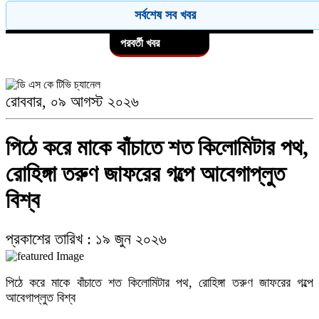
৯
৫
সর্বশেষ সব খবর
হা'দীকে হ"ত্যার জন্য খু"নি ফয়সালকে মীর্জা আব্বাস ৫০ লক্ষ টাকা দিয়েছেন
পরবর্তী খবর
নোয়াখালীতে তরুণীদের দিয়ে পর্নো ভিডিও তৈরি: স্বামী-স্ত্রী,দুই ছেলেসহ ৫ জন
গ্রেপ্তার,৪ তরুণী উদ্ধার
১০
রোববার, ০৯ আগস্ট ২০২৬
৬
যে শিশুকে কোলে নিয়েছিলেন মেসি, আজ তাকেই নিয়ে মাতোয়ারা ফুটবল বিশ্ব
পিঠে করে মাকে বাঁচাতে শত কিলোমিটার পথ,
ছুটির দিনে জুলাই স্মৃতি জাদুঘরে দর্শনার্থীদের ভো'গান্তি, দীর্ঘ অপেক্ষায় ক্ষো'ভ।
রোহিঙ্গা তরুণ জাফরের গল্পে আবেগাপ্লুত
বিশ্ব
৭
প্রকাশের তারিখ : ১৯ জুন ২০২৬
জিয়ানগরে ১০ পিস ইয়াবাসহ যুবক গ্রেফতার
পিঠে করে মাকে বাঁচাতে শত কিলোমিটার পথ, রোহিঙ্গা তরুণ জাফরের গল্পে
৮
আবেগাপ্লুত বিশ্ব