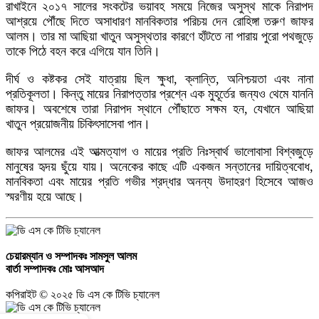
রাখাইনে ২০১৭ সালের সংকটের ভয়াবহ সময়ে নিজের অসুস্থ মাকে নিরাপদ
ড্যাবের ৩৭তম প্রতিষ্ঠাবার্ষিকী: এলডি হলে চিকিৎসক সমাবেশে প্রধান অতিথি প্রধানমন্ত্রী
আশ্রয়ে পৌঁছে দিতে অসাধারণ মানবিকতার পরিচয় দেন রোহিঙ্গা তরুণ জাফর
তারেক রহমান
আলম। তার মা আছিয়া খাতুন অসুস্থতার কারণে হাঁটতে না পারায় পুরো পথজুড়ে
তাকে পিঠে বহন করে এগিয়ে যান তিনি।
৯
দীর্ঘ ও কষ্টকর সেই যাত্রায় ছিল ক্ষুধা, ক্লান্তি, অনিশ্চয়তা এবং নানা
প্রতিকূলতা। কিন্তু মায়ের নিরাপত্তার প্রশ্নে এক মুহূর্তের জন্যও থেমে যাননি
জাফর। অবশেষে তারা নিরাপদ স্থানে পৌঁছাতে সক্ষম হন, যেখানে আছিয়া
পুলিশের চাকরি ছেড়ে মাছ চাষ, খামারের পুকুরে মিলল সাবেক পুলিশ সদস্যের ম'রদেহ
খাতুন প্রয়োজনীয় চিকিৎসাসেবা পান।
জাফর আলমের এই আত্মত্যাগ ও মায়ের প্রতি নিঃস্বার্থ ভালোবাসা বিশ্বজুড়ে
১০
মানুষের হৃদয় ছুঁয়ে যায়। অনেকের কাছে এটি একজন সন্তানের দায়িত্ববোধ,
মানবিকতা এবং মায়ের প্রতি গভীর শ্রদ্ধার অনন্য উদাহরণ হিসেবে আজও
স্মরণীয় হয়ে আছে।
একাই পরিচালনা করেন অনলাইন জু'য়ার ৩৮ অ্যাপ, ডিবির অভিযানে গ্রে'প্তার
চেয়ারম্যান ও সম্পাদকঃ
সামসুল আলম
বার্তা সম্পাদকঃ
মোঃ আসআদ
কপিরাইট © ২০২৫ ডি এস কে টিভি চ্যানেল