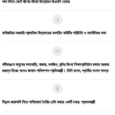
লাল ফিতা কেটে বাঁশের সাঁকো উদ্বোধন বিএনপি নেতার
৬
২
ফকিরদিয়া সরকারি প্রাথমিক বিদ্যালয়ের সভাপতি হলেন অ্যাডভোকেট আহসানুল হক
বাবুল
ফকিরদিয়া সরকারি প্রাথমিক বিদ্যালয়ের নবগঠিত কমিটির পরিচিতি ও মতবিনিময় সভা
৭
৩
১০ দফা দাবি মেনে নিলেন ট্রাম্প, চুক্তিতে বিজয় ইরান
নদীভাঙনে মানুষের বসতবাড়ি, বাজার, মসজিদ, মন্দির কিংবা শিক্ষাপ্রতিষ্ঠান রক্ষায় সরকার
গুরুত্ব দিচ্ছে বলেও জানান পানিসম্পদ প্রতিমন্ত্রী। তিনি বলেন, স্থানীয় সংসদ সদস্য
৮
৪
ব্রাহ্মণবাড়িয়ার নাসিরনগরে বিএনপির উদ্যােগে মা&039দ&039ক&039বিরোধী
আলোচনা সভা।
বিদ্যুৎ-জ্বালানি নিয়ে অস্থিরতা তৈরির চেষ্টা করছে একটি চক্র: প্রধানমন্ত্রী