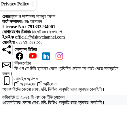
Privacy Policy
Converter
Our Family
চেয়ারম্যান ও সম্পাদকঃ
সামসুল আলম
বার্তা সম্পাদকঃ
মোঃ আসআদ
License No : 791333234901
যোগাযোগের ঠিকানাঃ
সিলেট সদর বাংলাদেশ
ইমেইলঃ
official@dsktvchannel.com
মোবাইলঃ
০১৮২৪-৩২৪৩৩০
সোশ্যাল মিডিয়া
নিউজলেটার
ডি এস কে টিভি চ্যানেল থেকে প্রতিদিন মেইলে আপডেট পেতে সাবস্ক্রাইব
করুন।
মোবাইল অ্যাপস
অ্যান্ড্রয়েড
আইফোন
ওয়েবসাইটের কোনো লেখা, ছবি, ভিডিও অনুমতি ছাড়া ব্যবহার বেআইনি।
কপিরাইট © ২০২৫ ডি এস কে টিভি চ্যানেল
ওয়েবসাইটের কোনো লেখা, ছবি, ভিডিও অনুমতি ছাড়া ব্যবহার বেআইনি।