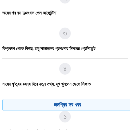
জয়ের পর বড় দুঃসংবাদ পেল আর্জেন্টিনা
৩
বিশ্বকাপ থেকে বিদায়, তবু সালাহদের প্রশংসায় মিসরের প্রেসিডেন্ট
৪
মায়ের মৃ'ত্যুর রহস্য ঘিরে নতুন তথ্য, মুখ খুললেন ছেলে সিফাত
৫
জনপ্রিয় সব খবর
১
পদ্মায় বাসডুবিতে রানা প্লাজার সেই নাসিমার মৃ/ত্যু