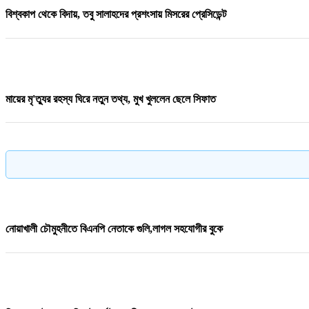
বিশ্বকাপ থেকে বিদায়, তবু সালাহদের প্রশংসায় মিসরের প্রেসিডেন্ট
মায়ের মৃ'ত্যুর রহস্য ঘিরে নতুন তথ্য, মুখ খুললেন ছেলে সিফাত
পদ্মায় বাসডুবিতে রানা প্লাজার সেই নাসিমার মৃ/ত্যু
নোয়াখালী চৌমুহনীতে বিএনপি নেতাকে গুলি,লাগল সহযোগীর বুকে
ফকিরদিয়া সরকারি প্রাথমিক বিদ্যালয়ের সভাপতি হলেন অ্যাডভোকেট আহসানুল হক বাবুল