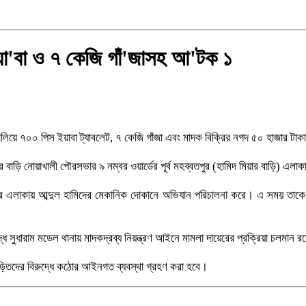
া'বা ও ৭ কেজি গাঁ'জাসহ আ'টক ১
৭
লিয়ে ৭০০ পিস ইয়াবা ট্যাবলেট, ৭ কেজি গাঁজা এবং মাদক বিক্রির নগদ ৫০ হাজার টা
৮
 বাড়ি নোয়াখালী পৌরসভার ৯ নম্বর ওয়ার্ডের পূর্ব মহব্বতপুর (হামিদ মিয়ার বাড়ি) এলা
্বতপুর এলাকায় আব্দুল হামিদের মেকানিক দোকানে অভিযান পরিচালনা করে। এ সময় 
ন
ধে সুধারাম মডেল থানায় মাদকদ্রব্য নিয়ন্ত্রণ আইনে মামলা দায়েরের প্রক্রিয়া চলমান 
৯
জড়িতদের বিরুদ্ধে কঠোর আইনগত ব্যবস্থা গ্রহণ করা হবে।
ায়িত্বহীনতার তীব্র নিন্দা ও প্রতিবাদ হাসান মাহমুদ জয়