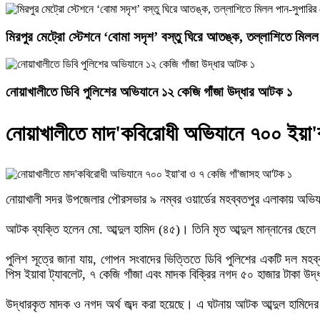
মিরপুর মেট্রো স্টেশনে ‘বোমা সদৃশ’ বস্তু ঘিরে আতঙ্ক, তল্লাশিতে মিলল
নোয়াখালীতে ডিবি পুলিশের অভিযানে ১২ কেজি গাঁজা উদ্ধার আটক ১
নোয়াখালীতে মাদ'কবিরোধী অভিযানে ৭০০ ইয়া'
নোয়াখালী সদর উপজেলার পৌরসভার ৯ নম্বর ওয়ার্ডের মহব্বতপুর এলাকায় অভিযা
‎আটক ব্যক্তি হলেন মো. আব্দুল হামিদ (৪৫)। তিনি মৃত আব্দুল মান্নানের ছেলে।
‎পুলিশ সূত্রে জানা যায়, গোপন সংবাদের ভিত্তিতে ডিবি পুলিশের একটি দল
পিস ইয়াবা ট্যাবলেট, ৭ কেজি গাঁজা এবং মাদক বিক্রির নগদ ৫০ হাজার টাকা উদ
‎উদ্ধারকৃত মাদক ও নগদ অর্থ জব্দ করা হয়েছে। এ ঘটনায় আটক আব্দুল হামিদের ব