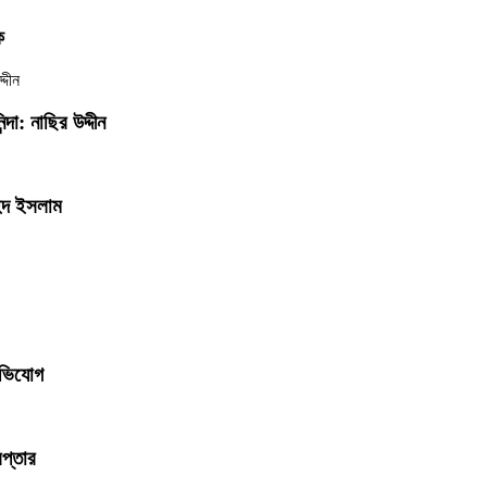
ি
্দা: নাছির উদ্দীন
হিদ ইসলাম
অভিযোগ
েপ্তার