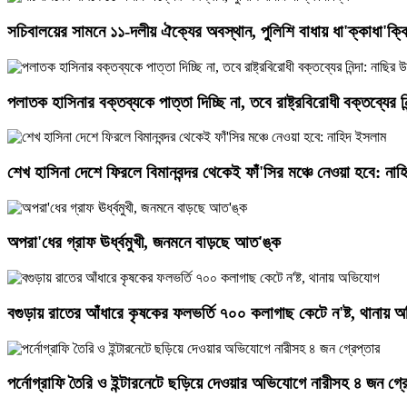
সচিবালয়ের সামনে ১১-দলীয় ঐক্যের অবস্থান, পুলিশি বাধায় ধা'ক্কাধা'ক্ক
পলাতক হাসিনার বক্তব্যকে পাত্তা দিচ্ছি না, তবে রাষ্ট্রবিরোধী বক্তব্যের নিন
শেখ হাসিনা দেশে ফিরলে বিমানবন্দর থেকেই ফাঁ'সির মঞ্চে নেওয়া হবে: না
অপরা'ধের গ্রাফ ঊর্ধ্বমুখী, জনমনে বাড়ছে আত'ঙ্ক
বগুড়ায় রাতের আঁধারে কৃষকের ফলভর্তি ৭০০ কলাগাছ কেটে ন'ষ্ট, থানায় 
পর্নোগ্রাফি তৈরি ও ইন্টারনেটে ছড়িয়ে দেওয়ার অভিযোগে নারীসহ ৪ জন গ্র