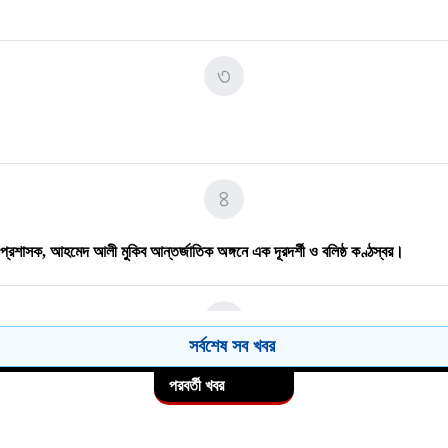
৭
৩
৮
না সভা।
৪
৯
র প্রশাসক, ​আহমেদ আলী মুকিব আন্তর্জাতিক অঙ্গনে এক দূরদর্শী ও বলিষ্ঠ কণ্ঠস্বর।
৫
সর্বশেষ সব খবর
১০
পরবর্তী খবর
৬