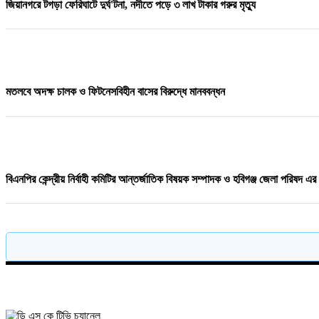
জিয়ানগরে টগড়া ফেরিঘাটে দুর্ঘ'টনা, নদীতে পড়ে ৩ লাখ টাকার গরুর মৃত্যু
১০ দফা দাবি মেনে নিলেন ট্রাম্প, চুক্তিতে বিজয় ইরান
মতলবে অদক্ষ চালক ও ফিটনেসবিহীন বাসের বিরুদ্ধে মানববন্ধন
ব্রাহ্মণবাড়িয়ার নাসিরনগরে বিএনপির উদ্যােগে মা&039দ&039ক&039বিরোধী আলোচ
বিএনপির কেন্দ্রীয় নির্বাহী কমিটির আন্তর্জাতিক বিষয়ক সম্পাদক ও হবিগঞ্জ জেলা পরিষদ এ
হা'দীকে হ"ত্যার জন্য খু"নি ফয়সালকে মীর্জা আব্বাস ৫০ লক্ষ টাকা দিয়েছেন
পাঁচ দেশি মাছে মিলল মাইক্রোপ্লাস্টিক, সবচেয়ে বেশি কই মাছে
যে শিশুকে কোলে নিয়েছিলেন মেসি, আজ তাকেই নিয়ে মাতোয়ারা ফুটবল বিশ্ব