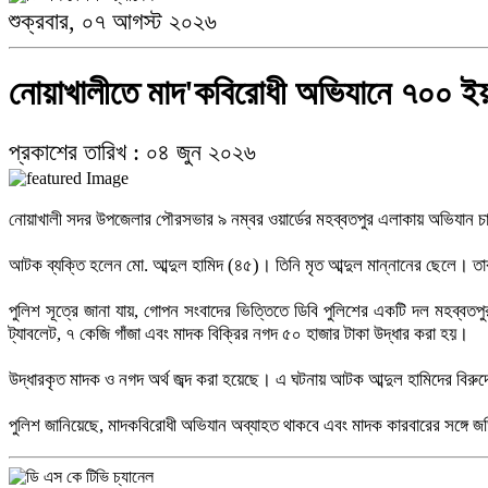
শুক্রবার, ০৭ আগস্ট ২০২৬
জিয়ানগরে পূবালী ব্যাংকের সিআরএম বুথ উদ্বোধন
নোয়াখালীতে মাদ'কবিরোধী অভিযানে ৭০০ ইয়
প্রকাশের তারিখ : ০৪ জুন ২০২৬
সচিবালয়ের সামনে ১১-দলীয় ঐক্যের অবস্থান, পুলিশি বাধায় ধা'ক্কাধা'ক্কি
নোয়াখালী সদর উপজেলার পৌরসভার ৯ নম্বর ওয়ার্ডের মহব্বতপুর এলাকায় অভিযান চা
‎আটক ব্যক্তি হলেন মো. আব্দুল হামিদ (৪৫)। তিনি মৃত আব্দুল মান্নানের ছেলে। তার
‎পুলিশ সূত্রে জানা যায়, গোপন সংবাদের ভিত্তিতে ডিবি পুলিশের একটি দল মহব
পলাতক হাসিনার বক্তব্যকে পাত্তা দিচ্ছি না, তবে রাষ্ট্রবিরোধী বক্তব্যের নিন্দা: নাছির উদ্দী
ট্যাবলেট, ৭ কেজি গাঁজা এবং মাদক বিক্রির নগদ ৫০ হাজার টাকা উদ্ধার করা হয়।
‎উদ্ধারকৃত মাদক ও নগদ অর্থ জব্দ করা হয়েছে। এ ঘটনায় আটক আব্দুল হামিদের বিরুদ্
‎পুলিশ জানিয়েছে, মাদকবিরোধী অভিযান অব্যাহত থাকবে এবং মাদক কারবারের সঙ্গে 
ভূরুঙ্গামারী উপজেলা প্রশাসনের জুলাই গণঅভ্যুত্থানের ২ বছর পূর্তি অনুষ্ঠানে উদাসীনতা ও দ