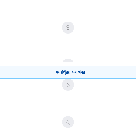
৪
৫
জনপ্রিয় সব খবর
১
৬
২