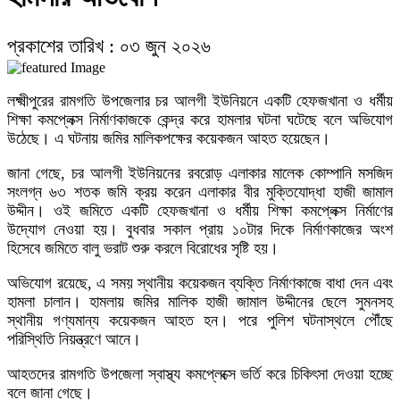
৭
প্রকাশের তারিখ : ০৩ জুন ২০২৬
যে ডকুমেন্টারিতে আবু সাঈদের ছবি নেই, সেটা কোনো ডকুমেন্টারি নয়: ভারপ্রাপ্ত রাষ্ট্রপতি
লক্ষ্মীপুরের রামগতি উপজেলার চর আলগী ইউনিয়নে একটি হেফজখানা ও ধর্মীয়
শিক্ষা কমপ্লেক্স নির্মাণকাজকে কেন্দ্র করে হামলার ঘটনা ঘটেছে বলে অভিযোগ
উঠেছে। এ ঘটনায় জমির মালিকপক্ষের কয়েকজন আহত হয়েছেন।
৮
জানা গেছে, চর আলগী ইউনিয়নের রবরোড় এলাকার মালেক কোম্পানি মসজিদ
সংলগ্ন ৬৩ শতক জমি ক্রয় করেন এলাকার বীর মুক্তিযোদ্ধা হাজী জামাল
তারা নাকি ডিসেম্বরে দেশে আসবে, আসেন—রাজপথে দেখা হবে: ভারপ্রাপ্ত রাষ্ট্রপতি
উদ্দীন। ওই জমিতে একটি হেফজখানা ও ধর্মীয় শিক্ষা কমপ্লেক্স নির্মাণের
উদ্যোগ নেওয়া হয়। বুধবার সকাল প্রায় ১০টার দিকে নির্মাণকাজের অংশ
হিসেবে জমিতে বালু ভরাট শুরু করলে বিরোধের সৃষ্টি হয়।
৯
অভিযোগ রয়েছে, এ সময় স্থানীয় কয়েকজন ব্যক্তি নির্মাণকাজে বাধা দেন এবং
হামলা চালান। হামলায় জমির মালিক হাজী জামাল উদ্দীনের ছেলে সুমনসহ
ক্ষমতার পালাবদলে বিএনপিও আগের সরকারের পথেই হাঁটছে: সারজিস আলম
স্থানীয় গণ্যমান্য কয়েকজন আহত হন। পরে পুলিশ ঘটনাস্থলে পৌঁছে
পরিস্থিতি নিয়ন্ত্রণে আনে।
১০
আহতদের রামগতি উপজেলা স্বাস্থ্য কমপ্লেক্সে ভর্তি করে চিকিৎসা দেওয়া হচ্ছে
বলে জানা গেছে।