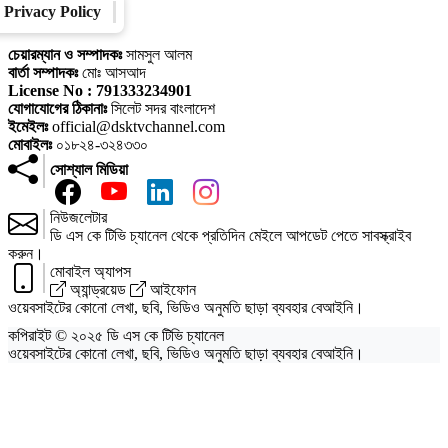
Privacy Policy
Converter
Our Family
চেয়ারম্যান ও সম্পাদকঃ
সামসুল আলম
বার্তা সম্পাদকঃ
মোঃ আসআদ
License No : 791333234901
যোগাযোগের ঠিকানাঃ
সিলেট সদর বাংলাদেশ
ইমেইলঃ
official@dsktvchannel.com
মোবাইলঃ
০১৮২৪-৩২৪৩৩০
সোশ্যাল মিডিয়া
নিউজলেটার
ডি এস কে টিভি চ্যানেল থেকে প্রতিদিন মেইলে আপডেট পেতে সাবস্ক্রাইব
করুন।
মোবাইল অ্যাপস
অ্যান্ড্রয়েড
আইফোন
ওয়েবসাইটের কোনো লেখা, ছবি, ভিডিও অনুমতি ছাড়া ব্যবহার বেআইনি।
কপিরাইট © ২০২৫ ডি এস কে টিভি চ্যানেল
ওয়েবসাইটের কোনো লেখা, ছবি, ভিডিও অনুমতি ছাড়া ব্যবহার বেআইনি।