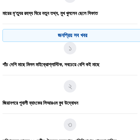
মায়ের মৃ'ত্যুর রহস্য ঘিরে নতুন তথ্য, মুখ খুললেন ছেলে সিফাত
৫
জনপ্রিয় সব খবর
১
পদ্মায় বাসডুবিতে রানা প্লাজার সেই নাসিমার মৃ/ত্যু
পাঁচ দেশি মাছে মিলল মাইক্রোপ্লাস্টিক, সবচেয়ে বেশি কই মাছে
৬
২
ফকিরদিয়া সরকারি প্রাথমিক বিদ্যালয়ের সভাপতি হলেন অ্যাডভোকেট আহসানুল হক
বাবুল
জিয়ানগরে পূবালী ব্যাংকের সিআরএম বুথ উদ্বোধন
৭
৩
১০ দফা দাবি মেনে নিলেন ট্রাম্প, চুক্তিতে বিজয় ইরান