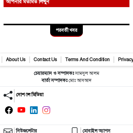
আপনার মতামত লিখুন
পরবর্তী খবর
About Us
Contact Us
Terms And Condition
Privacy
চেয়ারম্যান ও সম্পাদকঃ
সামসুল আলম
বার্তা সম্পাদকঃ
মোঃ আসআদ
সোশ্যাল মিডিয়া
নিউজলেটার
মোবাইল অ্যাপস